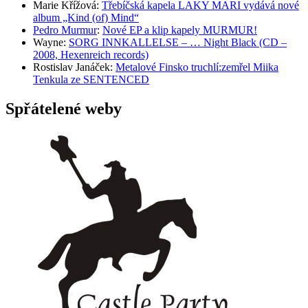
Marie Křížová
:
Třebíčská kapela LAKY MARI vydává nové
album „Kind (of) Mind“
Pedro Murmur
:
Nové EP a klip kapely MURMUR!
Wayne
:
SORG INNKALLELSE – … Night Black (CD –
2008, Hexenreich records)
Rostislav Janáček
:
Metalové Finsko truchlí:zemřel Miika
Tenkula ze SENTENCED
Spřátelené weby