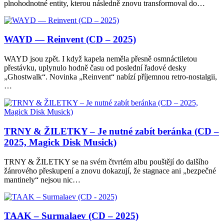
plnohodnotné entity, kterou následně znovu transformoval do…
WAYD — Reinvent (CD – 2025)
WAYD jsou zpět. I když kapela neměla přesně osmnáctiletou
přestávku, uplynulo hodně času od poslední řadové desky
„Ghostwalk“. Novinka „Reinvent“ nabízí příjemnou retro-nostalgii,
…
TRNY & ŽILETKY – Je nutné zabít beránka (CD –
2025, Magick Disk Musick)
TRNY & ŽILETKY se na svém čtvrtém albu pouštějí do dalšího
žánrového přeskupení a znovu dokazují, že stagnace ani „bezpečné
mantinely“ nejsou nic…
TAAK – Surmalaev (CD – 2025)