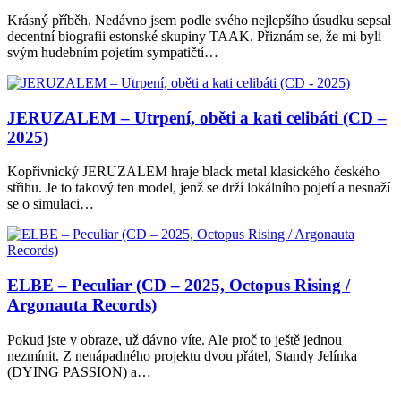
Krásný příběh. Nedávno jsem podle svého nejlepšího úsudku sepsal
decentní biografii estonské skupiny TAAK. Přiznám se, že mi byli
svým hudebním pojetím sympatičtí…
JERUZALEM – Utrpení, oběti a kati celibáti (CD –
2025)
Kopřivnický JERUZALEM hraje black metal klasického českého
střihu. Je to takový ten model, jenž se drží lokálního pojetí a nesnaží
se o simulaci…
ELBE – Peculiar (CD – 2025, Octopus Rising /
Argonauta Records)
Pokud jste v obraze, už dávno víte. Ale proč to ještě jednou
nezmínit. Z nenápadného projektu dvou přátel, Standy Jelínka
(DYING PASSION) a…