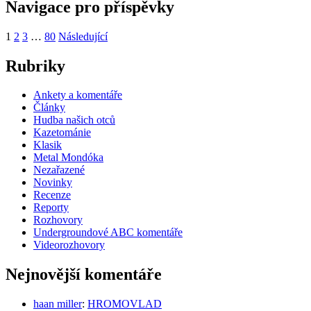
Navigace pro příspěvky
1
2
3
…
80
Následující
Rubriky
Ankety a komentáře
Články
Hudba našich otců
Kazetománie
Klasik
Metal Mondóka
Nezařazené
Novinky
Recenze
Reporty
Rozhovory
Undergroundové ABC komentáře
Videorozhovory
Nejnovější komentáře
haan miller
:
HROMOVLAD