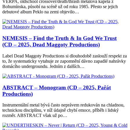
VERPA, oldschool crossover/death/thrash metalová kapela z
Bohumínska, působí na scéně už od roku 1985. Přesto se jejich
debutové album Peklo na zemi objevilo…
NEMESIS – Find the Truth & In God We Trust
(CD – 2025, Dead Maggoty Productions)
Label Dead Maggoty Productions si dlouhodobě zaslouží respekt za
to, že systematicky vytahuje ze zapomnění dávno zapadlé nahrávky
domácího undergroundu. Jedním z dalších…
ABSTRACT – Monogram (CD – 2025, Pařát
Productions)
Instrumentální metal bývá často neprávem redukován na chladnou,
technickou disciplínu, v níž údajně chybí emoce, příběh i lidský
rozměr. ABSTRACT však už po…