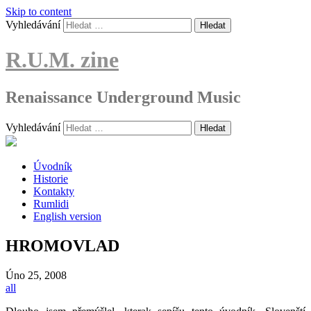
Skip to content
Vyhledávání
R.U.M. zine
Renaissance Underground Music
Vyhledávání
Úvodník
Historie
Kontakty
Rumlidi
English version
HROMOVLAD
Úno
25, 2008
all