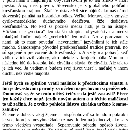
v porovnaní s majoritným obyvateľstvom je to len zrnko v mori
piesku. Áno, máš pravdu, Slovensko je z globálneho pohľadu
kresťanskou krajinou. Žiaľ! V ústave SR síce nájdeš ako náš národ
slovenský pamätá na historický odkaz Veľkej Moravy, ale v zmysle
cyrilo-metodského duchovného dedičstva, čiže dedičstva
kresťanského. No keď sa pozrieš medzi ľudí, je to na ústupe.
Väčšinou je „veriaca“ len staršia skupina obyvateľstva a medzi
mladými ľuďmi nájdeš „veriacich“ len málo. No v porovnaní s
nami, ak to mám povedať „neveriacimi“ jazyčníkmi je ich stále
mnoho. Samozrejme pôvodné predkresťanské tradície pretrvali, no
sú spojené a pretvorené do kresťanských. A vždy ma pobaví, keď
vidím v televízíí zábery, ako niekde v krojoch pália Morenu a
následne idú do kostola, kde chvália a slávia, čo chvália. Ale tak to
je ich vec. Ja vediem a budem svoj život viesť i naďalej v inom
duchu, než vedie majorita.
Ještě bych se spirálou vrátil malinko k předchozímu tématu a
tím je devastování přírody za účelem napěchování si peněženek.
Domníváš se, že se tento ničivý řetězec dá ještě zastavit? Přece
jen každý chce např. jezdit novým autem a u těchto maličkostí
to už začíná. Je z tvého pohledu lidstvo zkrátka určeno k samo-
záhubě?
Žijeme v dobe, v akej žijeme a prispôsobovať sa trendom pokroku
je vec, ktorej sa nevyhne žiaden z nás. Je len na jedincovi, ako sa s
týmto všetkým vysporiada. Separovanie odpadu, spôsob života,