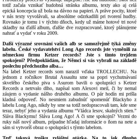
totiž začala vznikať hudobná stránka albumu, texty ako aj celá
epická koncepcia už bola na dávno na papieri. A práve pocity, ktoré
v nás texty vyvolávali, sa absolútne odzrkadlili pri tvorení hudby.
Rovnako je tomu i v týchto dňoch, kedy už máme hotové tri nové
skladby na ďalší album, ďalšie dve rozpracované, ktorý plánujeme
nahrať a vydať v roku 2009.
Další výrazné srovnání vašich alb se samozřejmě týká změny
labelu. České vydavatelství Long Ago records jste vyměnili za
německou firmu Ketzer records? Jste s tímto trejdem
spokojeni? Předpokládám, že Němci si vás vybrali na základě
poslechu předchozího alba…
Na label Ketzer records som narazil vďaka TROLLECHU. Na
jednom z ročníkov Brutal Assaultu sme sa popri vychutnávaní
skvelého českého piva s Asurom bavili o spolupráci s Ketzer
Records a netrvalo dlho, napísal som Alexovi meil, či by nemal
záujem o vydanie nášho druhého albumu. O pár hodín mi prišla
kladná odpoveď. No nesmiem zabudnúť spomenúť Blackyho z
labelu Long Ago, nikdy by sme sa totiž nedopracovali tam, kde sme
teraz, nebyť jeho a vydania albumu “Vládca lesov, skalných stien.”
Sláva Blackymu! Sláva Long Ago! A či sme spokojní? Vezmi do
ruky náš nový album, prípadne hľadaj informácie o ňom na nete a
sám si vytvoríš obraz o spolupráci s týmto labelom.
Teď taková trošku zvláštní otázka. Na to jak dlouho