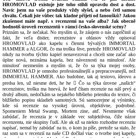
HROMOVLAD existuje jste toho stihli opravdu dost a dost.
Navíc jsem na vaše produkty vždy slyšel, a nebo četl samou
chválu. Čekali jste vůbec tak kladné přijetí od fanoušků? Jakou
zkušenost máte např. s recenzemi na vaše alba? Jak obecně
hodnotíš úroveň recenzentů v rámci česko-slovenské scény?
Priznám sa, že nečakal. No myslím si, že záujem o nás zapríčinil aj
fakt, že veľa distier, recenzistov a ohlasov vždy opisoval
HROMOVLAD ako kapelu s členmi bývalých IMMORTAL
HAMMER a ALGOR, čo ma trošku štve, pretože HROMOVLAD
nikdy na tvorbu týchto kapiel nenavezoval a chceli sme začať ako
úplne nová, neznáma kapela, bez náveznosti na minulosť. Ale
minulosť nezmením a myslím si, že čo sa týka mojej osoby,
HROMOVLAD je omnoho profesionálnejší a prepracovanejší, než
IMMORTAL HAMMER. Ako hudobne, tak aj textovo, ídeovo a
predsa len, už niesme deti, he he  Čo sa týka úrovne „našich“
recenzistov, trošku ma hnevá, že keď čítam recenzie na náš prvý a
druhý album, nedočkám sa nejakého hlbšieho prieniku do textov, či
bližšieho popisu skladieb samotných. Sú samozrejme aj výnimky,
kde sú recenzie na vysokej úrovni, objektívne, podrobné.
Spomeniem Metal Swamp, Mortem zine, atď. Nesmieme však
zabúdať, že recenzia je v základe vec subjektívna, čiže názor
recenzenta, nie skupiny ľudí. Ale ak už sa niekto rozhodne recenziu
napísať, nemal by zabúdať na to, o kom ju píše, pretože sa stalo, že
raz som sa v recenzií na naše CD dočítal viac o tvorbe inej kapely,