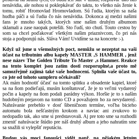
nenávidia, ale nohou si poklepkávať do taktu, to všetko nás ženie k
tomu, robiť Hromovlad Hromovladom. Sú ľudia, ktorým sa naša
hudba páči a sú ľudia čo nás nenávidia. Dokonca aj medzi našimi
fans je mnoho takých, ktorých sme našim druhým albumom
sklamali a zase naopak potešili. Sto ľudí, sto chutí. Touto cestou by
som sa chcel poďakovať všetkým našim priaznivcom, čo pri nás
stoja a podporujú nás. Sláva Vám! Uvidíme sa na koncerte :-).
Když už jsme u všemožných poct, nemůžu se nezeptat na vaši
účast na tributním albu kapely MASTER ‚S HAMMER , jenž
nese název The Golden Tribute To Master ‚s Hammer. Reakce
na tento komplet jsou zatím dosti rozporuplné,a proto mě
samozřejmě zajímá také vaše hodnocení. Splnila vaše účast to,
co jste od tohoto sampleru očekávali?
Ak mám hodnotiť účasť na tomto splitku a obsadenie kapiel, ktoré
sa na ňom podieľajú, musím konštatovať, že je to veľmi vydarený
počin a kapely na ňom podali parádny výkon. Horšie je to s naším
hudobným prejavom na tomto CD a považujem ho za nevydarený.
Nahrávanie prebehlo v dosť šibeničnom termíne, voľba bicieho
automatu bola nešťastným krokom a naviac ani zvukovo to
nedopadlo tak, ako sme si predstavovali. Aj pre toto sme sa rozhodli
zmeniť nahrávacie štúdio pre náš druhý album a jeho nahratím sme
sa snažili si vylepšiť reputáciu.
Budou vás moci fanoušci vidět např. na nějakém letním