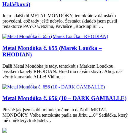
Halášková)
Je tu další díl METAL MONDÓKY, tentokráte v dámském
provedení, což tady ještě nebylo. Šestnáct skladeb jsem pustil
redaktorce PAYO webzinu, Pavlušce „Rockinpiru“…
Metal Mondóka č. 655 (Marek Loučka –
RHODIAN)
Další Metal Mondóka je tady, tentokrát s Markem Loučkou,
basákem kapely RHODIAN. Hned mu dávám slovo : Ahoj, náš
věrný kamaráde ALLe! Vidím,…
Metal Mondóka č. 656 (10 – DARK GAMBALLE)
Přesně jak jsem slíbil minule, máme tu další díl METAL
MONDÓKY. Volba tentokráte padla na Jirku „10“ Sedláčka, který
mě u některých skladeb…