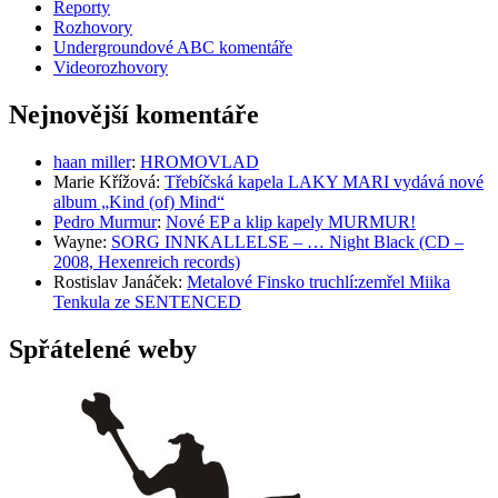
Reporty
Rozhovory
Undergroundové ABC komentáře
Videorozhovory
Nejnovější komentáře
haan miller
:
HROMOVLAD
Marie Křížová
:
Třebíčská kapela LAKY MARI vydává nové
album „Kind (of) Mind“
Pedro Murmur
:
Nové EP a klip kapely MURMUR!
Wayne
:
SORG INNKALLELSE – … Night Black (CD –
2008, Hexenreich records)
Rostislav Janáček
:
Metalové Finsko truchlí:zemřel Miika
Tenkula ze SENTENCED
Spřátelené weby