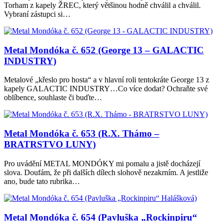
Torham z kapely ŽREC, který většinou hodně chválil a chválil.
Vybraní zástupci si…
Metal Mondóka č. 652 (George 13 – GALACTIC
INDUSTRY)
Metalové „křeslo pro hosta“ a v hlavní roli tentokráte George 13 z
kapely GALACTIC INDUSTRY…Co více dodat? Ochraňte své
oblíbence, souhlaste či buďte…
Metal Mondóka č. 653 (R.X. Thámo –
BRATRSTVO LUNY)
Pro uvádění METAL MONDÓKY mi pomalu a jistě docházejí
slova. Doufám, že při dalších dílech slohově nezakrním. A jestliže
ano, bude tato rubrika…
Metal Mondóka č. 654 (Pavluška „Rockinpiru“