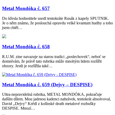
Metal Mondóka č. 657
Do křesla hodnotitele usedl tentokráte Rusák z kapely SPUTNIK.
Je o něm známo, že poslouchá opravdu velké kvantum hudby a toho
jsem chtěl…
Metal Mondóka č. 658
R.U.M. zine navazuje na starou tradici „poslechovek“, neboť se
domnívám, že právě tato rubrika může mnohým lidem rozšířit
obzory. Jestli je rozšířila také…
Metal Mondóka č. 659 (Dejvy – DESPISE)
Ultra-nepravidelná rubrika, METAL MONDÓKA, pokračuje
dalším dílem. Mou jadrnou kadenci nahrávek, tentokrát absolvoval,
David „Dejvy“ Krédl z kolínské death metalové rozbušky
DESPISE. Mnozí…