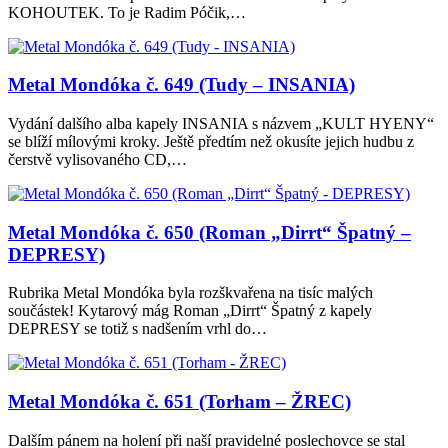
KOHOUTEK. To je Radim Póčik,…
Metal Mondóka č. 649 (Tudy – INSANIA)
Vydání dalšího alba kapely INSANIA s názvem „KULT HYENY“
se blíží mílovými kroky. Ještě předtím než okusíte jejich hudbu z
čerstvě vylisovaného CD,…
Metal Mondóka č. 650 (Roman „Dirrt“ Špatný –
DEPRESY)
Rubrika Metal Mondóka byla rozškvařena na tisíc malých
součástek! Kytarový mág Roman „Dirrt“ Špatný z kapely
DEPRESY se totiž s nadšením vrhl do…
Metal Mondóka č. 651 (Torham – ŽREC)
Dalším pánem na holení při naší pravidelné poslechovce se stal