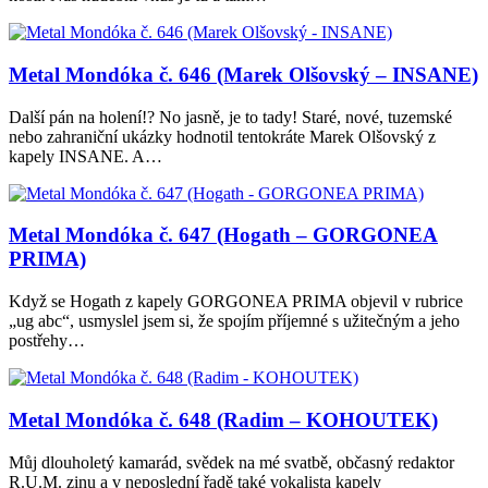
Metal Mondóka č. 646 (Marek Olšovský – INSANE)
Další pán na holení!? No jasně, je to tady! Staré, nové, tuzemské
nebo zahraniční ukázky hodnotil tentokráte Marek Olšovský z
kapely INSANE. A…
Metal Mondóka č. 647 (Hogath – GORGONEA
PRIMA)
Když se Hogath z kapely GORGONEA PRIMA objevil v rubrice
„ug abc“, usmyslel jsem si, že spojím příjemné s užitečným a jeho
postřehy…
Metal Mondóka č. 648 (Radim – KOHOUTEK)
Můj dlouholetý kamarád, svědek na mé svatbě, občasný redaktor
R.U.M. zinu a v neposlední řadě také vokalista kapely