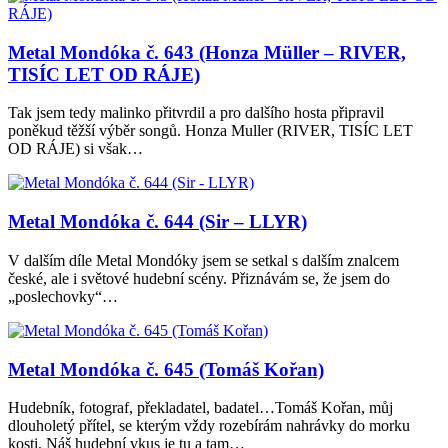
Metal Mondóka č. 643 (Honza Müller – RIVER,
TISÍC LET OD RÁJE)
Tak jsem tedy malinko přitvrdil a pro dalšího hosta připravil
poněkud těžší výběr songů. Honza Muller (RIVER, TISÍC LET
OD RÁJE) si však…
Metal Mondóka č. 644 (Sir – LLYR)
V dalším díle Metal Mondóky jsem se setkal s dalším znalcem
české, ale i světové hudební scény. Přiznávám se, že jsem do
„poslechovky“…
Metal Mondóka č. 645 (Tomáš Kořan)
Hudebník, fotograf, překladatel, badatel…Tomáš Kořan, můj
dlouholetý přítel, se kterým vždy rozebírám nahrávky do morku
kosti. Náš hudební vkus je tu a tam…