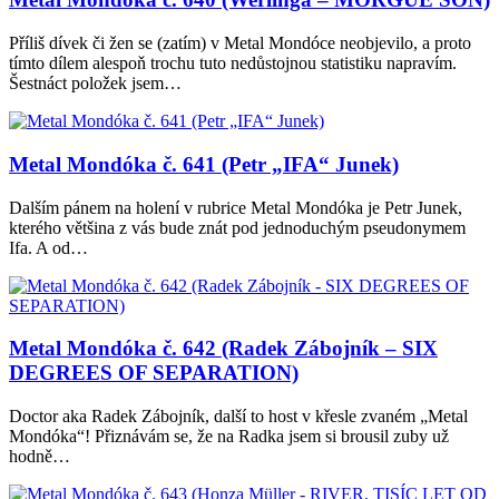
Příliš dívek či žen se (zatím) v Metal Mondóce neobjevilo, a proto
tímto dílem alespoň trochu tuto nedůstojnou statistiku napravím.
Šestnáct položek jsem…
Metal Mondóka č. 641 (Petr „IFA“ Junek)
Dalším pánem na holení v rubrice Metal Mondóka je Petr Junek,
kterého většina z vás bude znát pod jednoduchým pseudonymem
Ifa. A od…
Metal Mondóka č. 642 (Radek Zábojník – SIX
DEGREES OF SEPARATION)
Doctor aka Radek Zábojník, další to host v křesle zvaném „Metal
Mondóka“! Přiznávám se, že na Radka jsem si brousil zuby už
hodně…