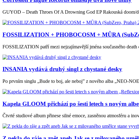
GUYOD – Death Throes Of A Drowning God EP Rakouská doom/deathm
FOSSILIZATION + PHOBOCOSM + MŮRA (SubZero, 
FOSSILIZATION patří mezi nejzajímavější jména současného death doom
INSANIA vydává druhý singl z chystané desky
Po prvním singlu „Bude to boj, ale neboj” z nového alba „NEO-NOE
Kapela GLOOM přichází po šesti letech s novým albe
Čtvrté studiové album přinese silné emoce, zasněnou atmosféru a inov
Z pekla do ráje a zpět aneb Jak se z milovaného uměl