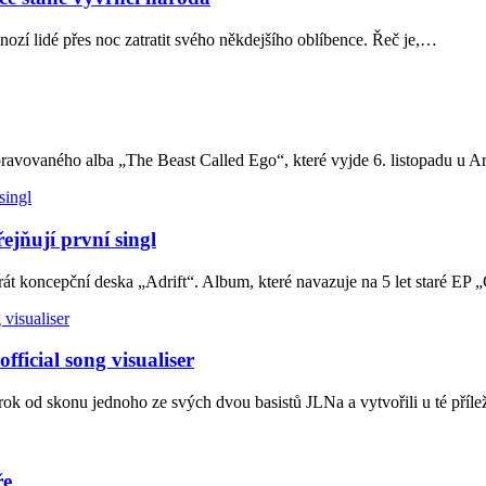
ozí lidé přes noc zatratit svého někdejšího oblíbence. Řeč je,…
avovaného alba „The Beast Called Ego“, které vyjde 6. listopadu u A
jňují první singl
koncepční deska „Adrift“. Album, které navazuje na 5 let staré EP „
fficial song visualiser
rok od skonu jednoho ze svých dvou basistů JLNa a vytvořili u té přílež
ře