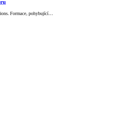
eru
tions. Formace, pohybující…