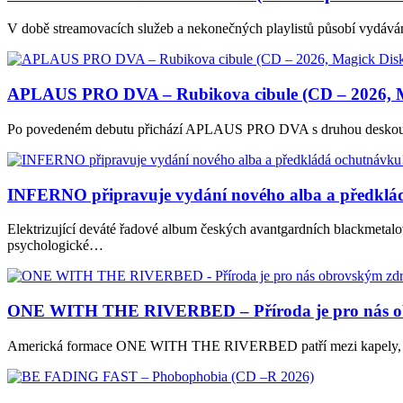
V době streamovacích služeb a nekonečných playlistů působí vydáván
APLAUS PRO DVA – Rubikova cibule (CD – 2026, M
Po povedeném debutu přichází APLAUS PRO DVA s druhou desk
INFERNO připravuje vydání nového alba a předklá
Elektrizující deváté řadové album českých avantgardních blackmeta
psychologické…
ONE WITH THE RIVERBED – Příroda je pro nás obrovs
Americká formace ONE WITH THE RIVERBED patří mezi kapely, které