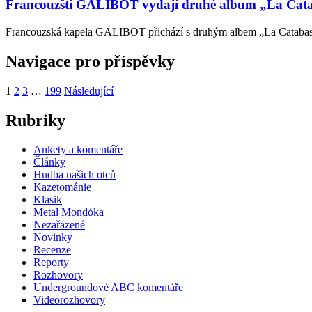
Francouzští GALIBOT vydají druhé album „La Cataba
Francouzská kapela GALIBOT přichází s druhým albem „La Catabase“,
Navigace pro příspěvky
1
2
3
…
199
Následující
Rubriky
Ankety a komentáře
Články
Hudba našich otců
Kazetománie
Klasik
Metal Mondóka
Nezařazené
Novinky
Recenze
Reporty
Rozhovory
Undergroundové ABC komentáře
Videorozhovory