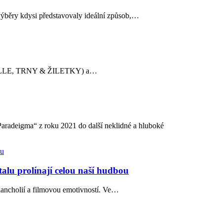
výběry kdysi představovaly ideální způsob,…
MBALLE, TRNY & ŽILETKY) a…
aradeigma“ z roku 2021 do další neklidné a hluboké
lu prolínají celou naší hudbou
ncholií a filmovou emotivností. Ve…