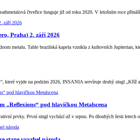
etalová čtveřice funguje již od roku 2020. V letošním roce přináš
Praha) 2. září 2026
 metalu. Tahle brazilská kapela vznikla z kultovních Jupiterian, kte
“, které vyjde na podzim 2026, INSANIA servíruje druhý singl „Kříž
m „Reflexions“ pod hlavičkou Metalscena
ativní prvky. První singl vychází už v srpnu. Po dlouhých šesti letec
ce stane vyvrhel národa