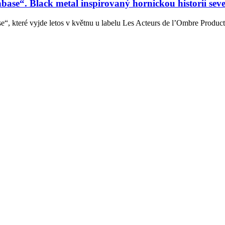
se“. Black metal inspirovaný hornickou historií sev
 které vyjde letos v květnu u labelu Les Acteurs de l’Ombre Produc