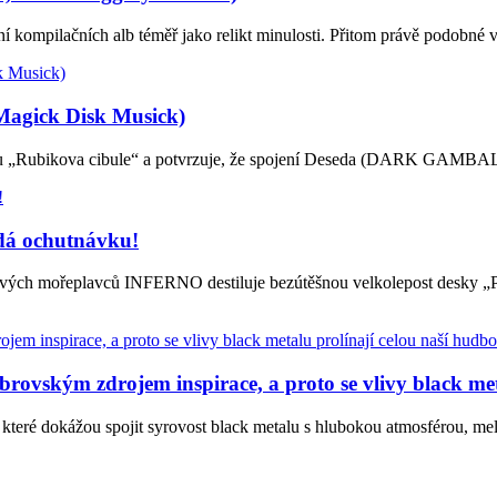
í kompilačních alb téměř jako relikt minulosti. Přitom právě podobné 
agick Disk Musick)
ou „Rubikova cibule“ a potvrzuje, že spojení Deseda (DARK GA
dá ochutnávku!
lových mořeplavců INFERNO destiluje bezútěšnou velkolepost desky „P
kým zdrojem inspirace, a proto se vlivy black meta
 dokážou spojit syrovost black metalu s hlubokou atmosférou, mela