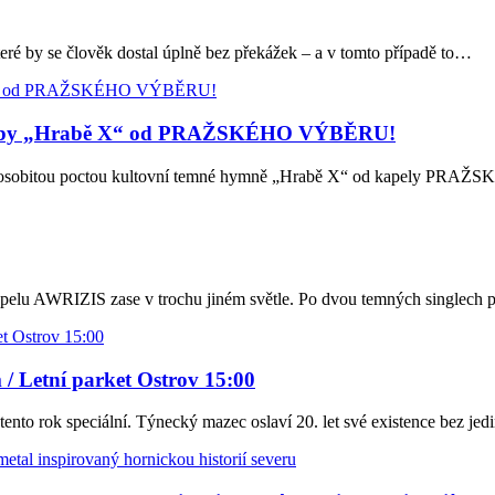
by se člověk dostal úplně bez překážek – a v tomto případě to…
kladby „Hrabě X“ od PRAŽSKÉHO VÝBĚRU!
s osobitou poctou kultovní temné hymně „Hrabě X“ od kapely PRAŽ
pelu AWRIZIS zase v trochu jiném světle. Po dvou temných singlech 
/ Letní parket Ostrov 15:00
 tento rok speciální. Týnecký mazec oslaví 20. let své existence bez je