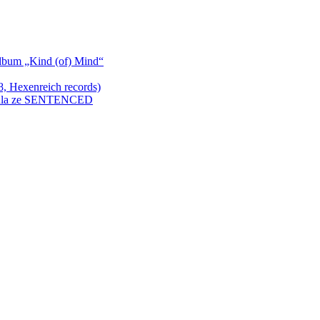
bum „Kind (of) Mind“
Hexenreich records)
enkula ze SENTENCED