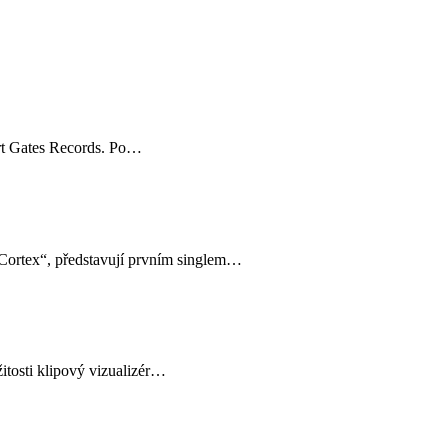
rt Gates Records. Po…
Cortex“, představují prvním singlem…
itosti klipový vizualizér…