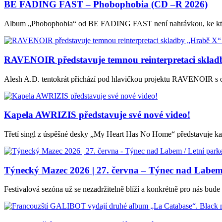
BE FADING FAST – Phobophobia (CD –R 2026)
Album „Phobophobia“ od BE FADING FAST není nahrávkou, ke které 
RAVENOIR představuje temnou reinterpretaci s
Alesh A.D. tentokrát přichází pod hlavičkou projektu RAVENOIR 
Kapela AWRIZIS představuje své nové video!
Třetí singl z úspěšné desky „My Heart Has No Home“ představuje ka
Týnecký Mazec 2026 | 27. června – Týnec nad Labem 
Festivalová sezóna už se nezadržitelně blíží a konkrétně pro nás bude