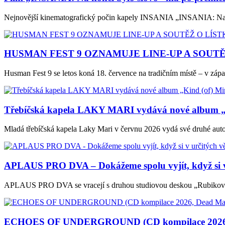
Nejnovější kinematografický počin kapely INSANIA „INSANIA: Na kon
HUSMAN FEST 9 OZNAMUJE LINE-UP A SOUTĚ
Husman Fest 9 se letos koná 18. července na tradičním místě – v z
Třebíčská kapela LAKY MARI vydává nové album „
Mladá třebíčská kapela Laky Mari v červnu 2026 vydá své druhé au
APLAUS PRO DVA – Dokážeme spolu vyjít, když si v u
APLAUS PRO DVA se vracejí s druhou studiovou deskou „Rubikova cib
ECHOES OF UNDERGROUND (CD kompilace 2026, 