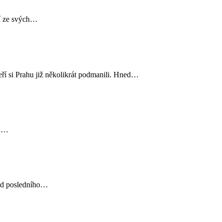
í ze svých…
ří si Prahu již několikrát podmanili. Hned…
 a…
h od posledního…