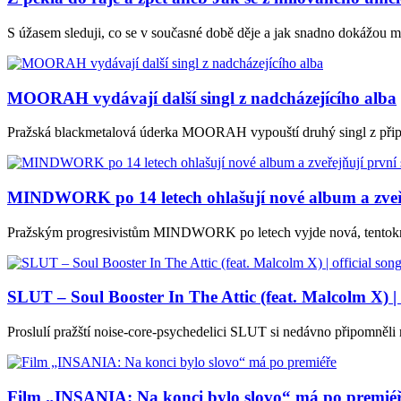
S úžasem sleduji, co se v současné době děje a jak snadno dokážou mn
MOORAH vydávají další singl z nadcházejícího alba
Pražská blackmetalová úderka MOORAH vypouští druhý singl z připr
MINDWORK po 14 letech ohlašují nové album a zveře
Pražským progresivistům MINDWORK po letech vyjde nová, tentokrát 
SLUT – Soul Booster In The Attic (feat. Malcolm X) | o
Proslulí pražští noise-core-psychedelici SLUT si nedávno připomněli 
Film „INSANIA: Na konci bylo slovo“ má po premié