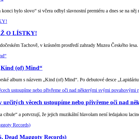
ci bylo slovo“ si včera odbyl slavnostní premiéru a dnes se na něj
Ž O LÍSTKY!
ápadočeském Tachově, v krásném prostředí zahrady Muzea Českého les
Kind (of) Mind“
torské album s názvem „Kind (of) Mind“. Po debutové desce „Lapidár
rčitých věcech ustoupíme nebo přivřeme oči nad někte
ule“ a potvrzují, že jejich muzikální hlavolam není ledajakou lacin
Dead Maggoty Records)