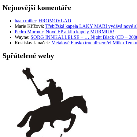
Nejnovější komentáře
haan miller
:
HROMOVLAD
Marie Křížová
:
Třebíčská kapela LAKY MARI vydává nové al
Pedro Murmur
:
Nové EP a klip kapely MURMUR!
Wayne
:
SORG INNKALLELSE – … Night Black (CD – 2008, 
Rostislav Janáček
:
Metalové Finsko truchlí:zemřel Miika T
Spřátelené weby