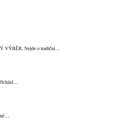
SKÝ VÝBĚR. Nejde o tradiční…
přichází…
diné…