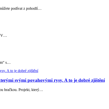
 můžete podívat z pohodlí…
a. V…
ium“ s…
rými svými povahovými rysy. A to je dobré zjištění
ou hračkou. Projekt, který…