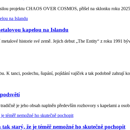
bnou silou projektu CHAOS OVER COSMOS, přišel na sklonku roku 20
etalovou kapelou na Islandu
 metalové historie své země. Jejich debut „The Entity“ z roku 1991 
Kloubu. K tanci, poslechu, šupání, pojídání vajíček a tak podobně 
 podsvětí
ko tradičně je jeho obsah naplněn především rozhovory s kapelami a os
 starý, že je téměř nemožné ho skutečně pochopit