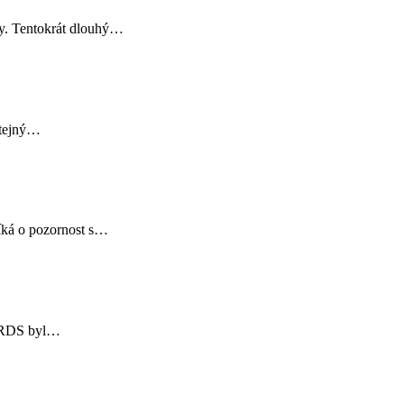
ény. Tentokrát dlouhý…
stejný…
íká o pozornost s…
CORDS byl…