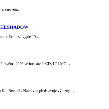
 – a zároveň…
 IAMTHESHADOW
Future Echoes“ vyjde 19.…
29. května 2026 ve formátech CD, LP i MC…
o Kill Records. Nahrávka představuje výrazný…