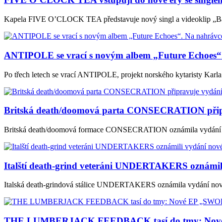
Kapela FIVE O’CLOCK TEA představuje nový singl a videoklip „Barev
ANTIPOLE se vrací s novým albem „Future Echoe
Po třech letech se vrací ANTIPOLE, projekt norského kytaristy Kar
Britská death/doomová parta CONSECRATION připra
Britská death/doomová formace CONSECRATION oznámila vydání sv
Italští death-grind veteráni UNDERTAKERS oznámil
Italská death-grindová stálice UNDERTAKERS oznámila vydání nové
THE LUMBERJACK FEEDBACK tasí do tmy: Nové 