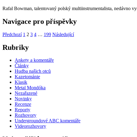
Rafal Bowman, talentovaný polský multiinstrumentalista, nedávno v
Navigace pro příspěvky
Předchozí
1
2
3
4
…
199
Následující
Rubriky
Ankety a komentáře
Články
Hudba našich otců
Kazetománie
Klasik
Metal Mondóka
Nezařazené
Novinky
Recenze
Reporty
Rozhovory
Undergroundové ABC komentáře
Videorozhovory