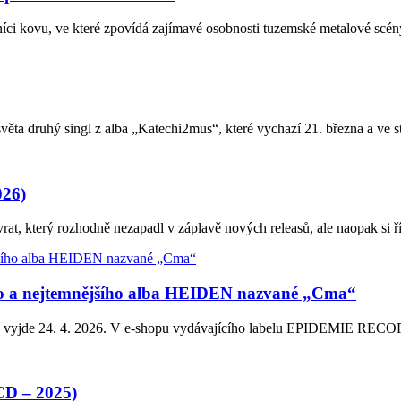
ělníci kovu, ve které zpovídá zajímavé osobnosti tuzemské metalové sc
ta druhý singl z alba „Katechi2mus“, které vychazí 21. března a ve 
26)
který rozhodně nezapadl v záplavě nových releasů, ale naopak si ř
 a nejtemnějšího alba HEIDEN nazvané „Cma“
erá vyjde 24. 4. 2026. V e-shopu vydávajícího labelu EPIDEMIE RE
D – 2025)