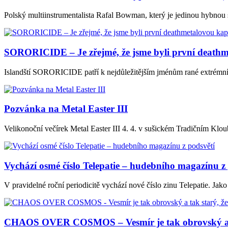
Polský multiinstrumentalista Rafal Bowman, který je jedinou hy
SORORICIDE – Je zřejmé, že jsme byli první deathm
Islandští SORORICIDE patří k nejdůležitějším jménům rané extrémní
Pozvánka na Metal Easter III
Velikonoční večírek Metal Easter III 4. 4. v sušickém Tradičním 
Vychází osmé číslo Telepatie – hudebního magazínu z
V pravidelné roční periodicitě vychází nové číslo zinu Telepatie. Ja
CHAOS OVER COSMOS – Vesmír je tak obrovský a tak