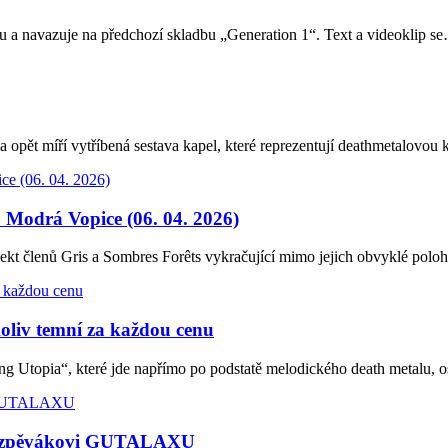
u a navazuje na předchozí skladbu „Generation 1“. Text a videoklip s
pět míří vytříbená sestava kapel, které reprezentují deathmetalovou 
rá Vopice (06. 04. 2026)
členů Gris a Sombres Forêts vykračující mimo jejich obvyklé poloh
iv temní za každou cenu
pia“, které jde napřímo po podstatě melodického death metalu, os
ován zpěvákovi GUTALAXU