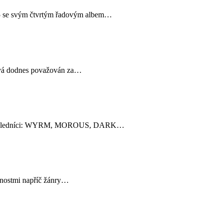
25 se svým čtvrtým řadovým albem…
bývá dodnes považován za…
zahrají koledníci: WYRM, MOROUS, DARK…
obnostmi napříč žánry…