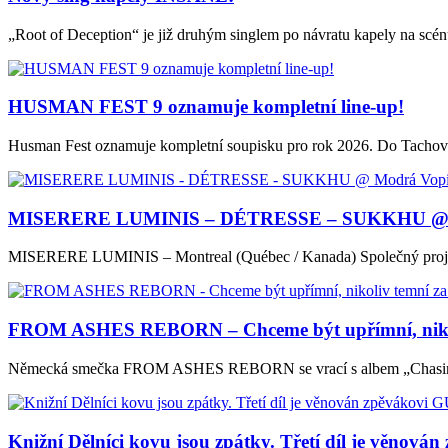
„Root of Deception“ je již druhým singlem po návratu kapely na scén
HUSMAN FEST 9 oznamuje kompletní line-up!
Husman Fest oznamuje kompletní soupisku pro rok 2026. Do Tachova o
MISERERE LUMINIS – DÉTRESSE – SUKKHU @ Mod
MISERERE LUMINIS – Montreal (Québec / Kanada) Společný projekt 
FROM ASHES REBORN – Chceme být upřímní, nikol
Německá smečka FROM ASHES REBORN se vrací s albem „Chasing Uto
Knižní Dělníci kovu jsou zpátky. Třetí díl je věn