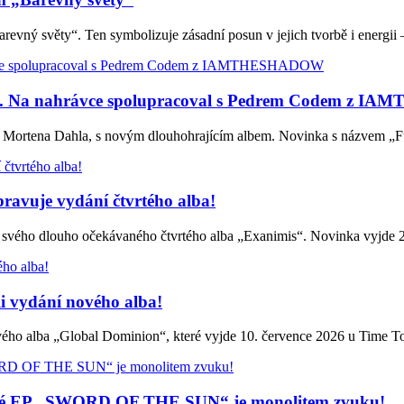
ný světy“. Ten symbolizuje zásadní posun v jejich tvorbě i energii
s“. Na nahrávce spolupracoval s Pedrem Codem z
la Mortena Dahla, s novým dlouhohrajícím albem. Novinka s názvem „
vuje vydání čtvrtého alba!
ého dlouho očekávaného čtvrtého alba „Exanimis“. Novinka vyjde 
i vydání nového alba!
ho alba „Global Dominion“, které vyjde 10. července 2026 u Time T
EP „SWORD OF THE SUN“ je monolitem zvuku!