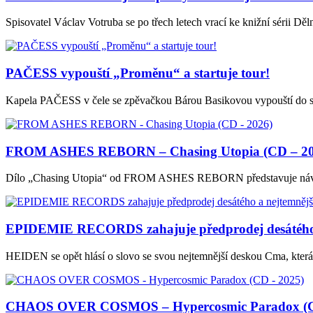
Spisovatel Václav Votruba se po třech letech vrací ke knižní sérii D
PAČESS vypouští „Proměnu“ a startuje tour!
Kapela PAČESS v čele se zpěvačkou Bárou Basikovou vypouští do svě
FROM ASHES REBORN – Chasing Utopia (CD – 20
Dílo „Chasing Utopia“ od FROM ASHES REBORN představuje návrat, 
EPIDEMIE RECORDS zahajuje předprodej desátého
HEIDEN se opět hlásí o slovo se svou nejtemnější deskou Cma, kt
CHAOS OVER COSMOS – Hypercosmic Paradox (C