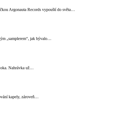
čkou Argonauta Records vypouští do světa…
sickým „samplerem“, jak bývalo…
o oka. Nahrávka už…
řování kapely, zároveň…