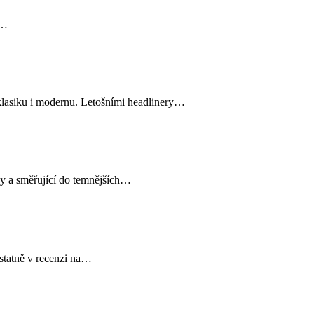
e…
klasiku i modernu. Letošními headlinery…
y a směřující do temnějších…
tatně v recenzi na…