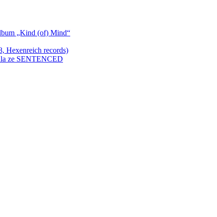
bum „Kind (of) Mind“
Hexenreich records)
enkula ze SENTENCED