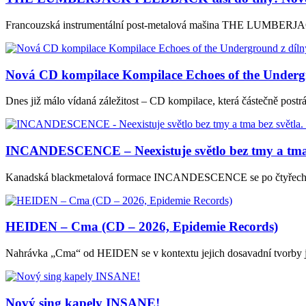
Francouzská instrumentální post-metalová mašina THE LUMBERJAC
Nová CD kompilace Kompilace Echoes of the Underg
Dnes již málo vídaná záležitost – CD kompilace, která částečně post
INCANDESCENCE – Neexistuje světlo bez tmy a tma b
Kanadská blackmetalová formace INCANDESCENCE se po čtyřech lete
HEIDEN – Cma (CD – 2026, Epidemie Records)
Nahrávka „Cma“ od HEIDEN se v kontextu jejich dosavadní tvorby je
Nový sing kapely INSANE!