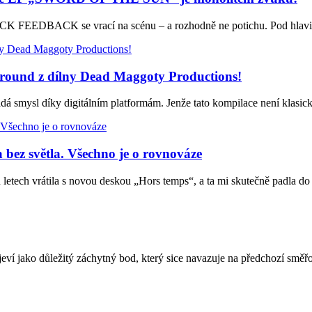
K FEEDBACK se vrací na scénu – a rozhodně ne potichu. Pod hlavi
round z dílny Dead Maggoty Productions!
rádá smysl díky digitálním platformám. Jenže tato kompilace není kla
ez světla. Všechno je o rovnováze
ch vrátila s novou deskou „Hors temps“, a ta mi skutečně padla d
ví jako důležitý záchytný bod, který sice navazuje na předchozí smě