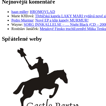
Nejnovější komentáře
haan miller
:
HROMOVLAD
Marie Křížová
:
Třebíčská kapela LAKY MARI vydává nové al
Pedro Murmur
:
Nové EP a klip kapely MURMUR!
Wayne
:
SORG INNKALLELSE – … Night Black (CD – 2008, 
Rostislav Janáček
:
Metalové Finsko truchlí:zemřel Miika T
Spřátelené weby