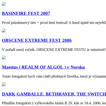
BASINFIRE FEST 2007
První prázdninový den = první letní festival! A hned úplně ten nejvě
OBSCENE EXTREME FEST 2006
V pořadí osmý ročník, OBSCENE EXTREME FESTU je minulostí! 
Maestus ( REALM OF ALGOL ) v Norsku
Touto fotogalerií bych vám chtěl představit člověka, který je výz
DARK GAMBALLE, BETHRAYER, THE SWITCH,
Přináším fotogalerii z vyškovského klubu B 29, kde se 18.4. 2006