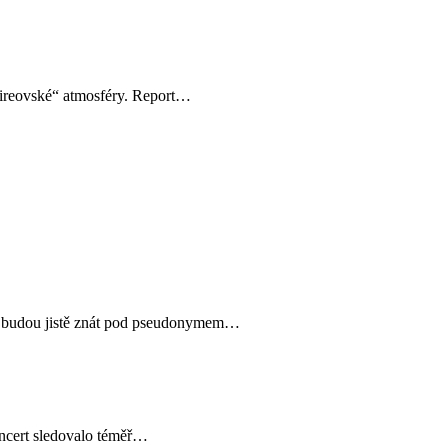
nfireovské“ atmosféry. Report…
ho budou jistě znát pod pseudonymem…
ncert sledovalo téměř…