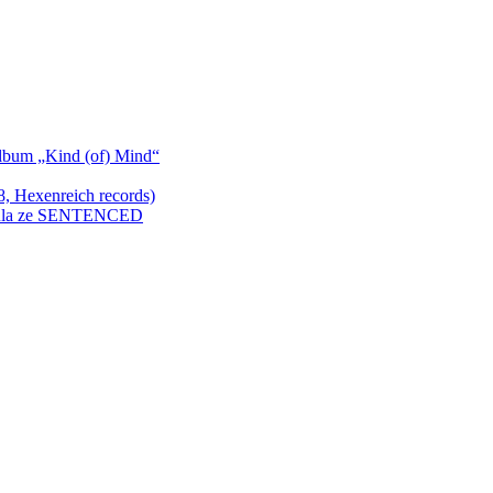
bum „Kind (of) Mind“
Hexenreich records)
enkula ze SENTENCED