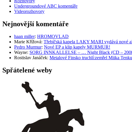
Rozhovory
Undergroundové ABC komentáře
Videorozhovory
Nejnovější komentáře
haan miller
:
HROMOVLAD
Marie Křížová
:
Třebíčská kapela LAKY MARI vydává nové al
Pedro Murmur
:
Nové EP a klip kapely MURMUR!
Wayne
:
SORG INNKALLELSE – … Night Black (CD – 2008, 
Rostislav Janáček
:
Metalové Finsko truchlí:zemřel Miika T
Spřátelené weby