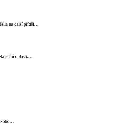
šila na další příděl…
kreační oblasti.…
 nikoho…