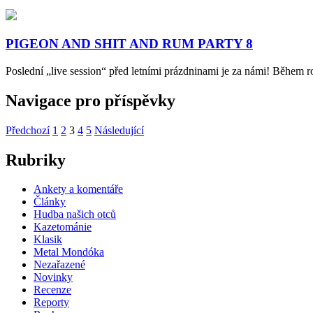
PIGEON AND SHIT AND RUM PARTY 8
Poslední „live session“ před letními prázdninami je za námi! Během 
Navigace pro příspěvky
Předchozí
1
2
3
4
5
Následující
Rubriky
Ankety a komentáře
Články
Hudba našich otců
Kazetománie
Klasik
Metal Mondóka
Nezařazené
Novinky
Recenze
Reporty