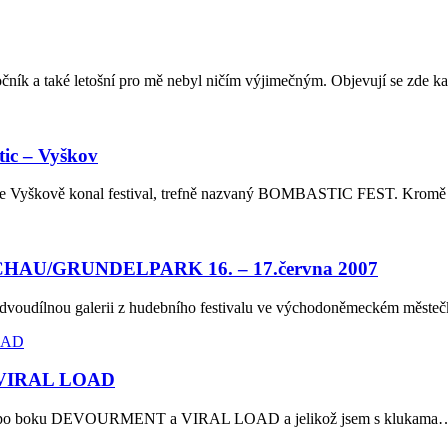
ník a také letošní pro mě nebyl ničím výjimečným. Objevují se zde k
ic – Vyškov
yškově konal festival, trefně nazvaný BOMBASTIC FEST. Kromě hl
U/GRUNDELPARK 16. – 17.června 2007
l dvoudílnou galerii z hudebního festivalu ve východoněmeckém měste
VIRAL LOAD
a to po boku DEVOURMENT a VIRAL LOAD a jelikož jsem s klukama