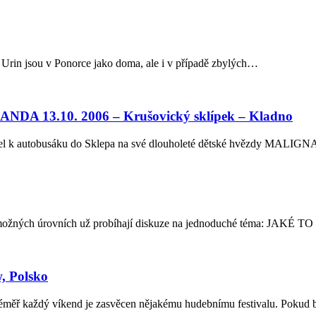
 Urin jsou v Ponorce jako doma, ale i v případě zbylých…
3.10. 2006 – Krušovický sklípek – Kladno
 zašel k autobusáku do Sklepa na své dlouholeté dětské hvězdy M
h možných úrovních už probíhají diskuze na jednoduché téma: 
, Polsko
 že téměř každý víkend je zasvěcen nějakému hudebnímu festivalu. Poku