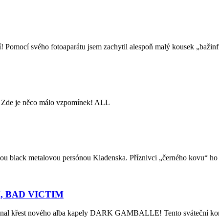
tší! Pomocí svého fotoaparátu jsem zachytil alespoň malý kousek „baži
Zde je něco málo vzpomínek! ALL
namnou black metalovou persónou Kladenska. Příznivci „černého kovu“ 
 BAD VICTIM
, konal křest nového alba kapely DARK GAMBALLE! Tento sváteční ko