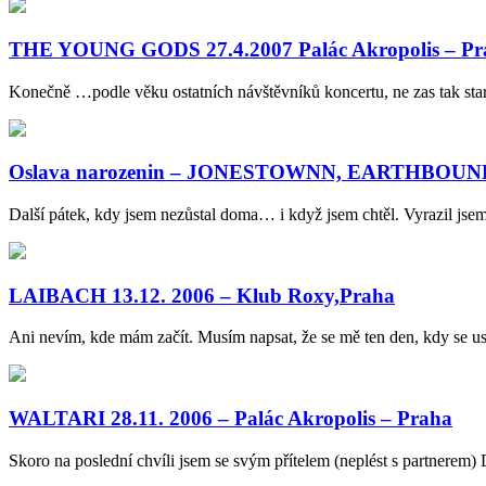
THE YOUNG GODS 27.4.2007 Palác Akropolis – Pr
Konečně …podle věku ostatních návštěvníků koncertu, ne zas tak star
Oslava narozenin – JONESTOWNN, EARTHBOUND, 
Další pátek, kdy jsem nezůstal doma… i když jsem chtěl. Vyrazil j
LAIBACH 13.12. 2006 – Klub Roxy,Praha
Ani nevím, kde mám začít. Musím napsat, že se mě ten den, kdy se u
WALTARI 28.11. 2006 – Palác Akropolis – Praha
Skoro na poslední chvíli jsem se svým přítelem (neplést s partnerem)