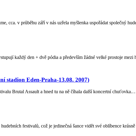
áme, cca. v průběhu září v nás uzřela myšlenka uspořádat společný hu
vystupují každý den + dvě pódia a především žádné velké prostoje mezi
tadion Eden-Praha-13.08. 2007)
estivalu Brutal Assault a hned tu na ně číhala další koncertní chuťovka.
 hudebních festivalů, což je jedinečná šance vidět své oblíbence krá