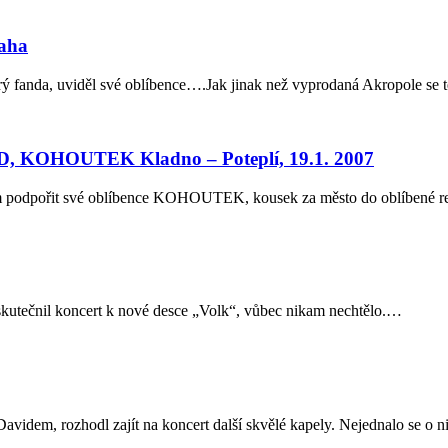
aha
ý fanda, uviděl své oblíbence….Jak jinak než vyprodaná Akropole se tě
KOHOUTEK Kladno – Poteplí, 19.1. 2007
sem podpořit své oblíbence KOHOUTEK, kousek za město do oblíbené re
skutečnil koncert k nové desce „Volk“, vůbec nikam nechtělo.…
 Davidem, rozhodl zajít na koncert další skvělé kapely. Nejednalo se o