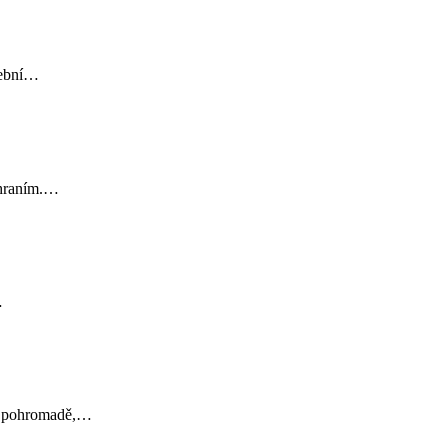
dební…
 hraním.…
…
sně pohromadě,…