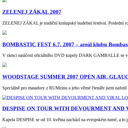
ZELENEJ ZÁKAL 2007
ZELENEJ ZÁKAL je tradiční kralupský hudební festival. Poslední roč
BOMBASTIC FEST 6.7. 2007 – areál klubu Bombast
V rámci natáčení oficiálního DVD kapely DARK GAMBALLE se ve V
WOODSTAGE SUMMER 2007 OPEN AIR, GLAUCHA
Speciálně pro matadory z RUMzinu a jeho věrné čtenáře jsem nafoti
DESPISE ON TOUR WITH DEVOURMENT AND 
Kapela DESPISE se od 10. května nachází na evropském turné, 