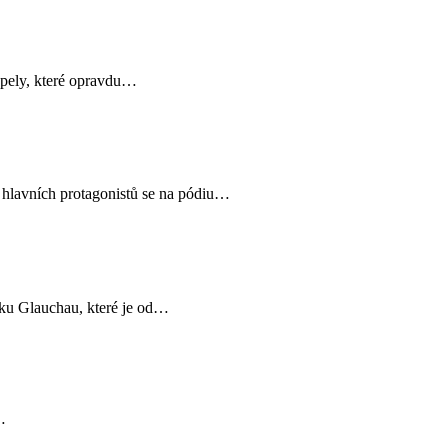
apely, které opravdu…
avních protagonistů se na pódiu…
čku Glauchau, které je od…
…