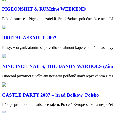
PIGEONSHIT & RUMzine WEEKEND
Pokud jsme se s Pigeonem zařekli, že už žádné společné akce neuděl
BRUTAL ASSAULT 2007
Plusy: + organizátorům se povedlo dotáhnout kapely, které u nás ne
NINE INCH NAILS, THE DANDY WARHOLS (Zimní s
Hudební příznivci si ještě ani nestačili pořádně umýt lepkavá těla z f
CASTLE PARTY 2007 – hrad Bolków, Polsko
Léto je pro hudební nadšence rájem. Po celé Evropě se koná nespočet