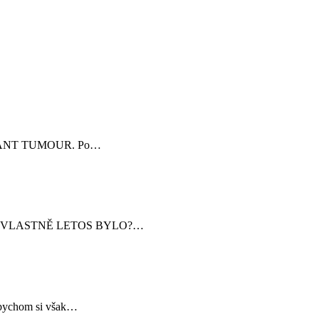
ALIGNANT TUMOUR. Po…
JAKÉ TO VLASTNĚ LETOS BYLO?…
d bychom si však…