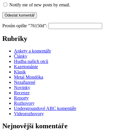
Notify me of new posts by email.
Prosím opište "76150d":
Rubriky
Ankety a komentáře
Články
Hudba našich otců
Kazetománie
Klasik
Metal Mondóka
Nezařazené
Novinky
Recenze
Reporty
Rozhovory
Undergroundové ABC komentáře
Videorozhovory
Nejnovější komentáře