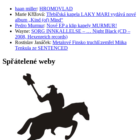
haan miller
:
HROMOVLAD
Marie Křížová
:
Třebíčská kapela LAKY MARI vydává nové
album „Kind (of) Mind“
Pedro Murmur
:
Nové EP a klip kapely MURMUR!
Wayne
:
SORG INNKALLELSE – … Night Black (CD –
2008, Hexenreich records)
Rostislav Janáček
:
Metalové Finsko truchlí:zemřel Miika
Tenkula ze SENTENCED
Spřátelené weby