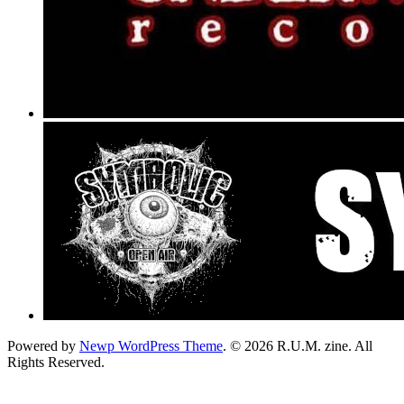
Powered by
Newp WordPress Theme
.
© 2026 R.U.M. zine. All
Rights Reserved.