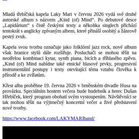
Mladá třebíčská kapela Laky Mari v červnu 2026 vydá své druhé
autorské album s názvem „Kind (of) Mind“. Po debutové desce
„Lapidárium“ s čistě českými texty a několika singlech přichází
tentokrát s anglicky zpívaným albem, které přináší osobitý a žánrově
pestrý zvuk.
Kapela svou tvorbu označuje jako folklórní jazz rock, nové album
však hranice stylů dále rozšiřuje. Posluchači se mohou těšit na
neotřelou kombinaci kytar, synth piana, bicích a tříhlasého zpěvu.
„Kind (of) Mind nabídne také etnické hlasové prvky, progresivní
instrumentální postupy i texty otevírající téma vztahu člověka k
přírodě a ke zvířatům.
Křest alba proběhne 19. června 2026 v brněnském divadle Husa na
provázku. Speciálním hostem večera bude hudebník a herec Dušan
Hřebíček, který program obohatí svým vystoupením. Návštěvníci se
tak mohou těšit na výjimečný koncertní večer a živé představení
nové tvorby.
https://www.facebook.com/LAKYMARIband/