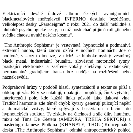
Elektrizující deváté řadové album českých avantgardních
blackmetalových mořeplavců INFERNO destiluje bezútěšnou
velkolepost desky „Paradeigma“ z roku 2021 do další neklidné a
hluboké psychologické cesty, na níž posluchač přijímá roli „tichého
svědka chaosu uvnitř našeho kosmu“.
„The Anthropic Sophisms“ je vrstevnatá, hypnotická a podmanivá
extrémní hudba, která znovu ožívá v nočních hodinách. Jde o
podivné, viskózní dimenze, v nichž se hlubokomyslný vesmírný
black metal, industriální brutalita, zlověstné motorické rytmy,
praskající elektronika a zastřené vokály střetávají v extatickém,
permanentně gradujícím transu bez naděje na rozhřešení nebo
náznak světla.
Podprahové hrůzy v podobě hlasů, syntetizátorů a textur se plíží a
obklopují vás. Rify se natahují, opakují a proplétají, čímž vytvářejí
interferenční pole, kde každá linka působí jako tlaková vlna.
Tradiční harmonie zde téměř chybí; kytary generují pulzující napětí
a dramatické vrstvy, které splývají s baskytarou a bicími do
hypnotických struktur. Ty získaly na čitelnosti a síle díky hutnému
mixu od Tima De Gietera (AMENRA, TREHA SEKTORI) a
masteringu Jamese Plotkina (KHANATE, THOU).Konceptuálně
deska „The Anthropic Sophisms“ odmítá antropocentrický pohled