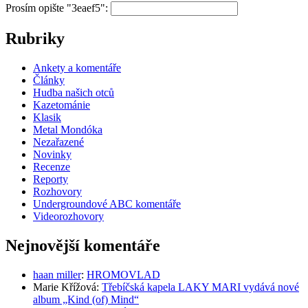
Prosím opište "3eaef5":
Rubriky
Ankety a komentáře
Články
Hudba našich otců
Kazetománie
Klasik
Metal Mondóka
Nezařazené
Novinky
Recenze
Reporty
Rozhovory
Undergroundové ABC komentáře
Videorozhovory
Nejnovější komentáře
haan miller
:
HROMOVLAD
Marie Křížová
:
Třebíčská kapela LAKY MARI vydává nové
album „Kind (of) Mind“