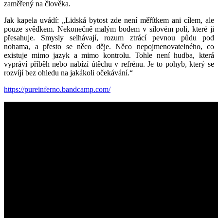
zaměřený na člověka.
Jak kapela uvádí: „Lidská bytost zde není měřítkem ani cílem, ale
pouze svědkem. Nekonečně malým bodem v silovém poli, které ji
přesahuje. Smysly selhávají, rozum ztrácí pevnou půdu pod
nohama, a přesto se něco děje. Něco nepojmenovatelného, co
existuje mimo jazyk a mimo kontrolu. Tohle není hudba, která
vypráví příběh nebo nabízí útěchu v refrénu. Je to pohyb, který se
rozvíjí bez ohledu na jakákoli očekávání.“
https://pureinferno.bandcamp.com/