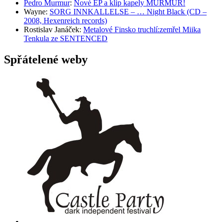
Pedro Murmur
:
Nové EP a klip kapely MURMUR!
Wayne
:
SORG INNKALLELSE – … Night Black (CD –
2008, Hexenreich records)
Rostislav Janáček
:
Metalové Finsko truchlí:zemřel Miika
Tenkula ze SENTENCED
Spřátelené weby