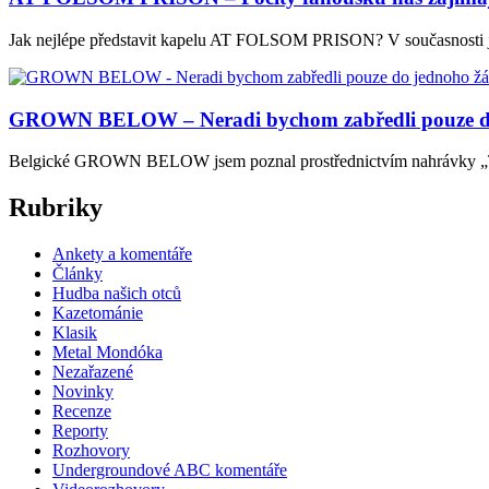
Jak nejlépe představit kapelu AT FOLSOM PRISON? V současnosti je
GROWN BELOW – Neradi bychom zabředli pouze do
Belgické GROWN BELOW jsem poznal prostřednictvím nahrávky „The O
Rubriky
Ankety a komentáře
Články
Hudba našich otců
Kazetománie
Klasik
Metal Mondóka
Nezařazené
Novinky
Recenze
Reporty
Rozhovory
Undergroundové ABC komentáře