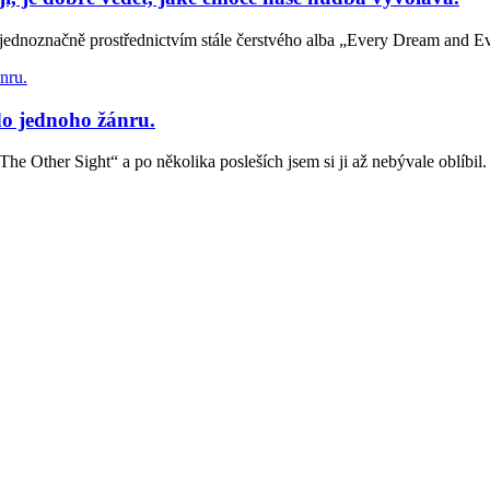
dnoznačně prostřednictvím stále čerstvého alba „Every Dream and Ev
 jednoho žánru.
ther Sight“ a po několika posleších jsem si ji až nebývale oblíbi