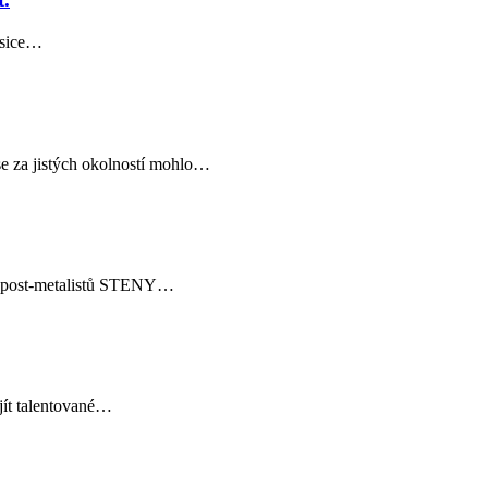
e sice…
e za jistých okolností mohlo…
ých post-metalistů STENY…
ajít talentované…