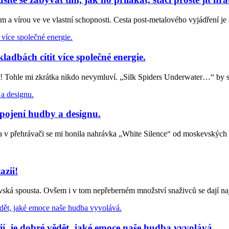
m a vírou ve ve vlastní schopnosti. Cesta post-metalového vyjádření j
dbách cítit více společné energie.
 Tohle mi zkrátka nikdo nevymluví. „Silk Spiders Underwater…“ by s
ojení hudby a designu.
ou a v přehrávači se mi honila nahrávka „White Silence“ od moskevsk
zii!
rovská spousta. Ovšem i v tom nepřeberném množství snaživců se dají n
je dobré vědět, jaké emoce naše hudba vyvolává.