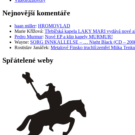
Videorozhovory
Nejnovější komentáře
haan miller
:
HROMOVLAD
Marie Křížová
:
Třebíčská kapela LAKY MARI vydává nové al
Pedro Murmur
:
Nové EP a klip kapely MURMUR!
Wayne
:
SORG INNKALLELSE – … Night Black (CD – 2008, 
Rostislav Janáček
:
Metalové Finsko truchlí:zemřel Miika T
Spřátelené weby