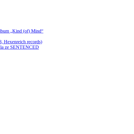
bum „Kind (of) Mind“
Hexenreich records)
enkula ze SENTENCED