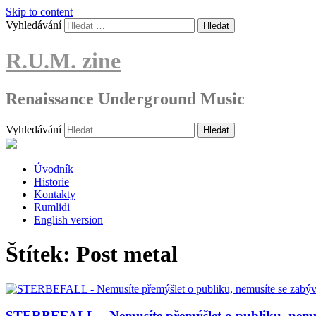
Skip to content
Vyhledávání
R.U.M. zine
Renaissance Underground Music
Vyhledávání
Úvodník
Historie
Kontakty
Rumlidi
English version
Štítek:
Post metal
STERBEFALL – Nemusíte přemýšlet o publiku, nemusíte 