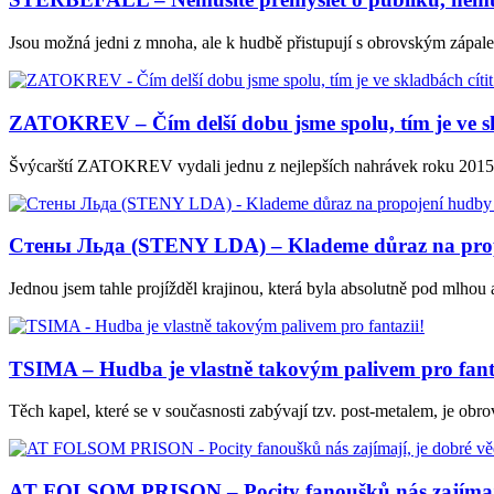
Jsou možná jedni z mnoha, ale k hudbě přistupují s obrovským zápale
ZATOKREV – Čím delší dobu jsme spolu, tím je ve skla
Švýcarští ZATOKREV vydali jednu z nejlepších nahrávek roku 2015!
Стены Льда (STENY LDA) – Klademe důraz na prop
Jednou jsem tahle projížděl krajinou, která byla absolutně pod mlh
TSIMA – Hudba je vlastně takovým palivem pro fanta
Těch kapel, které se v současnosti zabývají tzv. post-metalem, je ob
AT FOLSOM PRISON – Pocity fanoušků nás zajímají, 