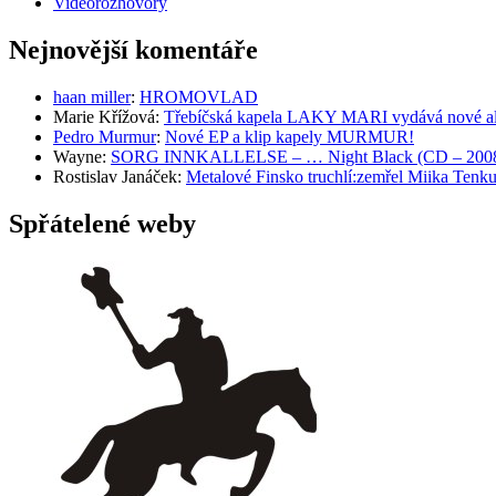
Videorozhovory
Nejnovější komentáře
haan miller
:
HROMOVLAD
Marie Křížová
:
Třebíčská kapela LAKY MARI vydává nové al
Pedro Murmur
:
Nové EP a klip kapely MURMUR!
Wayne
:
SORG INNKALLELSE – … Night Black (CD – 2008, 
Rostislav Janáček
:
Metalové Finsko truchlí:zemřel Miika T
Spřátelené weby