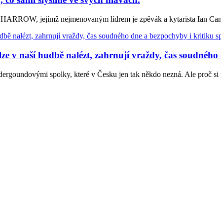
ou HARROW, jejímž nejmenovaným lídrem je zpěvák a kytarista Ian C
ší hudbě nalézt, zahrnují vraždy, čas soudného dne
dergoundovými spolky, které v Česku jen tak někdo nezná. Ale proč s