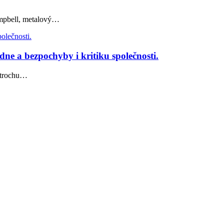
ampbell, metalový…
 a bezpochyby i kritiku společnosti.
i trochu…