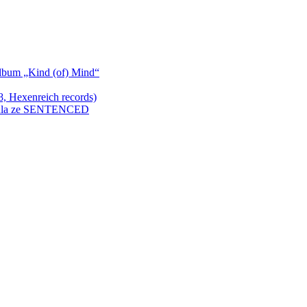
bum „Kind (of) Mind“
Hexenreich records)
enkula ze SENTENCED