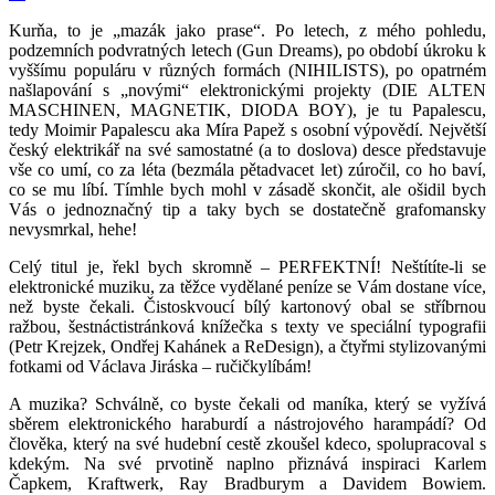
Kurňa, to je „mazák jako prase“. Po letech, z mého pohledu,
podzemních podvratných letech (Gun Dreams), po období úkroku k
vyššímu populáru v různých formách (NIHILISTS), po opatrném
našlapování s „novými“ elektronickými projekty (DIE ALTEN
MASCHINEN, MAGNETIK, DIODA BOY), je tu Papalescu,
tedy Moimir Papalescu aka Míra Papež s osobní výpovědí. Největší
český elektrikář na své samostatné (a to doslova) desce představuje
vše co umí, co za léta (bezmála pětadvacet let) zúročil, co ho baví,
co se mu líbí. Tímhle bych mohl v zásadě skončit, ale ošidil bych
Vás o jednoznačný tip a taky bych se dostatečně grafomansky
nevysmrkal, hehe!
Celý titul je, řekl bych skromně – PERFEKTNÍ! Neštítíte-li se
elektronické muziku, za těžce vydělané peníze se Vám dostane více,
než byste čekali. Čistoskvoucí bílý kartonový obal se stříbrnou
ražbou, šestnáctistránková knížečka s texty ve speciální typografii
(Petr Krejzek, Ondřej Kahánek a ReDesign), a čtyřmi stylizovanými
fotkami od Václava Jiráska – ručičkylíbám!
A muzika? Schválně, co byste čekali od maníka, který se vyžívá
sběrem elektronického haraburdí a nástrojového harampádí? Od
člověka, který na své hudební cestě zkoušel kdeco, spolupracoval s
kdekým. Na své prvotině naplno přiznává inspiraci Karlem
Čapkem, Kraftwerk, Ray Bradburym a Davidem Bowiem.