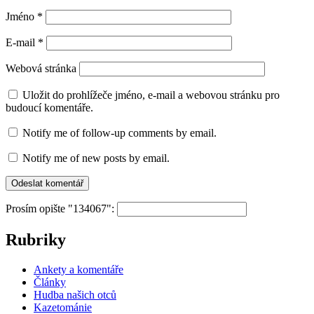
Jméno
*
E-mail
*
Webová stránka
Uložit do prohlížeče jméno, e-mail a webovou stránku pro
budoucí komentáře.
Notify me of follow-up comments by email.
Notify me of new posts by email.
Prosím opište "134067":
Rubriky
Ankety a komentáře
Články
Hudba našich otců
Kazetománie