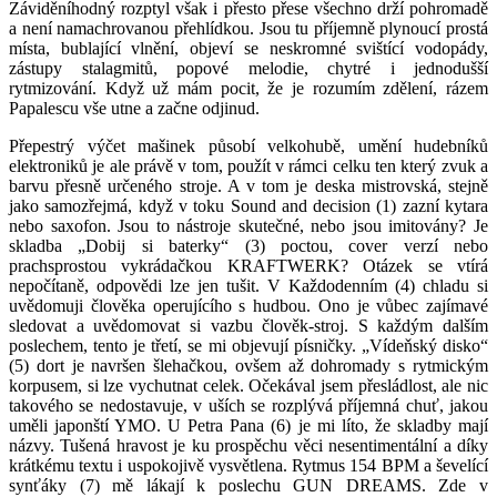
Záviděníhodný rozptyl však i přesto přese všechno drží pohromadě
a není namachrovanou přehlídkou.
Jsou tu příjemně plynoucí prostá
místa, bublající vlnění, objeví se neskromné svištící vodopády,
zástupy stalagmitů, popové melodie, chytré i jednodušší
rytmizování. Když už mám pocit, že je rozumím zdělení, rázem
Papalescu vše utne a začne odjinud.
Přepestrý výčet mašinek působí velkohubě, umění hudebníků
elektroniků je ale právě v tom, použít v rámci celku ten který zvuk a
barvu přesně určeného stroje. A v tom je deska mistrovská, stejně
jako samozřejmá, když v toku Sound and decision (1) zazní kytara
nebo saxofon. Jsou to nástroje skutečné, nebo jsou imitovány? Je
skladba „Dobij si baterky“ (3) poctou, cover verzí nebo
prachsprostou vykrádačkou KRAFTWERK? Otázek se vtírá
nepočítaně, odpovědi lze jen tušit. V Každodenním (4) chladu si
uvědomuji člověka operujícího s hudbou. Ono je vůbec zajímavé
sledovat a uvědomovat si vazbu člověk-stroj. S každým dalším
poslechem, tento je třetí, se mi objevují písničky. „Vídeňský disko“
(5) dort je navršen šlehačkou, ovšem až dohromady s rytmickým
korpusem, si lze vychutnat celek. Očekával jsem přesládlost, ale nic
takového se nedostavuje, v uších se rozplývá příjemná chuť, jakou
uměli japonští YMO. U Petra Pana (6) je mi líto, že skladby mají
názvy. Tušená hravost je ku prospěchu věci nesentimentální a díky
krátkému textu i uspokojivě vysvětlena. Rytmus 154 BPM a ševelící
synťáky (7) mě lákají k poslechu GUN DREAMS. Zde v