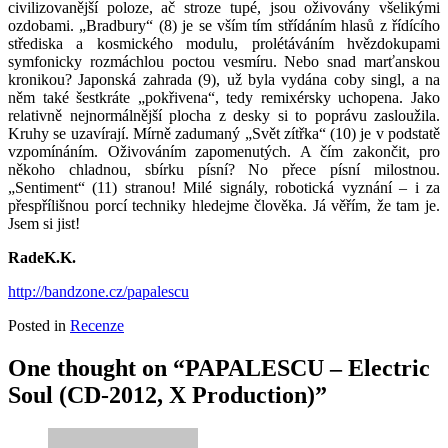
civilizovanější poloze, ač stroze tupé, jsou oživovány všelikými
ozdobami. „Bradbury“ (8) je se vším tím střídáním hlasů z řídícího
střediska a kosmického modulu, prolétáváním hvězdokupami
symfonicky rozmáchlou poctou vesmíru. Nebo snad marťanskou
kronikou? Japonská zahrada (9), už byla vydána coby singl, a na
něm také šestkráte „pokřivena“, tedy remixérsky uchopena. Jako
relativně nejnormálnější plocha z desky si to poprávu zasloužila.
Kruhy se uzavírají. Mírně zadumaný „Svět zítřka“ (10) je v podstatě
vzpomínáním. Oživováním zapomenutých. A čím zakončit, pro
někoho chladnou, sbírku písní? No přece písní milostnou.
„Sentiment“ (11) stranou! Milé signály, robotická vyznání – i za
přespřílišnou porcí techniky hledejme člověka. Já věřím, že tam je.
Jsem si jist!
RadeK.K.
http://bandzone.cz/papalescu
Posted in
Recenze
One thought on “PAPALESCU – Electric
Soul (CD-2012, X Production)”