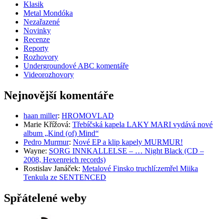
Klasik
Metal Mondóka
Nezařazené
Novinky
Recenze
Reporty
Rozhovory
Undergroundové ABC komentáře
Videorozhovory
Nejnovější komentáře
haan miller
:
HROMOVLAD
Marie Křížová
:
Třebíčská kapela LAKY MARI vydává nové
album „Kind (of) Mind“
Pedro Murmur
:
Nové EP a klip kapely MURMUR!
Wayne
:
SORG INNKALLELSE – … Night Black (CD –
2008, Hexenreich records)
Rostislav Janáček
:
Metalové Finsko truchlí:zemřel Miika
Tenkula ze SENTENCED
Spřátelené weby