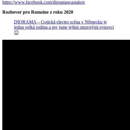
https://www.facebook.com/dioramawastaken
Rozhovor pro Rumzine z roku 2020
DIORAMA – Gotická electro scéna v Německu je
jedna velká rodina a my jsme jejími otravnými synovci
🙂