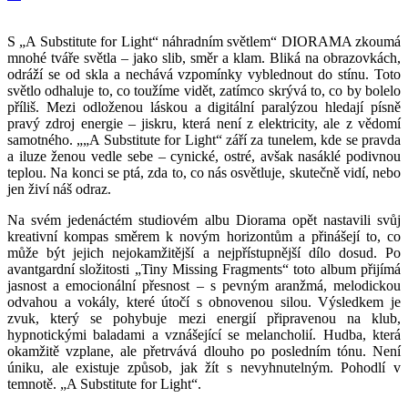
S „A Substitute for Light“ náhradním světlem“ DIORAMA zkoumá
mnohé tváře světla – jako slib, směr a klam. Bliká na obrazovkách,
odráží se od skla a nechává vzpomínky vyblednout do stínu. Toto
světlo odhaluje to, co toužíme vidět, zatímco skrývá to, co by bolelo
příliš. Mezi odloženou láskou a digitální paralýzou hledají písně
pravý zdroj energie – jiskru, která není z elektricity, ale z vědomí
samotného. „„A Substitute for Light“ září za tunelem, kde se pravda
a iluze ženou vedle sebe – cynické, ostré, avšak nasáklé podivnou
teplou. Na konci se ptá, zda to, co nás osvětluje, skutečně vidí, nebo
jen živí náš odraz.
Na svém jedenáctém studiovém albu Diorama opět nastavili svůj
kreativní kompas směrem k novým horizontům a přinášejí to, co
může být jejich nejokamžitější a nejpřístupnější dílo dosud. Po
avantgardní složitosti „Tiny Missing Fragments“ toto album přijímá
jasnost a emocionální přesnost – s pevným aranžmá, melodickou
odvahou a vokály, které útočí s obnovenou silou. Výsledkem je
zvuk, který se pohybuje mezi energií připravenou na klub,
hypnotickými baladami a vznášející se melancholií. Hudba, která
okamžitě vzplane, ale přetrvává dlouho po posledním tónu. Není
úniku, ale existuje způsob, jak žít s nevyhnutelným. Pohodlí v
temnotě. „A Substitute for Light“.