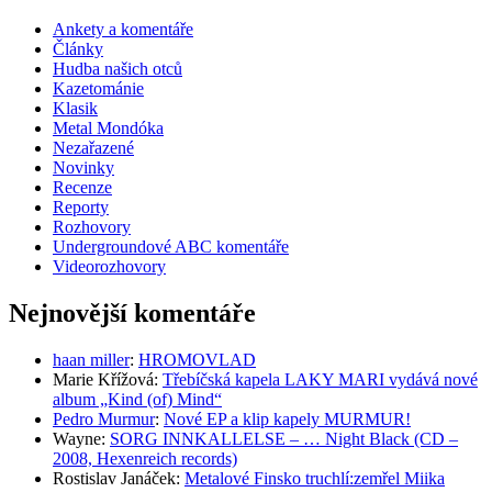
Ankety a komentáře
Články
Hudba našich otců
Kazetománie
Klasik
Metal Mondóka
Nezařazené
Novinky
Recenze
Reporty
Rozhovory
Undergroundové ABC komentáře
Videorozhovory
Nejnovější komentáře
haan miller
:
HROMOVLAD
Marie Křížová
:
Třebíčská kapela LAKY MARI vydává nové
album „Kind (of) Mind“
Pedro Murmur
:
Nové EP a klip kapely MURMUR!
Wayne
:
SORG INNKALLELSE – … Night Black (CD –
2008, Hexenreich records)
Rostislav Janáček
:
Metalové Finsko truchlí:zemřel Miika