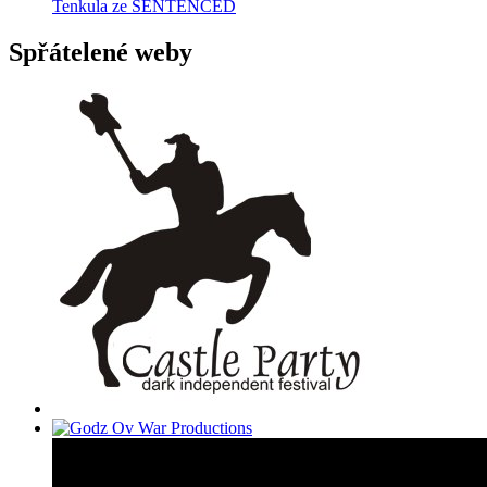
Tenkula ze SENTENCED
Spřátelené weby