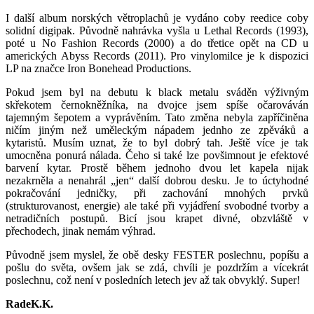
I další album norských větroplachů je vydáno coby reedice coby
solidní digipak. Původně nahrávka vyšla u Lethal Records (1993),
poté u No Fashion Records (2000) a do třetice opět na CD u
amerických Abyss Records (2011). Pro vinylomilce je k dispozici
LP na značce Iron Bonehead Productions.
Pokud jsem byl na debutu k black metalu sváděn výživným
skřekotem černokněžníka, na dvojce jsem spíše očarováván
tajemným šepotem a vyprávěním. Tato změna nebyla zapříčiněna
ničím jiným než uměleckým nápadem jednho ze zpěváků a
kytaristů. Musím uznat, že to byl dobrý tah. Ještě více je tak
umocněna ponurá nálada. Čeho si také lze povšimnout je efektové
barvení kytar. Prostě během jednoho dvou let kapela nijak
nezakrněla a nenahrál „jen“ další dobrou desku. Je to úctyhodné
pokračování jedničky, při zachování mnohých prvků
(strukturovanost, energie) ale také při vyjádření svobodné tvorby a
netradičních postupů. Bicí jsou krapet divné, obzvláště v
přechodech, jinak nemám výhrad.
Původně jsem myslel, že obě desky FESTER poslechnu, popíšu a
pošlu do světa, ovšem jak se zdá, chvíli je pozdržím a vícekrát
poslechnu, což není v posledních letech jev až tak obvyklý. Super!
RadeK.K.