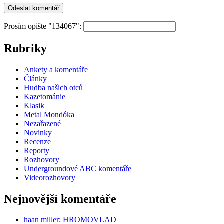
Prosím opište "134067":
Rubriky
Ankety a komentáře
Články
Hudba našich otců
Kazetománie
Klasik
Metal Mondóka
Nezařazené
Novinky
Recenze
Reporty
Rozhovory
Undergroundové ABC komentáře
Videorozhovory
Nejnovější komentáře
haan miller
:
HROMOVLAD