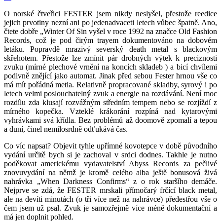
O norské čtveřici FESTER jsem nikdy neslyšel, přestože reedice
jejich prvotiny nezní ani po jedenadvaceti letech vůbec špatně. Ano,
čtete dobře „Winter Of Sin vyšel v roce 1992 na značce Old Fashion
Records, což je pod čirým trayem dokumentováno na dobovém
letáku. Popravdě mrazivý severský death metal s blackovým
skřehotem. Přestože lze zmínit pár drobných výtek k preciznosti
zvuku (mírné plechové vrnění na koncích skladeb ) a bicí chvílemi
podivně znějící jako automat. Jinak před sebou Fester hrnou vše co
má mít pořádná metla. Relativně propracované skladby, syrový i po
letech velmi poslouchatelný zvuk a energie na rozdávání. Není moc
rozdílu zda klusají rozvážným středním tempem nebo se rozjíždí z
mírného kopečka. Vzteklé krákorání rozpíná nad kytarovými
vyhrávkami svá křídla. Bez problémů až doomově zpomalí a tepou
a duní, činel nemilosrdně odťukává čas.
Co víc napsat? Objevit tyhle upřímné kovotepce v době původního
vydání určitě bych si je zachoval v srdci dodnes. Takhle je nutno
poděkovat americkému vydavatelství Abyss Records za pečlivé
znovuvydání na němž je kromě celého alba ještě bonusová živá
nahrávka „When Darkness Confirms“ z o rok staršího demáče.
Nejprve se zdá, že FESTER mrskali přímočarý frčící black metal,
ale na devíti minutách (o tři více než na nahrávce) předestřou vše o
čem jsem už psal. Zvuk je samozřejmě více méně dokumentační a
má jen doplnit pohled.