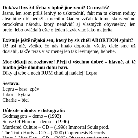
Dokázal bys žít třeba v úplně jiné zemi? Co myslíš?
Jasne, len som príliš lenivý to uskutočniť, fakt ma tu okrem rodiny
absolútne nič nedrží a necítim žiaden vzťah k tomu skurvenému
otrockému národu, ktorý nenávidí aj vlastných obyvatelov, len
preto, lebo ovládajú ešte o jeden jazyk viac jako majorita.
Existuje ještě nějaká sen, který by sis chtěl ABORTION splnit?
Už asi nič, všetko, čo nás hnalo dopredu, všetky ciele sme už
dosiahli, takže teraz viac menej len tak levitujeme, hehehe.
Moc děkuji za rozhovor! Přeji ti všechno dobré – hlavně, ať tě
hudba ještě dlouhou dobu baví.
Díky aj tebe a nech RUM chutí aj nadalej! Lepra
Sestava:
Lepra – basa, zpěv
Libor – kytara
Charlie – bicí
Důležité milníky v diskografii:
Godmaggots – demo – (1993)
Sense Of Humor – demo – (1996)
Murdered Culture – CD – (1998) Immortal Souls prod.
The Truth Hurts – CD – (2000) Copremesis Records