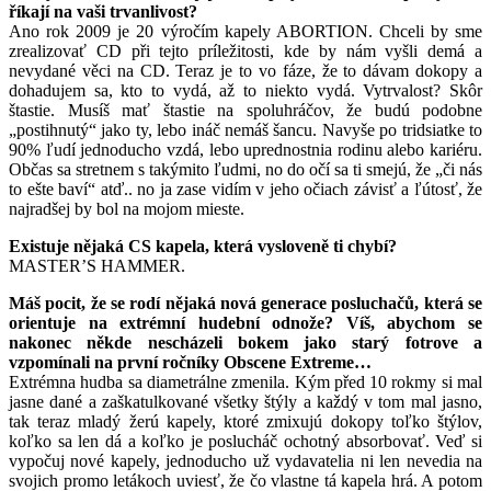
říkají na vaši trvanlivost?
Ano rok 2009 je 20 výročím kapely ABORTION. Chceli by sme
zrealizovať CD při tejto príležitosti, kde by nám vyšli demá a
nevydané věci na CD. Teraz je to vo fáze, že to dávam dokopy a
dohadujem sa, kto to vydá, až to niekto vydá. Vytrvalost? Skôr
štastie. Musíš mať štastie na spoluhráčov, že budú podobne
„postihnutý“ jako ty, lebo ináč nemáš šancu. Navyše po tridsiatke to
90% ľudí jednoducho vzdá, lebo uprednostnia rodinu alebo kariéru.
Občas sa stretnem s takýmito ľudmi, no do očí sa ti smejú, že „či nás
to ešte baví“ atď.. no ja zase vidím v jeho očiach závisť a ľútosť, že
najradšej by bol na mojom mieste.
Existuje nějaká CS kapela, která vysloveně ti chybí?
MASTER’S HAMMER.
Máš pocit, že se rodí nějaká nová generace posluchačů, která se
orientuje na extrémní hudební odnože? Víš, abychom se
nakonec někde nescházeli bokem jako starý fotrove a
vzpomínali na první ročníky Obscene Extreme…
Extrémna hudba sa diametrálne zmenila. Kým před 10 rokmy si mal
jasne dané a zaškatulkované všetky štýly a každý v tom mal jasno,
tak teraz mladý žerú kapely, ktoré zmixujú dokopy toľko štýlov,
koľko sa len dá a koľko je poslucháč ochotný absorbovať. Veď si
vypočuj nové kapely, jednoducho už vydavatelia ni len nevedia na
svojich promo letákoch uviesť, že čo vlastne tá kapela hrá. A potom