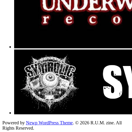
Powered by
Newp WordPress Theme
.
© 2026 R.U.M. zine. All
Rights Reserved.