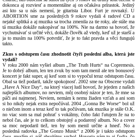
dokonca aj rozviesť a momentálne aj on očakáva prírastok. Jediný
asi kto sa u nás nemení, je gitarista Libor. Furt je rovnaký. U
ABORTION sme za posledných 9 rokov vydali 4 radové CD a
nejaké splitká a aj muzika sa trocha zmenila za tie roky, ale stále ma
tá muzika dokáže nakopávať na 100%. Nie na darmo sa hovorí, že
vychutnávať si určité věci, dokáže člověk až vtedy, keď už je starší a
ja to musím na 100% potvrdiť, že je to fakt pravda a věci fungujú
takto.
Zkus s odstupem času zhodnotit čtyři poslední alba, která jste
vydali?
V roku 2000 nám vyšiel album „The Truth Hurts“ na Copremesis.
Je to dobrý album, len ten zvuk by som tam menil ale ten bonusový
koncert je fakt super, aj keď som si to vypočul teraz odstupom času.
Obal sa tiež podaril, takže spokojnosť. 2002 sme na Obscene vydali
„Have A Nice Day“, na ktorý viacej ludí hovorí, že jejeden z našich
najlepších albumov, no neviem, môj osobný názor je ten, že mne sa
páči asi najmenej. Neviem, nemám k nemu žiaden vzťah a ani som
si ho nikdy nejak extra nepočúval. 2004 „Gonna Be Worse“ bol už
o niečom inom a teraz keď to tak počúvam, tak muzika je stále O.K.
no viac som sa mal pohrať s vokálmy, čoho fakt ľutujem že na to
nebol čas, ale je to celkom obstojný a podarený album. No a cover
sa moc nepodaril tiež, ten by som menil určite a hneď. No a
posledná radovka „The Gonzo Music“ z 2006 je i takto odstupom
času, myslím si, náš absolútny vrchol. Hovoria nám to aj ľudia, čo