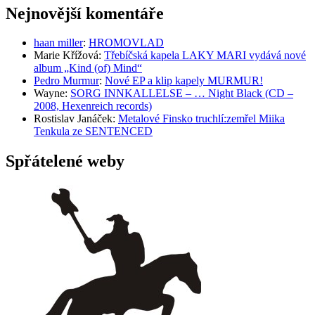
Nejnovější komentáře
haan miller
:
HROMOVLAD
Marie Křížová
:
Třebíčská kapela LAKY MARI vydává nové
album „Kind (of) Mind“
Pedro Murmur
:
Nové EP a klip kapely MURMUR!
Wayne
:
SORG INNKALLELSE – … Night Black (CD –
2008, Hexenreich records)
Rostislav Janáček
:
Metalové Finsko truchlí:zemřel Miika
Tenkula ze SENTENCED
Spřátelené weby