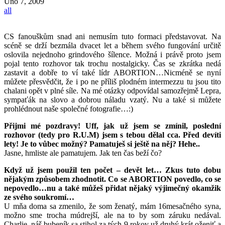
Úno
7, 2009
all
CS fanouškům snad ani nemusím tuto formaci představovat. Na
scéně se drží bezmála dvacet let a během svého fungování určitě
oslovila nejednoho grindového šílence. Možná i právě proto jsem
pojal tento rozhovor tak trochu nostalgicky. Čas se zkrátka nedá
zastavit a dobře to ví také lídr ABORTION…Nicméně se nyní
můžete přesvědčit, že i po ne příliš plodném intermezzu tu jsou tito
chalani opět v plné síle. Na mé otázky odpovídal samozřejmě Lepra,
sympaťák na slovo a dobrou náladu vzatý. Nu a také si můžete
prohlédnout naše společné fotografie…:)
Přijmi mé pozdravy! Uff, jak už jsem se zmínil, poslední
rozhovor (tedy pro R.U.M) jsem s tebou dělal cca. Před devíti
lety! Je to vůbec možný? Pamatuješ si ještě na něj? Hehe..
Jasne, hmliste ale pamatujem. Jak ten čas beží čo?
Když už jsem použil ten počet – devět let… Zkus tuto dobu
nějakým způsobem zhodnotit. Co se ABORTION povedlo, co se
nepovedlo…nu a také můžeš přidat nějaký výjimečný okamžik
ze svého soukromí…
U mňa doma sa zmenilo, že som ženatý, mám 16mesačného syna,
možno sme trocha múdrejší, ale na to by som záruku nedával.
Charlie, náš bubeník sa stihol za tých 9 rokov už druhý krát oženiť a