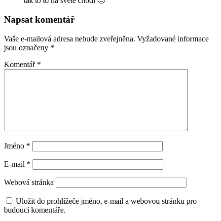
tak to to na svete chodi 🙂
Napsat komentář
Vaše e-mailová adresa nebude zveřejněna.
Vyžadované informace
jsou označeny
*
Komentář
*
Jméno
*
E-mail
*
Webová stránka
Uložit do prohlížeče jméno, e-mail a webovou stránku pro
budoucí komentáře.