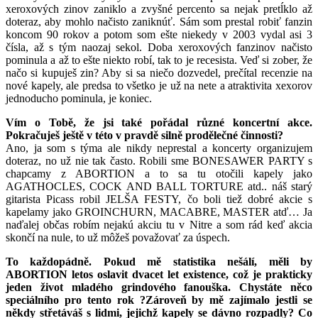
xeroxových zinov zaniklo a zvyšné percento sa nejak pretĺklo až
doteraz, aby mohlo načisto zaniknúť. Sám som prestal robiť fanzin
koncom 90 rokov a potom som ešte niekedy v 2003 vydal asi 3
čísla, až s tým naozaj sekol. Doba xeroxových fanzinov načisto
pominula a až to ešte niekto robí, tak to je recesista. Veď si zober, že
načo si kupuješ zin? Aby si sa niečo dozvedel, prečítal recenzie na
nové kapely, ale predsa to všetko je už na nete a atraktivita xexorov
jednoducho pominula, je koniec.
Vím o Tobě, že jsi také pořádal různé koncertní akce.
Pokračuješ ještě v této v pravdě silně prodělečné činnosti?
Ano, ja som s týma ale nikdy neprestal a koncerty organizujem
doteraz, no už nie tak často. Robili sme BONESAWER PARTY s
chapcamy z ABORTION a to sa tu otočili kapely jako
AGATHOCLES, COCK AND BALL TORTURE atd.. náš starý
gitarista Picass robil JELŠA FESTY, čo boli tiež dobré akcie s
kapelamy jako GROINCHURN, MACABRE, MASTER atď… Ja
naďalej občas robím nejakú akciu tu v Nitre a som rád keď akcia
skončí na nule, to už môžeš považovať za úspech.
To každopádně. Pokud mě statistika nešálí, měli by
ABORTION letos oslavit dvacet let existence, což je prakticky
jeden život mladého grindového fanouška. Chystáte něco
speciálního pro tento rok ?Zároveň by mě zajímalo jestli se
někdy střetáváš s lidmi, jejichž kapely se dávno rozpadly? Co