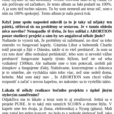
nás počúvaju od začiatkov, že tento album sa fakt podaril na 100%.
A ja som tiež tochto názoru. Tu by som nemenil ani teraz nič, som s
ním na 100% spokojný. Tento album je naša pravá tvár.
Když jsme spolu naposled mluvili (a to je taky už nějaký ten
pátek), stěžoval sis na problémy se sestavou. Je v tomto ohledu
něco nového? Nenapadlo tě třeba, že bys udělal z ABORTION
pouze studiový projekt a sám by ses angažoval někde jinde?
Naštastie to vyzerá tak, že problémy sú zažehnané, no dosť sa toho
zmenilo vo fungovaní kapely. Gitarista Libor a bubenmík Charlie
totiž pracujú a žijú v Dánsku, takže si to vieš predstaviť. Ja som sa
cez toto dosť dlho nedoázal prelúsknúť, lebo som si nevedel vážne
predstaviť fungovanie kapely týmto štýlom, keď ste od seba
vzdialený 1500km. Ale naštastie sme o tom pokecali, urobili pár
ústupkov a fungujeme ďalej. Nahrávame, koncertujeme a dokonca
je to smiešne, ale vychádza nám toho viac, než sme sedeli doma,
hehehe. Mal som taký stav , že ABORTION som chcel vážne
rozpustiť a začať s novou kapelou, no nakoniec sa to vyriešilo takto.
Lákala tě někdy realizace bočního projektu s úplně jiným
stylovým zaměřením?
Odjakživa ma to lákalo a teraz som to aj zrealizoval. Jedná sa o
projekt PURE. Je to taký mix ranných SCORN a dronne štýlu. V
kapele sme len dvaja, ja (basa, elektronika) a Nyarg (gitara). Mali
sme zatial len jeden koncert, no bolo to v pohode sledovať ludí, jako