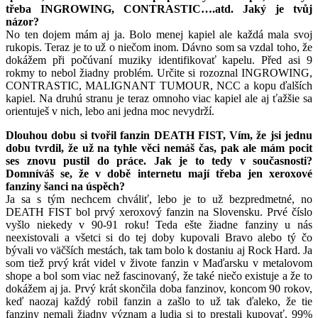
třeba INGROWING, CONTRASTIC….atd. Jaký je tvůj
názor?
No ten dojem mám aj ja. Bolo menej kapiel ale každá mala svoj
rukopis. Teraz je to už o niečom inom. Dávno som sa vzdal toho, že
dokážem při počúvaní muziky identifikovať kapelu. Před asi 9
rokmy to nebol žiadny problém. Určite si rozoznal INGROWING,
CONTRASTIC, MALIGNANT TUMOUR, NCC a kopu ďalších
kapiel. Na druhú stranu je teraz omnoho viac kapiel ale aj ťažšie sa
orientuješ v nich, lebo ani jedna moc nevydrží.
Dlouhou dobu si tvořil fanzin DEATH FIST, Vím, že jsi jednu
dobu tvrdil, že už na tyhle věci nemáš čas, pak ale mám pocit
ses znovu pustil do práce. Jak je to tedy v současnosti?
Domníváš se, že v době internetu mají třeba jen xeroxové
fanziny šanci na úspěch?
Ja sa s tým nechcem chváliť, lebo je to už bezpredmetné, no
DEATH FIST bol prvý xeroxový fanzin na Slovensku. Prvé číslo
vyšlo niekedy v 90-91 roku! Teda ešte žiadne fanziny u nás
neexistovali a všetci si do tej doby kupovali Bravo alebo tý čo
bývali vo väčších mestách, tak tam bolo k dostaniu aj Rock Hard. Ja
som tiež prvý krát videl v živote fanzin v Maďarsku v metalovom
shope a bol som viac než fascinovaný, že také niečo existuje a že to
dokážem aj ja. Prvý krát skončila doba fanzinov, koncom 90 rokov,
keď naozaj každý robil fanzin a zašlo to už tak ďaleko, že tie
fanziny nemali žiadny význam a ludia si to prestali kupovať. 99%