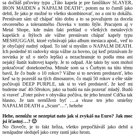
sa dočítáš pičoviny typu „Táto kapela je pre fanúšikov SLAYER,
IRON MAIDEN a NAPALM DEATH“, potom na to čumíš jako
debil, že jako je možné to všetko skombinovať, no a oni to dokážu.
Prestávam sám už chápať túto dobu a to sa považujem za docela
otvoreného a tolerantného človeka v tomto štýle. Pracujem aj v
Metal Shope, kde mám fakt prehlad o všetkých metalových
kapelách a štýloch ale vážne prestávam chápať kapely typu
MESHUGGAH, ktoré vyhrávajú jako album mesiaca apod., veď to
je obyčajný nudný odpad. To isté si myslím o NAPALM DEATH.
Ich posledné tri radovky stoja vážne za hovno, (aj keď priznávam že
novinka je už o niečo lepšia) a nezachranuje to podla mna ani
nejaký štatút kultovej kapely. Je to odpad. Ale takto by som mohol
pokračovať donekonečna. Minule som sa s Čurbym na túto tému
bavil, že čo bude o 10 rokov? Vážne si to neviem predstaviť, lebo
keď sa ty pozeráš na tých dinosaurov, čo majú 50 rokov a ešte stále
počúvajú DEEP PURPLE, tak si to vieš predstaviť, že keď mi
budeme mať 40-50rokov, jako sa budú na nás pozerať mladý. Budú
si vraveť „Foter práve v obyváku počúva, tie jeho hrozné Cdčka tak
hlasno, že tam nemôžem byť ….a vkuse ten jeho smiešny
NAPALM DEATH a „Scum“…“, hehehe
Hehe, nemůžu se nezeptat nato jak si zvykáš na Euro? Jak moc
jsi šťastný…? 🙂
No človeče, je to fakt hrôza, všetko prepočítáváš jako debil a
nenápadne sleduješ jako ceny rastú jako hrom.