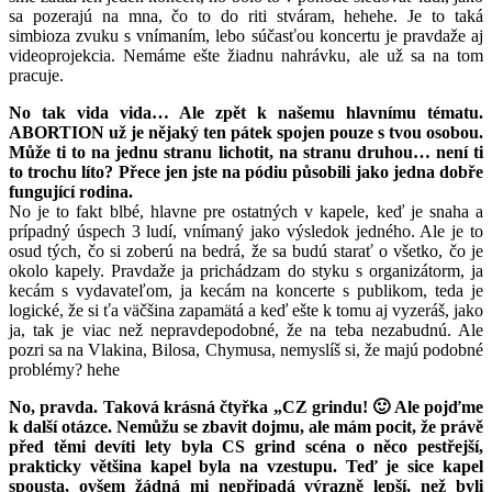
sa pozerajú na mna, čo to do riti stváram, hehehe. Je to taká
simbioza zvuku s vnímaním, lebo súčasťou koncertu je pravdaže aj
videoprojekcia. Nemáme ešte žiadnu nahrávku, ale už sa na tom
pracuje.
No tak vida vida… Ale zpět k našemu hlavnímu tématu.
ABORTION už je nějaký ten pátek spojen pouze s tvou osobou.
Může ti to na jednu stranu lichotit, na stranu druhou… není ti
to trochu líto? Přece jen jste na pódiu působili jako jedna dobře
fungující rodina.
No je to fakt blbé, hlavne pre ostatných v kapele, keď je snaha a
prípadný úspech 3 ludí, vnímaný jako výsledok jedného. Ale je to
osud tých, čo si zoberú na bedrá, že sa budú starať o všetko, čo je
okolo kapely. Pravdaže ja prichádzam do styku s organizátorm, ja
kecám s vydavateľom, ja kecám na koncerte s publikom, teda je
logické, že si ťa väčšina zapamätá a keď ešte k tomu aj vyzeráš, jako
ja, tak je viac než nepravdepodobné, že na teba nezabudnú. Ale
pozri sa na Vlakina, Bilosa, Chymusa, nemyslíš si, že majú podobné
problémy? hehe
No, pravda. Taková krásná čtyřka „CZ grindu! 🙂 Ale pojďme
k další otázce. Nemůžu se zbavit dojmu, ale mám pocit, že právě
před těmi devíti lety byla CS grind scéna o něco pestřejší,
prakticky většina kapel byla na vzestupu. Teď je sice kapel
spousta, ovšem žádná mi nepřipadá výrazně lepší, než byli