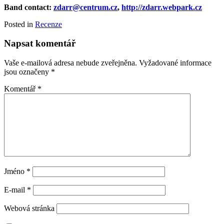
Band
contact
:
zdarr@centrum.cz
,
http://zdarr.webpark.cz
Posted in
Recenze
Napsat komentář
Vaše e-mailová adresa nebude zveřejněna.
Vyžadované informace
jsou označeny
*
Komentář
*
Jméno
*
E-mail
*
Webová stránka