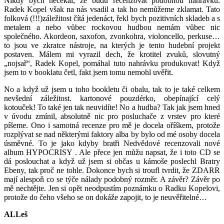
Nikdy bych nečekal, že budu recenzovat podobnou nahrávku.
Radek
Kopel
však na nás vsadil a tak ho nemůžeme zklamat. Tato
folková (!!!)záležitost čítá jedenáct, řekl bych pozitivních skladeb a s
metalem a nebo vůbec rockovou hudbou nemám vůbec nic
společného. Akordeon, saxofon, zvonkohra, violoncello, perkuse…
to jsou ve zkratce nástroje, na kterých je tento hudební projekt
postaven. Málem mi vyrazil dech, že krotitel zvuků, slovutný
„
nojsař
“, Radek
Kopel
, pomáhal tuto nahrávku produkovat! Když
jsem to v
booklatu
četl, fakt jsem tomu nemohl uvěřit.
No a když už jsem u toho
bookletu
či obalu, tak to je také celkem
nevšední záležitost.
kartonové
pouzdérko, obepínající celý
kotouček! To také jen tak neuvidíte! No a hudba? Tak jak jsem hned
v úvodu zmínil, absolutně nic pro posluchače z vrstev pro které
píšeme. Ono i samotná recenze pro mě je docela oříškem, protože
rozplývat se nad některými faktory alba by bylo od mé osoby docela
úsměvné. To je jako kdyby bratři Nedvědové recenzovali nové
album HYPOCRISY . Ale přece jen můžu napsat, že i toto CD se
dá poslouchat a když už jsem si občas u kámoše poslechl Bratry
Ebeny, tak proč ne tohle. Dokonce bych si troufl tvrdit, že ZDARR
mají alespoň co se týče nálady podobný rozměr. A závěr? Závěr po
mě nechtějte. Jen si opět neodpustím poznámku o Radku
Kopelovi
,
protože do čeho všeho se on dokáže zapojit, to je neuvěřitelné…
ALLeš