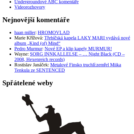
Undergroundové ABC komentáře
Videorozhovory
Nejnovější komentáře
haan miller
:
HROMOVLAD
Marie Křížová
:
Třebíčská kapela LAKY MARI vydává nové
album „Kind (of) Mind“
Pedro Murmur
:
Nové EP a klip kapely MURMUR!
Wayne
:
SORG INNKALLELSE – … Night Black (CD –
2008, Hexenreich records)
Rostislav Janáček
:
Metalové Finsko truchlí:zemřel Miika
Tenkula ze SENTENCED
Spřátelené weby