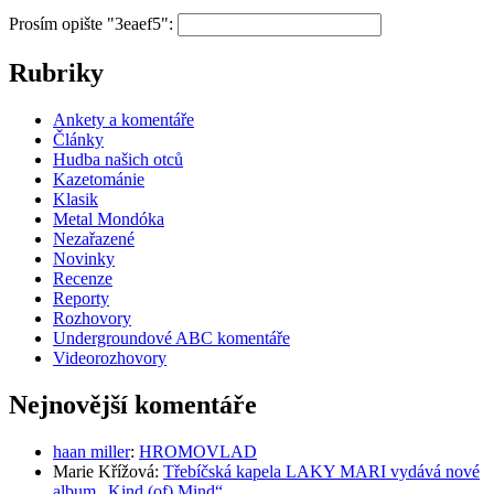
Prosím opište "3eaef5":
Rubriky
Ankety a komentáře
Články
Hudba našich otců
Kazetománie
Klasik
Metal Mondóka
Nezařazené
Novinky
Recenze
Reporty
Rozhovory
Undergroundové ABC komentáře
Videorozhovory
Nejnovější komentáře
haan miller
:
HROMOVLAD
Marie Křížová
:
Třebíčská kapela LAKY MARI vydává nové
album „Kind (of) Mind“