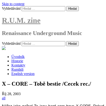
Skip to content
Vyhledávání
R.U.M. zine
Renaissance Underground Music
Vyhledávání
Úvodník
Historie
Kontakty
Rumlidi
English version
X – CORE – Tobě bestie /Cecek rec./
Říj
28, 2003
all