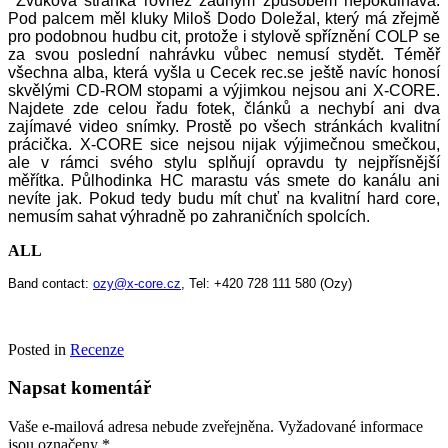
Zvuková stránka rovněž žádným způsobem nepokulhává.
Pod palcem měl kluky Miloš Dodo Doležal, který má zřejmě
pro podobnou hudbu cit, protože i stylově spříznění COLP se
za svou poslední nahrávku vůbec nemusí stydět. Téměř
všechna alba, která vyšla u Cecek rec.se ještě navíc honosí
skvělými CD-ROM stopami a výjimkou nejsou ani X-CORE.
Najdete zde celou řadu fotek, článků a nechybí ani dva
zajímavé video snímky. Prostě po všech stránkách kvalitní
prácička. X-CORE sice nejsou nijak výjimečnou smečkou,
ale v rámci svého stylu splňují opravdu ty nejpřísnější
měřítka. Půlhodinka HC marastu vás smete do kanálu ani
nevíte jak. Pokud tedy budu mít chuť na kvalitní hard core,
nemusím sahat výhradně po zahraničních spolcích.
ALL
Band contact:
ozy@x-core.cz
, Tel: +420 728 111 580 (Ozy)
Posted in
Recenze
Napsat komentář
Vaše e-mailová adresa nebude zveřejněna.
Vyžadované informace
jsou označeny
*