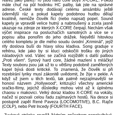
Nářez jako pařez! To jsou hard core boys X-CORE. Pokud
máte chuť na půl hodinku HC palby, tak jste na správné
adrese. České texty dodávají celému ansámblu ještě
údernější ráz a pokud kapely podobnou hudbu dělají
kvalitně, nemůže člověk říci (nebo napsat) popel. Sound
kapely je vpravdě velice hutný a nabroušený a zcela jasně
ukazuje na zdroje ze kterých X-CORE čerpají. Nechám však
výčet inspirace na posluchačích samotných a více se v
popisu alba ponořím do jeho drážek.
Největší hitovkou
celého kompletu je dle mého soudu úvodní „Kriminál“, jejíž
rify doslova buší do hlavy silou kladiva. Song graduje v
refrénu, kde jako by si kluci odskočili trošku do jiných
náladových vod. Válec se začíná rozjíždět s další palbou
„Proti všem“. Syrový hard core, žádné mazlení s miláčky!
Texty souboru jsou jak už to u většiny podobně zaměřených
kapel bývá dosti kritické. To znamená, že člověk si při
rozebírání lyriky musí zákonitě uvědomit, že žije v pekle. A
když už jsem u těch textů, tak patrně nejzajímavější se
honosí názvem „Hollywood“, kritizující všechny americké
sračko-filmy, jejichž důsledky mohou vést až k úplnému
chaosu v makovici. Velký doraz kladou X-CORE na vokály,
načež si pozvali celou řadu zajímavých hostů. Na desce si
postupně zapěl René Paveza (LOCOMOTIVE), B.C. Rajče
(COLP), nebo Petr Incedy (FOURTH FACE).