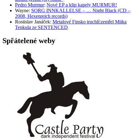
Pedro Murmur
:
Nové EP a klip kapely MURMUR!
Wayne
:
SORG INNKALLELSE – … Night Black (CD –
2008, Hexenreich records)
Rostislav Janáček
:
Metalové Finsko truchlí:zemřel Miika
Tenkula ze SENTENCED
Spřátelené weby