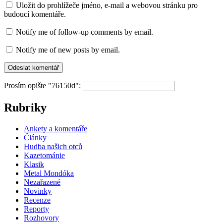
Uložit do prohlížeče jméno, e-mail a webovou stránku pro
budoucí komentáře.
Notify me of follow-up comments by email.
Notify me of new posts by email.
Prosím opište "76150d":
Rubriky
Ankety a komentáře
Články
Hudba našich otců
Kazetománie
Klasik
Metal Mondóka
Nezařazené
Novinky
Recenze
Reporty
Rozhovory