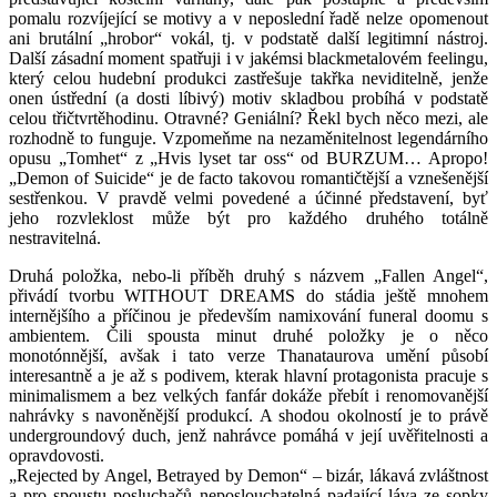
pomalu rozvíjející se motivy a v neposlední řadě nelze opomenout
ani brutální „hrobor“ vokál, tj. v podstatě další legitimní nástroj.
Další zásadní moment spatřuji i v jakémsi blackmetalovém feelingu,
který celou hudební produkci zastřešuje takřka neviditelně, jenže
onen ústřední (a dosti líbivý) motiv skladbou probíhá v podstatě
celou třičtvrtěhodinu. Otravné? Geniální? Řekl bych něco mezi, ale
rozhodně to funguje. Vzpomeňme na nezaměnitelnost legendárního
opusu „Tomhet“ z „Hvis lyset tar oss“ od BURZUM… Apropo!
„Demon of Suicide“ je de facto takovou romantičtější a vznešenější
sestřenkou. V pravdě velmi povedené a účinné představení, byť
jeho rozvleklost může být pro každého druhého totálně
nestravitelná.
Druhá položka, nebo-li příběh druhý s názvem „Fallen Angel“,
přivádí tvorbu WITHOUT DREAMS do stádia ještě mnohem
internějšího a příčinou je především namixování funeral doomu s
ambientem. Čili spousta minut druhé položky je o něco
monotónnější, avšak i tato verze Thanataurova umění působí
interesantně a je až s podivem, kterak hlavní protagonista pracuje s
minimalismem a bez velkých fanfár dokáže přebít i renomovanější
nahrávky s navoněnější produkcí. A shodou okolností je to právě
undergroundový duch, jenž nahrávce pomáhá v její uvěřitelnosti a
opravdovosti.
„Rejected by Angel, Betrayed by Demon“ – bizár, lákavá zvláštnost
a pro spoustu posluchačů neposlouchatelná padající láva ze sopky