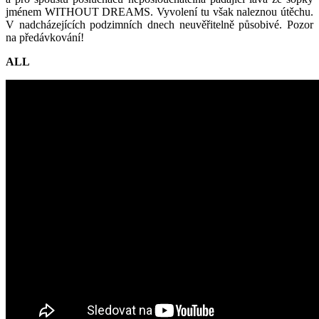
jménem WITHOUT DREAMS. Vyvolení tu však naleznou útěchu.
V nadcházejících podzimních dnech neuvěřitelně působivé. Pozor
na předávkování!
ALL