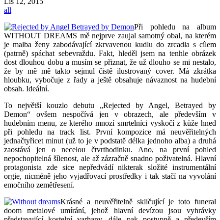
Lis
12, 2015
all
Při pohledu na album
WITHOUT DREAMS mě nejprve zaujal samotný obal, na kterém
je malba ženy zabodávající zkrvavenou kudlu do zrcadla s cílem
(patrně) spáchat sebevraždu. Fakt, hleděl jsem na tenhle obrázek
dost dlouhou dobu a musím se přiznat, že už dlouho se mi nestalo,
že by mě mě takto sejmul čistě ilustrovaný cover. Má zkrátka
hloubku, vybočuje z řady a ještě obsahuje návaznost na hudební
obsah. Ideální.
To největší kouzlo debutu „Rejected by Angel, Betrayed by
Demon“ ovšem nespočívá jen v obrazech, ale především v
hudebním menu, ze kterého mnozí smrtelníci vyskočí z kůže hned
při pohledu na track list. První kompozice má neuvěřitelných
jednačtyřicet minut (už to je v podstatě délka jednoho alba) a druhá
zaostává jen o necelou čtvrthodinku. Ano, na první pohled
nepochopitelná šílenost, ale až zázračně snadno poživatelná. Hlavní
protagonista zde sice nepředvádí nikterak složité instrumentální
orgie, nicméně jeho vyjadřovací prostředky i tak stačí na vyvolání
emočního zemětřesení.
Krásné a neuvěřitelně skličující je toto funeral
doom metalové umírání, jehož hlavní devízou jsou vyhrávky
představující kostelní varhany, dále pak postupně a především