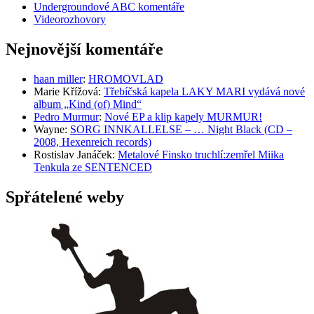
Undergroundové ABC komentáře
Videorozhovory
Nejnovější komentáře
haan miller
:
HROMOVLAD
Marie Křížová
:
Třebíčská kapela LAKY MARI vydává nové
album „Kind (of) Mind“
Pedro Murmur
:
Nové EP a klip kapely MURMUR!
Wayne
:
SORG INNKALLELSE – … Night Black (CD –
2008, Hexenreich records)
Rostislav Janáček
:
Metalové Finsko truchlí:zemřel Miika
Tenkula ze SENTENCED
Spřátelené weby