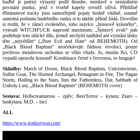
hudbě je patrný výrazný podíl thrashe, nemluvě o nenásilném
povstání punku, jenž v tvorbě kapely rovněž ožívá. Přibližně
tříminutové tracky jsou samozřejmě pojaty hodně vitálně, ostatně
samotná podstata hudebního ranku si to takhle pěkně žádá. Dovolím
si tvrdit, že v rámci zvoleného, toho nejvíce „hnusově krásného“,
vytesali WITCHFUCK naprosté maximum. „Špinavý zvuk“ pak
podtrhuje toto silácké dílo, jemuž nechybí nadhled ani vyznání lásky
těm „největším“ („Pure Evil and Hate“ od BEHEMOTH). Od
„Black Blood Baptism“ neočekávejte žádnou revoluci, pouze
poctivou metalovou rachotinu se vším všudy. Jo, musím říct, CD
vypadá opravdu luxusně! Kombinace černé s červenou, to funguje!
Skladby:
March of Doom, Black Blood Baptism, Unicestwienie,
Sulfur Goat, The Horned Archangel, Pentagram in Fire, The Pagan
Storm, Hailing to the Stars, Into the Fathomless, Dar, Sabbath of
Unholy Lust, „Black Blood Baptism“ (BEHEMOTH cover)
Sestava:
Hellscreamaross – zpěv; BeerTerror – kytara; Ziaro –
baskytara; M.D. – bicí
ALL
https://www.godzovwar.com/