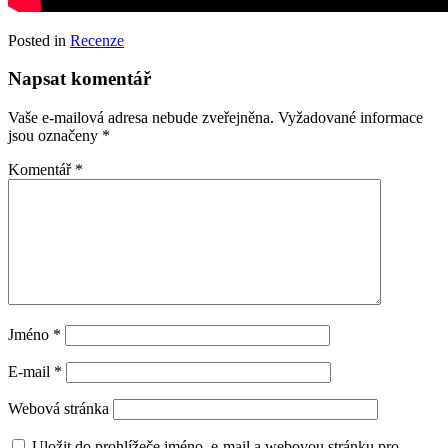
Posted in
Recenze
Napsat komentář
Vaše e-mailová adresa nebude zveřejněna.
Vyžadované informace
jsou označeny
*
Komentář
*
Jméno
*
E-mail
*
Webová stránka
Uložit do prohlížeče jméno, e-mail a webovou stránku pro