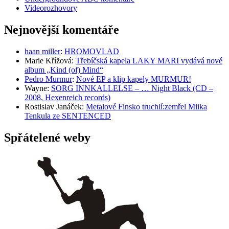
Videorozhovory
Nejnovější komentáře
haan miller
:
HROMOVLAD
Marie Křížová
:
Třebíčská kapela LAKY MARI vydává nové
album „Kind (of) Mind“
Pedro Murmur
:
Nové EP a klip kapely MURMUR!
Wayne
:
SORG INNKALLELSE – … Night Black (CD –
2008, Hexenreich records)
Rostislav Janáček
:
Metalové Finsko truchlí:zemřel Miika
Tenkula ze SENTENCED
Spřátelené weby