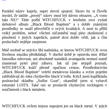
Parádní název kapely, super slovní spojení. Skoro by si člověk
myslel, že takhle „prostý“ název musí být dávno obsazen. „A vono
fakt NE!“ Tihle polští WITCHFUCK v letošním roce vydali
debutové album „Black Blood Baptism“ a s dobře známými
prostředky se snaží přesvědčit o svých kvalitách. A není to příliš
velký problém, neboť všichni zúčastnění mají plno zkušeností z
působení v jiných kapelách, patrně dost dobře vědí, jak a čím
posluchače nejlépe zaujmout.
Mně osobně se nejvíce líbí nadsázka, se kterou WITCHFUCK svou
živelnou muziku předkládají. V dnešní době je opravdu moc těžké
fanouška odrovnat, ani absolutně namáklá avantgarda nemusí nutně
znamenat pytel plný zábavy. Jak už jste nejspíš poznali,
WITCHFUCK kráčí přesně opačnou cestou. Prostřednictvím
„Black Blood Baptism“ velebí metalovou klasiku a svým pojetím
zabředávají do nitra chytlavého black‘n‘rollu. Když jsem kupříkladu
poslouchal skladbu „Sulfur Goat“, okamžitě jsem si vybavil
estonské LOITS. Také oni se proslavili chytlavým rockingem v
součinnosti s black metalem.
WITCHFUCK ovšem nejsou napojeni jen na black metal. V jejich