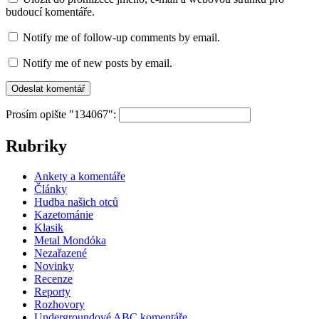
budoucí komentáře.
Notify me of follow-up comments by email.
Notify me of new posts by email.
Prosím opište "134067":
Rubriky
Ankety a komentáře
Články
Hudba našich otců
Kazetománie
Klasik
Metal Mondóka
Nezařazené
Novinky
Recenze
Reporty
Rozhovory
Undergroundové ABC komentáře