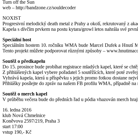
Turn off the Sun
web – http://bandzone.cz/souldecoder
NOXIST
Progresivní melodický death metal z Prahy a okolí, rekrutovaný z a
Kapela s dívčím prvkem na postu kytara/growl letos nahrála své prv
Speciální host
Speciálním hostem 10. ročníku WMA bude Marcel Dufek a Hnutí Máco
Tento projekt můžete podporovat různými způsoby – www.hnutimac
Soutěž o předkapelu
Do 15. prosince bude probíhat registrace mladých kapel, které se cht
Z přihlášených kapel vybere pořadatel 5 soutěžících, které poté zve
Vyhrává kapela, která u příspěvku s jejich promo fotkou dostane nejví
Přihlášky posílejte do zpráv na našem FB profilu WMA, případně 
Soutěž o merch kapel
V průběhu večera bude do předních řad u pódia vhazován merch hrajíc
16. ledna 2016
klub Nová Chmelnice
Koněvova 2597/219, Praha 3
start 17:00
vstup 190,- Kč