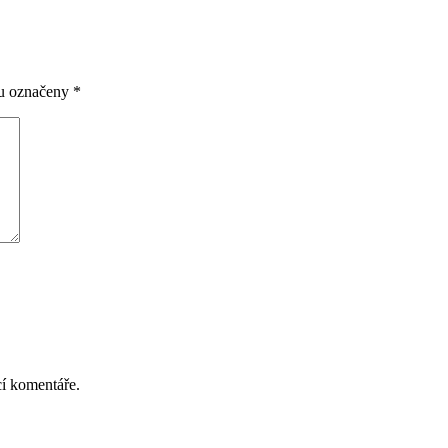
ou označeny
*
cí komentáře.