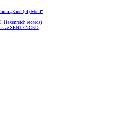
bum „Kind (of) Mind“
Hexenreich records)
enkula ze SENTENCED