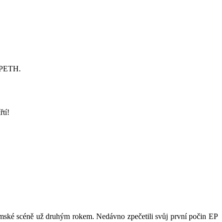
 OPETH.
tí!
emské scéně už druhým rokem. Nedávno zpečetili svůj první počin EP