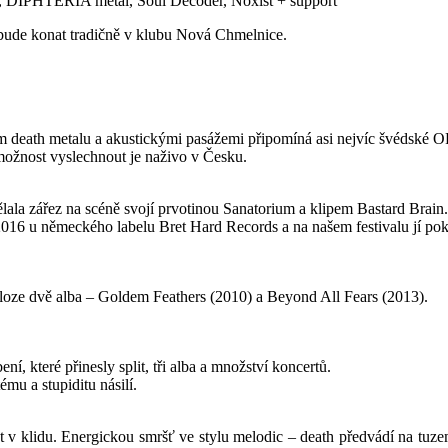
 DIPHTERIA metal, Soul Decoder, Noxist + support
e bude konat tradičně v klubu Nová Chmelnice.
 death metalu a akustickými pasážemi připomíná asi nejvíc švédské
ožnost vyslechnout je naživo v Česku.
ělala zářez na scéně svojí prvotinou Sanatorium a klipem Bastard Brain.
2016 u německého labelu Bret Hard Records a na našem festivalu jí pokř
áloze dvě alba – Goldem Feathers (2010) a Beyond All Fears (2013).
, které přinesly split, tři alba a množství koncertů.
ému a stupiditu násilí.
t v klidu. Energickou smršť ve stylu melodic – death předvádí na tuz