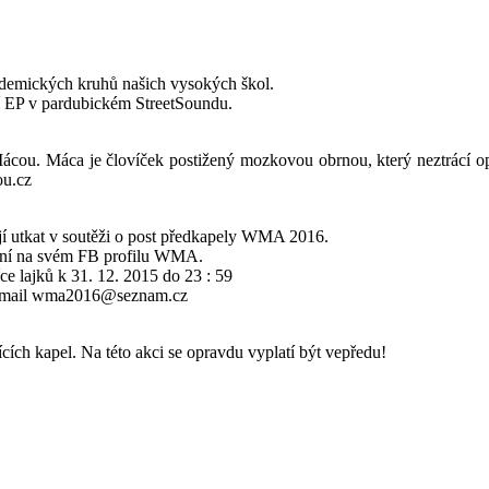
kademických kruhů našich vysokých škol.
ní EP v pardubickém StreetSoundu.
u. Máca je človíček postižený mozkovou obrnou, který neztrácí opti
ou.cz
ějí utkat v soutěži o post předkapely WMA 2016.
řejní na svém FB profilu WMA.
ce lajků k 31. 12. 2015 do 23 : 59
na mail wma2016@seznam.cz
ích kapel. Na této akci se opravdu vyplatí být vepředu!