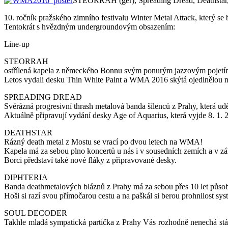
STEORRAH (ger), Spreading Dread, Deathstar,
10. ročník pražského zimního festivalu Winter Metal Attack, který s
Tentokrát s hvězdným undergroundovým obsazením:
Line-up
STEORRAH
ostřílená kapela z německého Bonnu svým ponurým jazzovým pojetím
Letos vydali desku Thin White Paint a WMA 2016 skýtá ojedinělou m
SPREADING DREAD
Svérázná progresivní thrash metalová banda šílenců z Prahy, která ud
Aktuálně připravují vydání desky Age of Aquarius, která vyjde 8. 1. 
DEATHSTAR
Rázný death metal z Mostu se vrací po dvou letech na WMA!
Kapela má za sebou plno koncertů u nás i v sousedních zemích a v z
Borci představí také nové fláky z připravované desky.
DIPHTERIA
Banda deathmetalových bláznů z Prahy má za sebou přes 10 let působení
Hoši si razí svou přímočarou cestu a na paškál si berou prohnilost syst
SOUL DECODER
Takhle mladá sympatická partička z Prahy Vás rozhodně nenechá stá