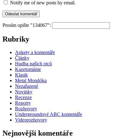
Notify me of new posts by email.
Prosím opište "134067":
Rubriky
Ankety a komentáře
Články
Hudba našich otců
Kazetománie
Klasik
Metal Mondóka
Nezařazené
Novinky
Recenze
Reporty
Rozhovory
Undergroundové ABC komentáře
Videorozhovory
Nejnovější komentáře