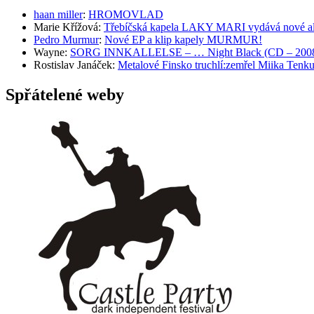
haan miller
:
HROMOVLAD
Marie Křížová
:
Třebíčská kapela LAKY MARI vydává nové al
Pedro Murmur
:
Nové EP a klip kapely MURMUR!
Wayne
:
SORG INNKALLELSE – … Night Black (CD – 2008, 
Rostislav Janáček
:
Metalové Finsko truchlí:zemřel Miika T
Spřátelené weby