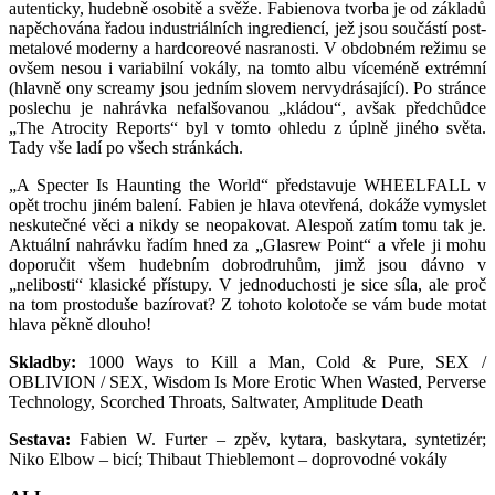
autenticky, hudebně osobitě a svěže. Fabienova tvorba je od základů
napěchována řadou industriálních ingrediencí, jež jsou součástí post-
metalové moderny a hardcoreové nasranosti. V obdobném režimu se
ovšem nesou i variabilní vokály, na tomto albu víceméně extrémní
(hlavně ony screamy jsou jedním slovem nervydrásající). Po stránce
poslechu je nahrávka nefalšovanou „kládou“, avšak předchůdce
„The Atrocity Reports“ byl v tomto ohledu z úplně jiného světa.
Tady vše ladí po všech stránkách.
„A Specter Is Haunting the World“ představuje WHEELFALL v
opět trochu jiném balení. Fabien je hlava otevřená, dokáže vymyslet
neskutečné věci a nikdy se neopakovat. Alespoň zatím tomu tak je.
Aktuální nahrávku řadím hned za „Glasrew Point“ a vřele ji mohu
doporučit všem hudebním dobrodruhům, jimž jsou dávno v
„nelibosti“ klasické přístupy. V jednoduchosti je sice síla, ale proč
na tom prostoduše bazírovat? Z tohoto kolotoče se vám bude motat
hlava pěkně dlouho!
Skladby:
1000 Ways to Kill a Man, Cold & Pure, SEX /
OBLIVION / SEX, Wisdom Is More Erotic When Wasted, Perverse
Technology, Scorched Throats, Saltwater, Amplitude Death
Sestava:
Fabien W. Furter – zpěv, kytara, baskytara, syntetizér;
Niko Elbow – bicí; Thibaut Thieblemont – doprovodné vokály