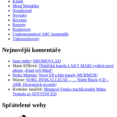
Klasik
Metal Mondóka
Nezařazené
Novinky
Recenze
Reporty
Rozhovory
Undergroundové ABC komentáře
Videorozhovory
Nejnovější komentáře
haan miller
:
HROMOVLAD
Marie Křížová
:
Třebíčská kapela LAKY MARI vydává nové
album „Kind (of) Mind“
Pedro Murmur
:
Nové EP a klip kapely MURMUR!
Wayne
:
SORG INNKALLELSE – … Night Black (CD –
2008, Hexenreich records)
Rostislav Janáček
:
Metalové Finsko truchlí:zemřel Miika
Tenkula ze SENTENCED
Spřátelené weby