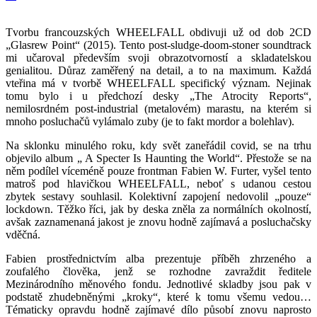
Tvorbu francouzských WHEELFALL obdivuji už od dob 2CD
„Glasrew Point“ (2015). Tento post-sludge-doom-stoner soundtrack
mi učaroval především svoji obrazotvorností a skladatelskou
genialitou. Důraz zaměřený na detail, a to na maximum. Každá
vteřina má v tvorbě WHEELFALL specifický význam. Nejinak
tomu bylo i u předchozí desky „The Atrocity Reports“,
nemilosrdném post-industrial (metalovém) marastu, na kterém si
mnoho posluchačů vylámalo zuby (je to fakt mordor a bolehlav).
Na sklonku minulého roku, kdy svět zaneřádil covid, se na trhu
objevilo album „ A Specter Is Haunting the World“. Přestože se na
něm podílel víceméně pouze frontman Fabien W. Furter, vyšel tento
matroš pod hlavičkou WHEELFALL, neboť s udanou cestou
zbytek sestavy souhlasil. Kolektivní zapojení nedovolil „pouze“
lockdown. Těžko říci, jak by deska zněla za normálních okolností,
avšak zaznamenaná jakost je znovu hodně zajímavá a posluchačsky
vděčná.
Fabien prostřednictvím alba prezentuje příběh zhrzeného a
zoufalého člověka, jenž se rozhodne zavraždit ředitele
Mezinárodního měnového fondu. Jednotlivé skladby jsou pak v
podstatě zhudebněnými „kroky“, které k tomu všemu vedou…
Tématicky opravdu hodně zajímavé dílo působí znovu naprosto