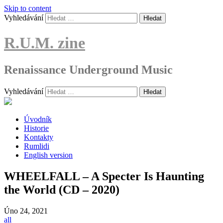
Skip to content
Vyhledávání
R.U.M. zine
Renaissance Underground Music
Vyhledávání
Úvodník
Historie
Kontakty
Rumlidi
English version
WHEELFALL – A Specter Is Haunting
the World (CD – 2020)
Úno
24, 2021
all