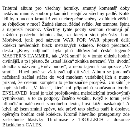
Tributní album pro všechny horníky, smutný komentář doby
nedávno minulé, soubor pikantních elegií za všechny padlé. Kolik
lidí bylo nuceno kroutit životu nebezpečné směny v důlních věžích
se sbíječkou v ruce? Žádné slunce, žádné světlo. Jen temnota, špína
a naprostá bezmoc. Všechny tyhle pocity semnou cloumají při
každém poslechu tohoto alba, za kterým stojí plzeňský Lord
Morbivod, jenž pod názvem WAR FOR WAR připravil další
kolekci nevšedních black metalových skladeb. Pokud předchozí
deska „Kovy odjinud“ byla plná díkůvzdání české legendě
MASTER´S HAMMER, tak „Věž smrti“ je v tomto ohledu hodně
civilnější, a to i přesto, že „stará láska“ zkrátka nerezaví. Viz. úvodní
skladba s názvem „Hněv budov“, a nebo tajemná kompozice „Ve
smrti“ . Hned poté se však začínají dít věci. Album se (pro mě)
nečekaně začíná stáčet do vod mnohem variabilnějších a nutno
přiznat, že celému kompletu to jednoznačně prospívá. Unikátní je
např. skladba „V kleci“, která mi připomíná současnou tvorbu
ENSLAVED, která je také prošpikována melodickými (rockovými)
vyhrávkami, a to za podpory čistého vokálu. Když k tomu ještě
připočítám naléhavost samotného textu, husí kůže naskakuje! A
když už jsem zmínil zpěvy, tak právě tato složka patří k doslova
opěrným bodům celé kolekce. Kromě hlavního protagonisty zde
zaslechnete hlasivky Throllmase z TROLLECH a dokonce
Blackieho z CALES.