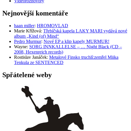
Videorozhovory
Nejnovější komentáře
haan miller
:
HROMOVLAD
Marie Křížová
:
Třebíčská kapela LAKY MARI vydává nové
album „Kind (of) Mind“
Pedro Murmur
:
Nové EP a klip kapely MURMUR!
Wayne
:
SORG INNKALLELSE – … Night Black (CD –
2008, Hexenreich records)
Rostislav Janáček
:
Metalové Finsko truchlí:zemřel Miika
Tenkula ze SENTENCED
Spřátelené weby