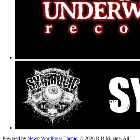
Powered by
Newp WordPress Theme
.
© 2026 R.U.M. zine. All