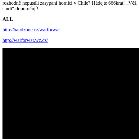
rozhodně nepustili zasypaní horníci v Chile? Hádejte 666krát! „Věž
smrti“ doporučují!
ALL
http://bandzone.cz/warforwar
http://warforwar.wz.cz/