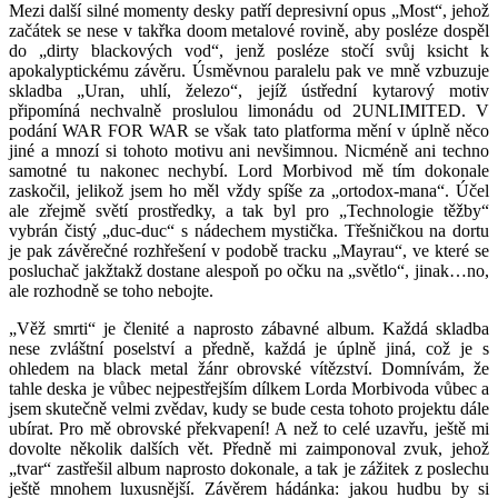
Mezi další silné momenty desky patří depresivní opus „Most“, jehož
začátek se nese v takřka doom metalové rovině, aby posléze dospěl
do „dirty blackových vod“, jenž posléze stočí svůj ksicht k
apokalyptickému závěru. Úsměvnou paralelu pak ve mně vzbuzuje
skladba „Uran, uhlí, železo“, jejíž ústřední kytarový motiv
připomíná nechvalně proslulou limonádu od 2UNLIMITED. V
podání WAR FOR WAR se však tato platforma mění v úplně něco
jiné a mnozí si tohoto motivu ani nevšimnou. Nicméně ani techno
samotné tu nakonec nechybí. Lord Morbivod mě tím dokonale
zaskočil, jelikož jsem ho měl vždy spíše za „ortodox-mana“. Účel
ale zřejmě světí prostředky, a tak byl pro „Technologie těžby“
vybrán čistý „duc-duc“ s nádechem mystička. Třešničkou na dortu
je pak závěrečné rozhřešení v podobě tracku „Mayrau“, ve které se
posluchač jakžtakž dostane alespoň po očku na „světlo“, jinak…no,
ale rozhodně se toho nebojte.
„Věž smrti“ je členité a naprosto zábavné album. Každá skladba
nese zvláštní poselství a předně, každá je úplně jiná, což je s
ohledem na black metal žánr obrovské vítězství. Domnívám, že
tahle deska je vůbec nejpestřejším dílkem Lorda Morbivoda vůbec a
jsem skutečně velmi zvědav, kudy se bude cesta tohoto projektu dále
ubírat. Pro mě obrovské překvapení! A než to celé uzavřu, ještě mi
dovolte několik dalších vět. Předně mi zaimponoval zvuk, jehož
„tvar“ zastřešil album naprosto dokonale, a tak je zážitek z poslechu
ještě mnohem luxusnější. Závěrem hádánka: jakou hudbu by si