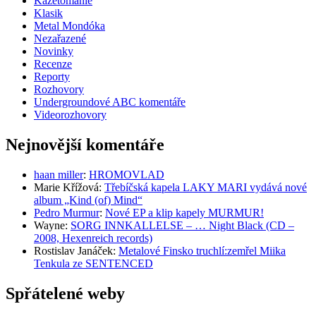
Kazetománie
Klasik
Metal Mondóka
Nezařazené
Novinky
Recenze
Reporty
Rozhovory
Undergroundové ABC komentáře
Videorozhovory
Nejnovější komentáře
haan miller
:
HROMOVLAD
Marie Křížová
:
Třebíčská kapela LAKY MARI vydává nové
album „Kind (of) Mind“
Pedro Murmur
:
Nové EP a klip kapely MURMUR!
Wayne
:
SORG INNKALLELSE – … Night Black (CD –
2008, Hexenreich records)
Rostislav Janáček
:
Metalové Finsko truchlí:zemřel Miika
Tenkula ze SENTENCED
Spřátelené weby