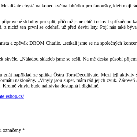
etalGate chystá na konec května lahůdku pro fanoušky, kteří mají rád
připravené skladby pro split, přičemž jsme chtěli oslovit spřízněnou k
 z nichž ten první se odehrál už před devíti lety. Pojí nás také b
ista a zpěvák DROM Charlie, „setkali jsme se na společných koncertec
k skvěle. „Náladou skladeb jsme se sešli. Na mě deska působí příjemně,
 znát například ze splitka Östra Torn/Decultivate. Mezi její aktivit
 formátu nakloněny. „Vinyly jsou super, mám rád jejich zvuk. Zároveň 
. Kromě vinylu bude nahrávka dostupná i digitálně.
te-eshop.cz/
ou označeny
*