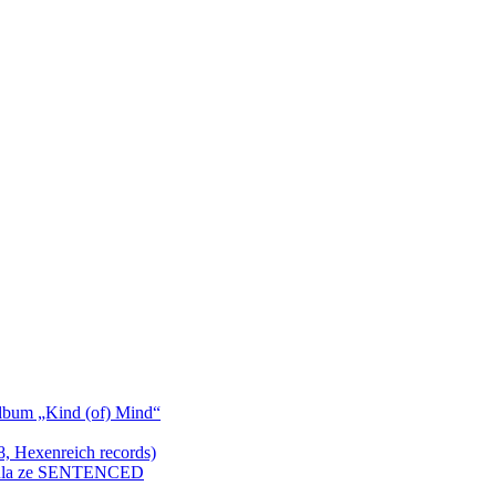
bum „Kind (of) Mind“
Hexenreich records)
enkula ze SENTENCED