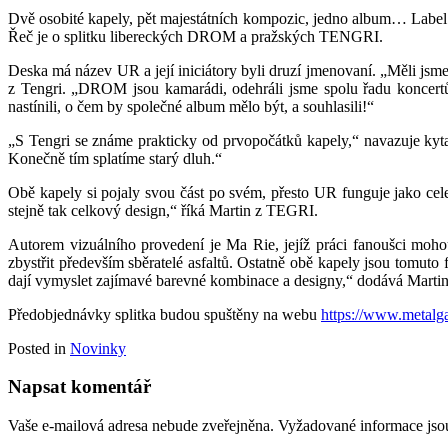
Dvě osobité kapely, pět majestátních kompozic, jedno album… Label M
Řeč je o splitku libereckých DROM a pražských TENGRI.
Deska má název UR a její iniciátory byli druzí jmenovaní. „Měli jsme 
z Tengri. „DROM jsou kamarádi, odehráli jsme spolu řadu koncertů,
nastínili, o čem by společné album mělo být, a souhlasili!“
„S Tengri se známe prakticky od prvopočátků kapely,“ navazuje kytar
Konečně tím splatíme starý dluh.“
Obě kapely si pojaly svou část po svém, přesto UR funguje jako cele
stejně tak celkový design,“ říká Martin z TEGRI.
Autorem vizuálního provedení je Ma Rie, jejíž práci fanoušci mohou
zbystřit především sběratelé asfaltů. Ostatně obě kapely jsou tomuto
dají vymyslet zajímavé barevné kombinace a designy,“ dodává Martin
Předobjednávky splitka budou spuštěny na webu
https://www.metalga
Posted in
Novinky
Napsat komentář
Vaše e-mailová adresa nebude zveřejněna.
Vyžadované informace js