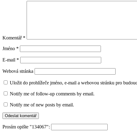
Komentář
*
Jméno
*
E-mail
*
Webová stránka
Uložit do prohlížeče jméno, e-mail a webovou stránku pro budou
Notify me of follow-up comments by email.
Notify me of new posts by email.
Prosím opište "134067":