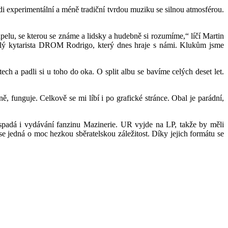
i experimentální a méně tradiční tvrdou muziku se silnou atmosférou.
apelu, se kterou se známe a lidsky a hudebně si rozumíme,“ líčí Martin
ývalý kytarista DROM Rodrigo, který dnes hraje s námi. Klukům jsme
h a padli si u toho do oka. O split albu se bavíme celých deset let.
 funguje. Celkově se mi líbí i po grafické stránce. Obal je parádní,
y spadá i vydávání fanzinu Mazinerie. UR vyjde na LP, takže by měli
se jedná o moc hezkou sběratelskou záležitost. Díky jejich formátu se