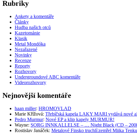
Rubriky
Ankety a komentáře
Články
Hudba našich otců
Kazetománie
Klasik
Metal Mondóka
Nezařazené
Novinky
Recenze
Reporty
Rozhovory
Undergroundové ABC komentáře
Videorozhovory
Nejnovější komentáře
haan miller
:
HROMOVLAD
Marie Křížová
:
Třebíčská kapela LAKY MARI vydává nové al
Pedro Murmur
:
Nové EP a klip kapely MURMUR!
Wayne
:
SORG INNKALLELSE – … Night Black (CD – 2008, 
Rostislav Janáček
:
Metalové Finsko truchlí:zemřel Miika T