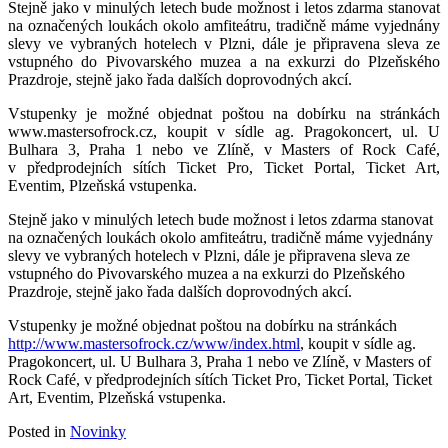
Stejně jako v minulých letech bude možnost i letos zdarma stanovat
na označených loukách okolo amfiteátru, tradičně máme vyjednány
slevy ve vybraných hotelech v Plzni, dále je připravena sleva ze
vstupného do Pivovarského muzea a na exkurzi do Plzeňského
Prazdroje, stejně jako řada dalších doprovodných akcí.
Vstupenky je možné objednat poštou na dobírku na stránkách
www.mastersofrock.cz, koupit v sídle ag. Pragokoncert, ul. U
Bulhara 3, Praha 1 nebo ve Zlíně, v Masters of Rock Café,
v předprodejních sítích Ticket Pro, Ticket Portal, Ticket Art,
Eventim, Plzeňská vstupenka.
Stejně jako v minulých letech bude možnost i letos zdarma stanovat
na označených loukách okolo amfiteátru, tradičně máme vyjednány
slevy ve vybraných hotelech v Plzni, dále je připravena sleva ze
vstupného do Pivovarského muzea a na exkurzi do Plzeňského
Prazdroje, stejně jako řada dalších doprovodných akcí.
Vstupenky je možné objednat poštou na dobírku na stránkách
http://www.mastersofrock.cz/www/index.html
, koupit v sídle ag.
Pragokoncert, ul. U Bulhara 3, Praha 1 nebo ve Zlíně, v Masters of
Rock Café, v předprodejních sítích Ticket Pro, Ticket Portal, Ticket
Art, Eventim, Plzeňská vstupenka.
Posted in
Novinky