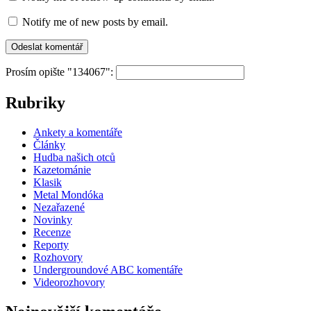
Notify me of new posts by email.
Prosím opište "134067":
Rubriky
Ankety a komentáře
Články
Hudba našich otců
Kazetománie
Klasik
Metal Mondóka
Nezařazené
Novinky
Recenze
Reporty
Rozhovory
Undergroundové ABC komentáře
Videorozhovory