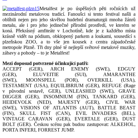
Metalfest je po úspěšných pěti ročnících už
mezinárodní metalovou tradicí. Fanoušci si tento festival našli a
oblíbili nejen pro jeho skvělou hudební dramaturgii mnoha žánrů
metalu, ale i pro jeho jedinečné přírodní prostředí, ve kterém se
koná. Překrásný amfiteátr v Lochotíně, kde je z každého místa
krásně vidět na pódium, obklopený parkem a loukami, sousedící s
plzeňskou ZOO, a to vše jen kousek z centra západočeské
metropole Plzně. Tři dny plné té nejlepší světové metalové muziky,
zábavy a pohody – to je Metalfest!
Mezi doposud potvrzené účinkující patří:
ACCEPT (GER), ARCH ENEMY (SWE), EDGUY
(GER), ELUVEITIE (SUI), AMARANTHE
(SWE), MOONSPELL (POR), OVERKILL (USA),
TESTAMENT (USA), EQUILIBRIUM (GER), REFUGE (Rage
v původní sestavě, GER), UNLEASHED (SWE), GRAVE
DIGGER (GER), INSOMNIUM (FIN), TANKARD (GER),
HEIDEVOLK (NED), MAJESTY (GER), CIVIL WAR
(SWE), VISIONS OF ATLANTIS (AUT), BATTLE BEAST
(FIN), SKULL FIST (CAN), EVIL INVADERS (BEL),
VINTAGE CARAVAN (GER), EVERTALE (GER), DUST
BOLT (GER). Českou scénu pak budou zastupovat: ALKEHOL,
PORTA INFERI, FORREST JUMP.