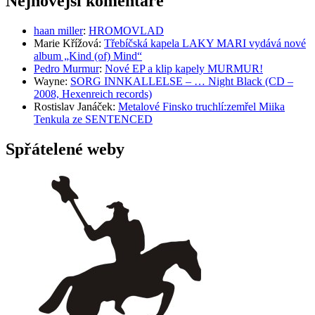
Nejnovější komentáře
haan miller
:
HROMOVLAD
Marie Křížová
:
Třebíčská kapela LAKY MARI vydává nové
album „Kind (of) Mind“
Pedro Murmur
:
Nové EP a klip kapely MURMUR!
Wayne
:
SORG INNKALLELSE – … Night Black (CD –
2008, Hexenreich records)
Rostislav Janáček
:
Metalové Finsko truchlí:zemřel Miika
Tenkula ze SENTENCED
Spřátelené weby