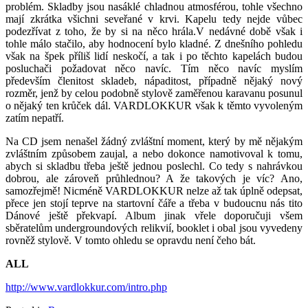
problém. Skladby jsou nasáklé chladnou atmosférou, tohle všechno
mají zkrátka všichni seveřané v krvi. Kapelu tedy nejde vůbec
podezřívat z toho, že by si na něco hrála.
V nedávné době však i
tohle málo stačilo, aby hodnocení bylo kladné. Z dnešního pohledu
však na špek příliš lidí neskočí, a tak i po těchto kapelách budou
posluchači požadovat něco navíc. Tím něco navíc myslím
především členitost skladeb, nápaditost, případně nějaký nový
rozměr, jenž by celou podobně stylově zaměřenou karavanu posunul
o nějaký ten krůček dál. VARDLOKKUR však k těmto vyvoleným
zatím nepatří.
Na CD jsem nenašel žádný zvláštní moment, který by mě nějakým
zvláštním způsobem zaujal, a nebo dokonce namotivoval k tomu,
abych si skladbu třeba ještě jednou poslechl. Co tedy s nahrávkou
dobrou, ale zároveň průhlednou? A že takových je víc? Ano,
samozřejmě! Nicméně VARDLOKKUR nelze až tak úplně odepsat,
přece jen stojí teprve na startovní čáře a třeba v budoucnu nás tito
Dánové ještě překvapí. Album jinak vřele doporučuji všem
sběratelům undergroundových relikvií, booklet i obal jsou vyvedeny
rovněž stylově. V tomto ohledu se opravdu není čeho bát.
ALL
http://www.vardlokkur.com/intro.php