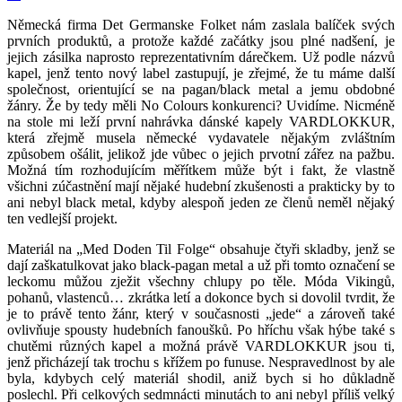
Německá firma Det Germanske Folket nám zaslala balíček svých
prvních produktů, a protože každé začátky jsou plné nadšení, je
jejich zásilka naprosto reprezentativním dárečkem. Už podle názvů
kapel, jenž tento nový label zastupují, je zřejmé, že tu máme další
společnost, orientující se na pagan/black metal a jemu obdobné
žánry. Že by tedy měli No Colours konkurenci? Uvidíme. Nicméně
na stole mi leží první nahrávka dánské kapely VARDLOKKUR,
která zřejmě musela německé vydavatele nějakým zvláštním
způsobem ošálit, jelikož jde vůbec o jejich prvotní zářez na pažbu.
Možná tím rozhodujícím měřítkem může být i fakt, že vlastně
všichni zúčastnění mají nějaké hudební zkušenosti a prakticky by to
ani nebyl black metal, kdyby alespoň jeden ze členů neměl nějaký
ten vedlejší projekt.
Materiál na „Med Doden Til Folge“ obsahuje čtyři skladby, jenž se
dají zaškatulkovat jako black-pagan metal a už při tomto označení se
leckomu můžou zježit všechny chlupy po těle. Móda Vikingů,
pohanů, vlastenců… zkrátka letí a dokonce bych si dovolil tvrdit, že
je to právě tento žánr, který v současnosti „jede“ a zároveň také
ovlivňuje spousty hudebních fanoušků. Po hříchu však hýbe také s
chutěmi různých kapel a možná právě VARDLOKKUR jsou ti,
jenž přicházejí tak trochu s křížem po funuse. Nespravedlnost by ale
byla, kdybych celý materiál shodil, aniž bych si ho důkladně
poslechl. Při celkových sedmnácti minutách to ani nebyl příliš velký