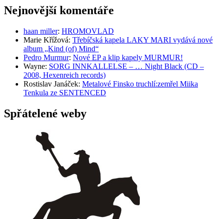
Nejnovější komentáře
haan miller
:
HROMOVLAD
Marie Křížová
:
Třebíčská kapela LAKY MARI vydává nové
album „Kind (of) Mind“
Pedro Murmur
:
Nové EP a klip kapely MURMUR!
Wayne
:
SORG INNKALLELSE – … Night Black (CD –
2008, Hexenreich records)
Rostislav Janáček
:
Metalové Finsko truchlí:zemřel Miika
Tenkula ze SENTENCED
Spřátelené weby