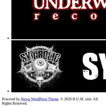
Powered by
Newp WordPress Theme
.
© 2026 R.U.M. zine. All
Rights Reserved.