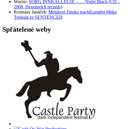
Wayne
:
SORG INNKALLELSE – … Night Black (CD –
2008, Hexenreich records)
Rostislav Janáček
:
Metalové Finsko truchlí:zemřel Miika
Tenkula ze SENTENCED
Spřátelené weby