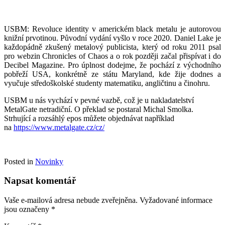
USBM: Revoluce identity v americkém black metalu je autorovou
knižní prvotinou. Původní vydání vyšlo v roce 2020. Daniel Lake je
každopádně zkušený metalový publicista, který od roku 2011 psal
pro webzin Chronicles of Chaos a o rok později začal přispívat i do
Decibel Magazine. Pro úplnost dodejme, že pochází z východního
pobřeží USA, konkrétně ze státu Maryland, kde žije dodnes a
vyučuje středoškolské studenty matematiku, angličtinu a činohru.
USBM u nás vychází v pevné vazbě, což je u nakladatelství
MetalGate netradiční. O překlad se postaral Michal Smolka.
Strhující a rozsáhlý epos můžete objednávat například
na
https://www.metalgate.cz/cz/
Posted in
Novinky
Napsat komentář
Vaše e-mailová adresa nebude zveřejněna.
Vyžadované informace
jsou označeny
*