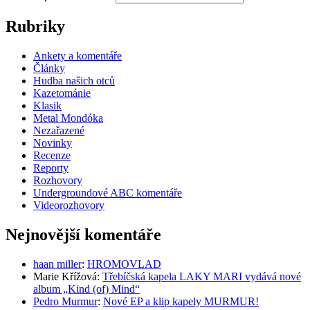
Rubriky
Ankety a komentáře
Články
Hudba našich otců
Kazetománie
Klasik
Metal Mondóka
Nezařazené
Novinky
Recenze
Reporty
Rozhovory
Undergroundové ABC komentáře
Videorozhovory
Nejnovější komentáře
haan miller
:
HROMOVLAD
Marie Křížová
:
Třebíčská kapela LAKY MARI vydává nové
album „Kind (of) Mind“
Pedro Murmur
:
Nové EP a klip kapely MURMUR!