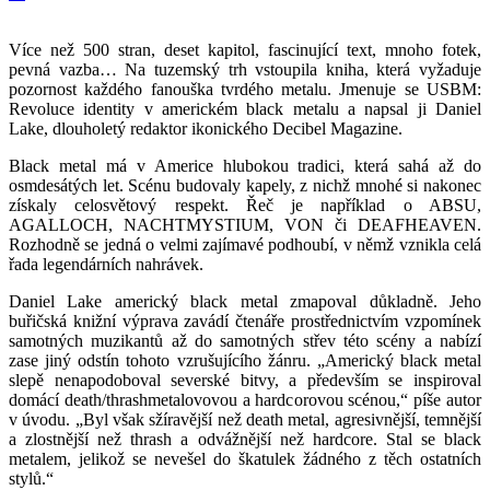
Více než 500 stran, deset kapitol, fascinující text, mnoho fotek,
pevná vazba… Na tuzemský trh vstoupila kniha, která vyžaduje
pozornost každého fanouška tvrdého metalu. Jmenuje se USBM:
Revoluce identity v americkém black metalu a napsal ji Daniel
Lake, dlouholetý redaktor ikonického Decibel Magazine.
Black metal má v Americe hlubokou tradici, která sahá až do
osmdesátých let. Scénu budovaly kapely, z nichž mnohé si nakonec
získaly celosvětový respekt. Řeč je například o ABSU,
AGALLOCH, NACHTMYSTIUM, VON či DEAFHEAVEN.
Rozhodně se jedná o velmi zajímavé podhoubí, v němž vznikla celá
řada legendárních nahrávek.
Daniel Lake americký black metal zmapoval důkladně. Jeho
buřičská knižní výprava zavádí čtenáře prostřednictvím vzpomínek
samotných muzikantů až do samotných střev této scény a nabízí
zase jiný odstín tohoto vzrušujícího žánru. „Americký black metal
slepě nenapodoboval severské bitvy, a především se inspiroval
domácí death/thrashmetalovovou a hardcorovou scénou,“ píše autor
v úvodu. „Byl však sžíravější než death metal, agresivnější, temnější
a zlostnější než thrash a odvážnější než hardcore. Stal se black
metalem, jelikož se nevešel do škatulek žádného z těch ostatních
stylů.“