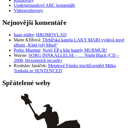
Rozhovory
Undergroundové ABC komentáře
Videorozhovory
Nejnovější komentáře
haan miller
:
HROMOVLAD
Marie Křížová
:
Třebíčská kapela LAKY MARI vydává nové
album „Kind (of) Mind“
Pedro Murmur
:
Nové EP a klip kapely MURMUR!
Wayne
:
SORG INNKALLELSE – … Night Black (CD –
2008, Hexenreich records)
Rostislav Janáček
:
Metalové Finsko truchlí:zemřel Miika
Tenkula ze SENTENCED
Spřátelené weby