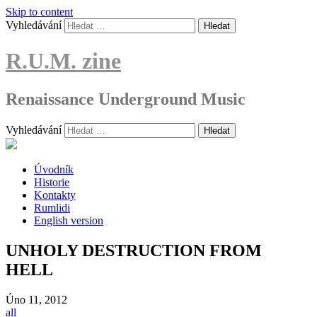
Skip to content
Vyhledávání
R.U.M. zine
Renaissance Underground Music
Vyhledávání
Úvodník
Historie
Kontakty
Rumlidi
English version
UNHOLY DESTRUCTION FROM
HELL
Úno
11, 2012
all