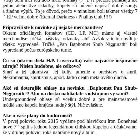
jednu alebo dve skladby, kapely sú nútené napísať dobré songy
a žiadnu výplň. To je dôvod, prečo v minulosti boli takmer všetky 7
´´ EP veľmi dobré (Eternal Darkness / Phallus Cult !!!!)
Pripravili ste k novinke aj nejaké merchandise?
Okrem oficiálnych formátov (CD, LP, MC) máme aj vlastné
merchandise: tričká, nášivky, odznaky, atď. Avšak v tejto chvíli je
všetko vypredané. Tričká „Pan Baphomet Shub Niggurath“ boli
vypredané počas európskeho turné.
Čo sú (okrem diela H.P. Lovecrafta) vaše najväčšie inšpiračné
zdroje? Nielen hudobne, ale celkovo?
Smrť a jej tajomstvá! Jej kulty, umenie a predstavy o smrti.
Nekromantia, spiritismus, apod. Jadro death metalového ducha.
Aké sú doterajšie ohlasy na novinku „Baphomet Pan Shub-
Niggurath“? Ako na dosku nahliadate s odstupom vy sami?
Undergroundové ohlasy sú vcelku dobré a pre mainstreamové
médiá sme kapela hrajúca nudný štýl. Nič zvláštne.
Aké ú vaše plány do budúcnosti?
V prvej polovici roku 2015 vydáme pod hlavičkou Iron Bonehead
nové 7´´ split s jednou legendárnou chilskou kapelou a očakávame,
že v druhej polovici roka nahráme nový album.