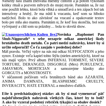
Niekedy naši známi znesvätia miestny cintorín a ja potom vykonám
krátky rituál a pozvem mŕtvych do mojej mysle. Pamätám sa, že raz
sme použili lebku, ktorá bola vlhká a smradľavá a ten zápach bol tak
intenzívny a hrubý, že ma nútil k vracaniu, keď som sa hlboko
nadýchol. Bolo to ako závislosť na vracaní a opakovanie textov
bolo pre mňa ako mantra. Pamätám si, že keď šou skončila, bol som
vyčerpaný a cítil som sa prázdny… bola to skvelá show.
Novinka „Baphomet Pan
Shub-Niggurath“ v sebe nezaprie odkaz americkej školy
brutálneho death metalu. Čo patrí medzi nahrávky, ktoré by si
určite odporučil? Čo ťa zaujalo v poslednej dobe?
Máš pravdu. Veľký vplyv na nás má odkaz SUFFOCATION a jeho
synov. Existuje veľa kapiel tohto štýlu (nielen amerických), ktoré na
nás majú vplyv. Prvý album INFERNAL TORMENT, SEVERE
TORTURE, DERANGED, DISGORGE (Mex) PURULENCE,
AMAYMON, MORTICIAN a samozrejme klasiky ako
GORGUTS a MONSTROSITY.
V súčasnosti počúvam veľa brutálnych bánd ako AZARATH,
ANIMA DAMNATA, BLASPHEMIC CRUELTY,
INVERACITY, HATE ETERNAL a množstvo ďalších.
Ešte k predchádzajúcej otázke: ak by si mal vymenovať päť
najobľúbenejších nahrávok všetkých čias, ktoré by to boli?
A ako by vyzeral podobný rebríček týkajúci sa obalov dosiek?