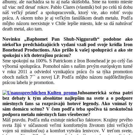
albumy, ale nachádza sa tu aj naša skúšobňa. Sme na tomto mieste
už viac než desať rokov. Pablo Clares (vlastník) bol po celú tú dobu
náš veľký priateľ a spolupracovník, ktorý vie, ako robiť svoju
prácu. A okrem toho je aj veľkým fanúšikom death metalu. Podľa
môjho názoru neexistuje v Chile lepšie miesto, kde sa dá nahrávať
death metal, ako tam.
Novinku „Baphomet Pan Shub-Niggurath“ podobne ako
niekoľko predchádzajúcich vydaní vzali pod svoje krídla Iron
Bonehead Productions. Ako prišlo k vašej spolupráci a ako ste
spokojní s ich doterajšou prácou?
Sme spokojní na 100%. S Patrickom z Iron Bonehead je po celý čas
výborná spolupráca. Pomohol nám s našim prvým európskym turné
v roku 2011 a odviedol vynikajúcu prácu čo sa týka promotion
oboch našich 7´´ a novej LP. Podľa môjho názoru najdôležitejšou
prácou labelu je promotion.
Juhoamerická scéna patrí
bez debaty k tým absolútne najlepším na svete a o podpore
miestnych fans sa rozprávajú hotové legendy. Ako vnímaš ty
sám domácu scénu? V čom podľa teba spočíva tá neskutočná
podpora metalu miestnych fans všeobecne?
Máš pravdu. Podľa mňa existuje niekoľko faktorov. Krajiny prvého
sveta žijú v súčasnosti veľmi komfortným životom (dni veľkých
vojen sú minulosťou) a komfort vytvára lenivcov. V treťom svete,