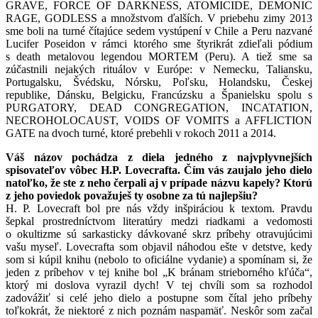
GRAVE, FORCE OF DARKNESS, ATOMICIDE, DEMONIC
RAGE, GODLESS a množstvom ďalších. V priebehu zimy 2013
sme boli na turné čítajúce sedem vystúpení v Chile a Peru nazvané
Lucifer Poseidon v rámci ktorého sme štyrikrát zdieľali pódium
s death metalovou legendou MORTEM (Peru). A tiež sme sa
zúčastnili nejakých rituálov v Európe: v Nemecku, Taliansku,
Portugalsku, Švédsku, Nórsku, Poľsku, Holandsku, Českej
republike, Dánsku, Belgicku, Francúzsku a Španielsku spolu s
PURGATORY, DEAD CONGREGATION, INCATATION,
NECROHOLOCAUST, VOIDS OF VOMITS a AFFLICTION
GATE na dvoch turné, ktoré prebehli v rokoch 2011 a 2014.
Váš názov pochádza z diela jedného z najvplyvnejších
spisovateľov vôbec H.P. Lovecrafta. Čím vás zaujalo jeho dielo
natoľko, že ste z neho čerpali aj v prípade názvu kapely? Ktorú
z jeho poviedok považuješ ty osobne za tú najlepšiu?
H. P. Lovecraft bol pre nás vždy inšpiráciou k textom. Pravdu
šepkal prostredníctvom literatúry medzi riadkami a vedomosti
o okultizme sú sarkasticky dávkované skrz príbehy otravujúcimi
vašu myseľ. Lovecrafta som objavil náhodou ešte v detstve, kedy
som si kúpil knihu (nebolo to oficiálne vydanie) a spomínam si, že
jeden z príbehov v tej knihe bol „K bránam strieborného kľúča“,
ktorý mi doslova vyrazil dych! V tej chvíli som sa rozhodol
zadovážiť si celé jeho dielo a postupne som čítal jeho príbehy
toľkokrát, že niektoré z nich poznám naspamäť. Neskôr som začal