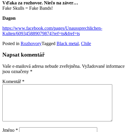
Vďaka za rozhovor. Niečo na záver…
Fake Skulls = Fake Bands!
Dagon
https://www.facebook.com/pages/Unaussprechlichen-
Kulten/609345889079874?ref=ts&fref=ts
Posted in
Rozhovory
Tagged
Black metal
,
Chile
Napsat komentář
Vaše e-mailová adresa nebude zveřejněna.
Vyžadované informace
jsou označeny
*
Komentář
*
Jméno
*