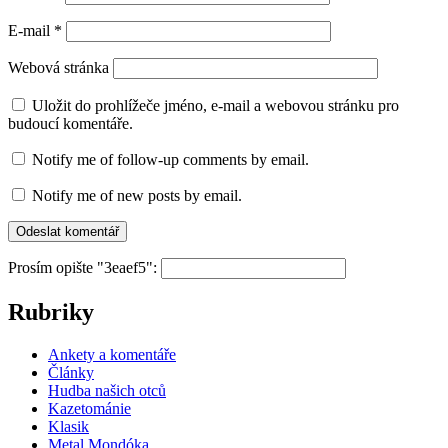
E-mail
*
Webová stránka
Uložit do prohlížeče jméno, e-mail a webovou stránku pro
budoucí komentáře.
Notify me of follow-up comments by email.
Notify me of new posts by email.
Prosím opište "3eaef5":
Rubriky
Ankety a komentáře
Články
Hudba našich otců
Kazetománie
Klasik
Metal Mondóka