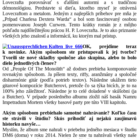
Lovecrafta porovnávať s ďalšími autormi a s tradičnou
démonológiou. Predstavte si dieťa, ktorého myseľ je otrávená
Lovecraftom a metalom. Jedným z najlepších príbehov pre mňa je
„Prípad Charlesa Dextera Warda“ a bol som fascinovaný osobou
pomenovanou Joseph Curwen. Tento krátky román je z môjho
pohľadu najdôležitejšou prácou H. P. Lovecrafta. Je to ako priznanie
všetkých jeho znalostí a informácií, ku ktorým mal prístup.
OK, prejdime teraz
k novinke. Akým spôsobom ste pristupovali k jej tvorbe?
Tvorili ste nové skladby spoločne ako skupina, alebo to bolo
dielo jednotlivých členov?
Od „People Of The Monolith“ až dodnes prebieha komponovanie
rovnakým spôsobom. Ja píšem texty, riffy, aranžmány a spoločné
disharmónie gitár (podľa potrieb textov). Následne ukážem tieto
gitarové kompozície Butcherovi, pretože čo sa týka bicích, je to na
100% jeho záležitosť. Následne je to celé doladené v skúšobni (ja
a Butcher). V prípade posledného albumu zložil náš basák Namru
Impetradum Mortem všetky basové party pre túto VIII kapitolu.
Akým spôsobom prebiehalo samotné nahrávanie? Koľko času
ste strávili v štúdiu? Skús prihodiť aj nejakú zaujímavú
historku navyše…
Myslím, že album sme nahrali v priebehu jedného mesiaca v študiu
DM6 (doma) v roku 2014. Nielen že sme tu nahrávali všetky naše