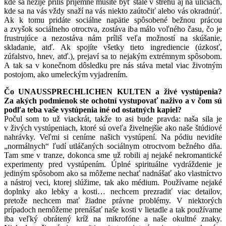
kde sa nežije príliš príjemne musíte byť stále v strehu aj na uliciach,
kde sa na vás vždy snaží na vás niekto zaútočiť alebo vás okradnúť.
Ak k tomu pridáte sociálne napätie spôsobené bežnou prácou
a zvyšok sociálneho otroctva, zostáva iba málo voľného času, čo je
frustrujúce a nezostáva nám príliš veľa možností na skúšanie,
skladanie, atď. Ak spojíte všetky tieto ingrediencie (úzkosť,
zúfalstvo, hnev, atď.), prejaví sa to nejakým extrémnym spôsobom.
A tak sa v konečnom dôsledku pre nás stáva metal viac životným
postojom, ako umeleckým vyjadrením.
Čo UNAUSSPRECHLICHEN KULTEN a živé vystúpenia?
Za akých podmienok ste ochotní vystupovať naživo a v čom sú
podľa teba vaše vystúpenia iné od ostatných kapiel?
Počul som to už viackrát, takže to asi bude pravda: naša sila je
v živých vystúpeniach, ktoré sú oveľa živelnejšie ako naše štúdiové
nahrávky. Veľmi si ceníme našich vystúpení. Na pódiu nevidíte
„normálnych“ ľudí utláčaných sociálnym otroctvom bežného dňa.
Tam sme v tranze, dokonca sme už robili aj nejaké nekromantické
experimenty pred vystúpením. Úplné spirituálne vydráždenie je
jediným spôsobom ako sa môžeme nechať nadnášať ako vlastníctvo
a nástroj veci, ktorej slúžime, tak ako médium. Používame nejaké
doplnky ako lebky a kosti… nechcem prezradiť viac detailov,
pretože nechcem mať žiadne právne problémy. V niektorých
prípadoch nemôžeme prenášať naše kosti v lietadle a tak používame
iba veľký obrátený kríž na mikrofóne a naše okultné znaky.