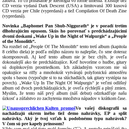
zábava. To čo prinášame je ideológia vo forme umenia. Existuje tiež
CD verzia vydaná Dark Descent (USA) a limitovaná 300 kusová
CD verzia pre Chile (vypredaná) a tiež Compilation Of Death Zine
(vypredaná).
Novinka „Baphomet Pan Shub-Niggurath“ je v poradí tretím
dlhohrajúcim opusom. Skús ho porovnať s predchádzajúcimi
dvomi doskami „Wake Up in the Night of Walpurgis“ a „People
of the Monolith“.
Na rozdiel od „People Of The Monolith“ tento tretí album (kapitola
8 celého diela) je podľa môjho názoru to najlepšie, čo sme doteraz
skomponovali. Aj keď tento album nie je bez chýb, je oveľa
dokonalejší ako tie predchádzajúce. Keď hovoríme o hudbe, gitary
sú doplnkovým prostriedkom. Ich základným vzorcom nie sú
opakujúce sa riffy a mnohokrát vytvárajú polyfonickú atmosféru
spolu s basou (vypočujte si to na slúchadlách, tak gitary vystúpia na
povrch). „Wake Up In The Night Of Walpurgis“ je veľmi odlišný
album od dvoch predchádzajúcich, je oveľa rýchlejší a plný zmien.
Myslím, že tento náš prvý album (náš debut) odzrkadľuje našu
úzkosť a zúfalstvo zo zachytenia množstva nápadov v krátkom čase.
Vo vašej diskografii sa
nachádzajú okrem iného tiež demo nahrávky, EP a split
nahrávky. Aký je tvoj vzťah k podobnému typu nahrávok?
V čom sú pre kapely prínosom?
Vždy som mal rád tieto malé formáty (7´´). A pretože prinášajú iba