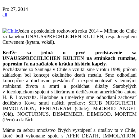
Pro
27, 2014
all
Jeden z posledních rozhovorů roku 2014 – Míříme do Chile
za kapelou UNAUSSPRECHLICHEN KULTEN, resp. Josephem
Curwenem (kytara, vokál).
Keďže sa jedná o prvé predstavenie sa
UNAUSSPRECHLICHEN KULTEN na stránkach rumzine,
poprosím ťa na začiatok o krátku históriu kapely.
Pochádzame zo Santiaga v Chile a vznikli sme v roku 1999, pričom
základom bol koncept okultného death metalu. Sme odhodlaní
koncepčne a duchovne preskúmať a experimentovať s temnými
stránkami života a smrti a poslúchať diktáty Starobylých
v ideologickom spojení s literárnym dedičstvom amerického autora
H. P. Lovecrafta. Hudobne a umelecky sme odhodlaní zachovať
dedičstvo Kovu smrti našich predkov: SHUB NIGGURATH,
IMMOLATION, PENTAGRAM (Chile), MoORBID ANGEL
(Old), NOCTURNUS, DISMEMBER, DEMIGOD, MORTEM
(Peru) a ďalších.
Máme za sebou množstvo živých vystúpení a rituálov tu v Chile,
ktoré boli vykonané spolu s AFER DEATH, IMMOLATION,