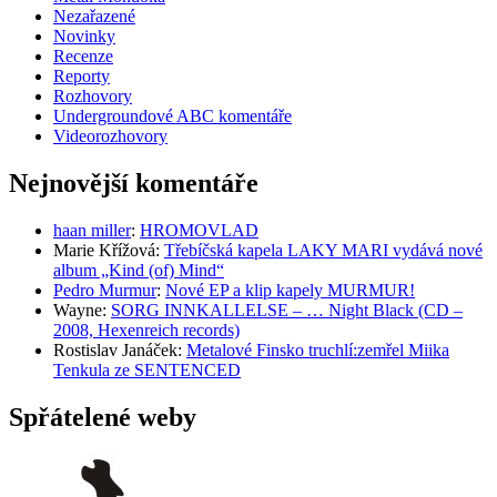
Nezařazené
Novinky
Recenze
Reporty
Rozhovory
Undergroundové ABC komentáře
Videorozhovory
Nejnovější komentáře
haan miller
:
HROMOVLAD
Marie Křížová
:
Třebíčská kapela LAKY MARI vydává nové
album „Kind (of) Mind“
Pedro Murmur
:
Nové EP a klip kapely MURMUR!
Wayne
:
SORG INNKALLELSE – … Night Black (CD –
2008, Hexenreich records)
Rostislav Janáček
:
Metalové Finsko truchlí:zemřel Miika
Tenkula ze SENTENCED
Spřátelené weby