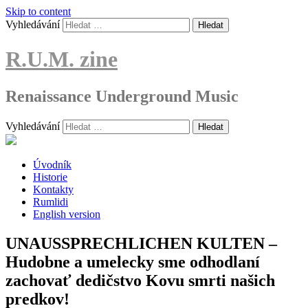
Skip to content
Vyhledávání
R.U.M. zine
Renaissance Underground Music
Vyhledávání
Úvodník
Historie
Kontakty
Rumlidi
English version
UNAUSSPRECHLICHEN KULTEN –
Hudobne a umelecky sme odhodlaní
zachovať dedičstvo Kovu smrti našich
predkov!