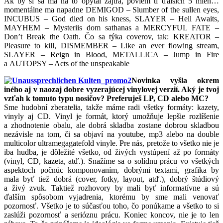
Ak by si sa ma na to opýtal zajtra, poviem ti ďalších 5 mien…
momentálne ma napadne DEMIGOD – Slumber of the sullen eyes,
INCUBUS – God died on his kness, SLAYER – Hell Awaits,
MAYHEM – Mysteriis dom sathanas a MERCYFUL FATE –
Don’t Break the Oath. Čo sa týka coverov, tak: KREATOR –
Pleasure to kill, DISMEMBER – Like an ever flowing stream,
SLAYER – Reign in Blood, METALLICA – Jump in Fire
a AUTOPSY – Acts of the unspeakable
Novinka vyšla okrem
iného aj v naozaj dobre vyzerajúcej vinylovej verzií. Aký je tvoj
vzťah k tomuto typu nosičov? Preferuješ LP, CD alebo MC?
Sme hudobní zberatelia, takže máme radi všetky formáty: kazety,
vinyly aj CD. Vinyl je formát, ktorý umožňuje lepšie rozlíšenie
a zhodnotenie obalu, ale dobrá skladba zostane dobrou skladbou
nezávisle na tom, či sa objaví na youtube, mp3 alebo na double
multicolor ultramegagatefold vinyle. Pre nás, pretože to všetko nie je
iba hudba, je dôležité všetko, od živých vystúpení až po formáty
(vinyl, CD, kazeta, atď.). Snažíme sa o solídnu prácu vo všetkých
aspektoch počnúc komponovaním, dobrými textami, grafika by
mala byť tiež dobrá (cover, fotky, layout, atď.), dobrý štúdiový
a živý zvuk. Taktiež rozhovory by mali byť informatívne a sú
ďalším spôsobom vyjadrenia, ktorému by sme mali venovať
pozornosť. Všetko je to súčasťou toho, čo ponúkame a všetko to si
zaslúži pozornosť a serióznu prácu. Koniec koncov, nie je to len