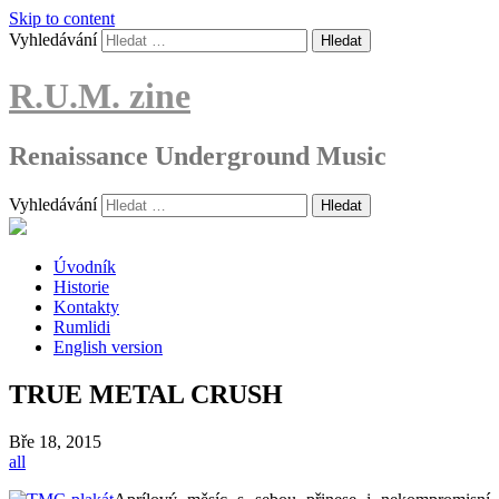
Skip to content
Vyhledávání
R.U.M. zine
Renaissance Underground Music
Vyhledávání
Úvodník
Historie
Kontakty
Rumlidi
English version
TRUE METAL CRUSH
Bře
18, 2015
all