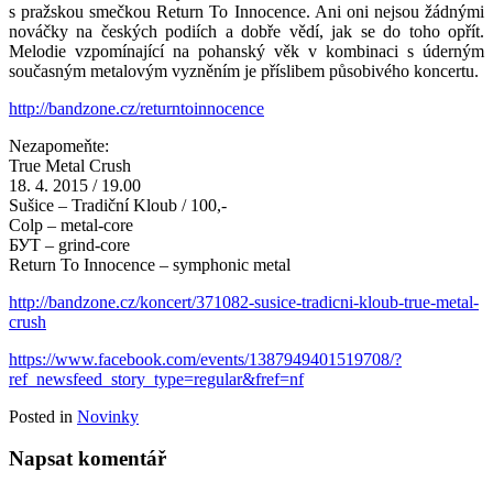
s pražskou smečkou Return To Innocence. Ani oni nejsou žádnými
nováčky na českých podiích a dobře vědí, jak se do toho opřít.
Melodie vzpomínající na pohanský věk v kombinaci s úderným
současným metalovým vyzněním je příslibem působivého koncertu.
http://bandzone.cz/returntoinnocence
Nezapomeňte:
True Metal Crush
18. 4. 2015 / 19.00
Sušice – Tradiční Kloub / 100,-
Colp – metal-core
БУТ – grind-core
Return To Innocence – symphonic metal
http://bandzone.cz/koncert/371082-susice-tradicni-kloub-true-metal-
crush
https://www.facebook.com/events/1387949401519708/?
ref_newsfeed_story_type=regular&fref=nf
Posted in
Novinky
Napsat komentář