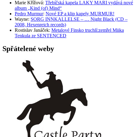
Marie Křížová
:
Třebíčská kapela LAKY MARI vydává nové
album „Kind (of) Mind“
Pedro Murmur
:
Nové EP a klip kapely MURMUR!
Wayne
:
SORG INNKALLELSE – … Night Black (CD –
2008, Hexenreich records)
Rostislav Janáček
:
Metalové Finsko truchlí:zemřel Miika
Tenkula ze SENTENCED
Spřátelené weby