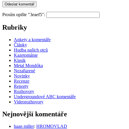
Prosím opište "3eaef5":
Rubriky
Ankety a komentáře
Články
Hudba našich otců
Kazetománie
Klasik
Metal Mondóka
Nezařazené
Novinky
Recenze
Reporty
Rozhovory
Undergroundové ABC komentáře
Videorozhovory
Nejnovější komentáře
haan miller
:
HROMOVLAD