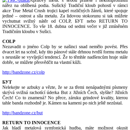
Aprílový měsíc s sebou přinese i nekompromisní
nářez na oblíbená podia. Sušický Tradiční kloub pohostí v rámci
akce True Metal Crush trojici kapel rozličných žánrů, které spojuje
jediné – ostrost a síla metalu. Za lidovou stokorunu si tak můžete
vychutnat svižný nátěr od COLP, БУТ nebo RETURN TO
INNOCENCE. To vše 18. dubna od sedmi večer v již zmíněném
Tradičním kloubu v Sušici.
COLP
Nezavadit o jméno Colp by se našinci snad nemělo povést. Přes
dvacet let na scéně, kdy tito pánové stále drhnou tvrdší formu metalu
s neustále se vyvíjející tendencí. Že to těmhle nadšencům hraje stále
dobře, se můžete přesvědčit na vlastní kůži.
http://bandzone.cz/colp
БУТ
Nelekejte se azbuky a vězte, že se za třemi nenápadnými písmeny
skrývá svižná rachotící úderka But z Jižních Čech, slyšíte? Jižních
Čech! Co to znamená? No přece, záruku grindové kvality, kterou
tahle banda rozhodně je. Kámen na kameni po nich ještě nezůstal.
http://bandzone.cz/but
RETURN TO INNOCENCE
Jak hladí metalová symfonická hudba, máte možnost okusit