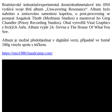
Bratislavské industrial/experimental doom/deathmetalové trio 0N0
vydává svoje třetí album „Unwavering Resonance“. Album bylo
nahráno a zmixováno samotnou kapelou, o post-processing se
postaral Angakok Thoth (Mydriasis Studios) a mastroval ho Greg
Chandler (Priory Recording Studios). Obal vytvořili Viral Graphics
z řeckých Atén. Album vyjde 24. června u The House Of What You
See.
Album je možné předobjednat v digitální verzi, případně ve formě
180g vinylu spolu s tričkem.
https://ono1980.bandcamp.com/