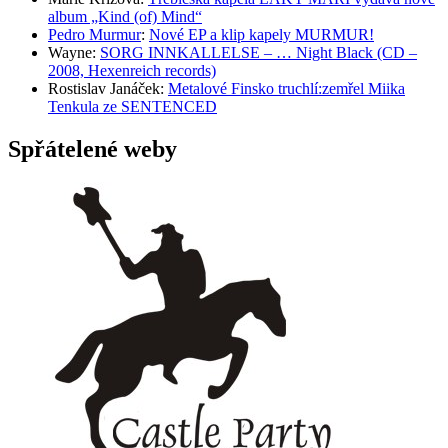
album „Kind (of) Mind“
Pedro Murmur
:
Nové EP a klip kapely MURMUR!
Wayne
:
SORG INNKALLELSE – … Night Black (CD –
2008, Hexenreich records)
Rostislav Janáček
:
Metalové Finsko truchlí:zemřel Miika
Tenkula ze SENTENCED
Spřátelené weby