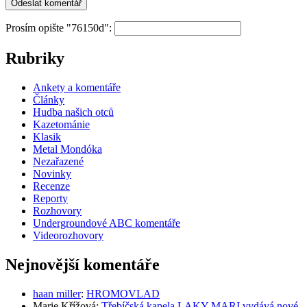
Prosím opište "76150d":
Rubriky
Ankety a komentáře
Články
Hudba našich otců
Kazetománie
Klasik
Metal Mondóka
Nezařazené
Novinky
Recenze
Reporty
Rozhovory
Undergroundové ABC komentáře
Videorozhovory
Nejnovější komentáře
haan miller
:
HROMOVLAD
Marie Křížová
:
Třebíčská kapela LAKY MARI vydává nové