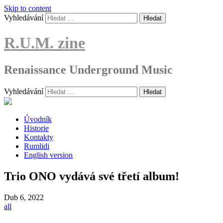
Skip to content
Vyhledávání
R.U.M. zine
Renaissance Underground Music
Vyhledávání
Úvodník
Historie
Kontakty
Rumlidi
English version
Trio ONO vydává své třetí album!
Dub
6, 2022
all