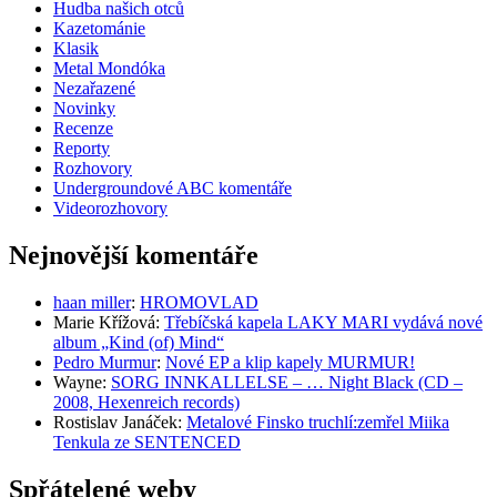
Hudba našich otců
Kazetománie
Klasik
Metal Mondóka
Nezařazené
Novinky
Recenze
Reporty
Rozhovory
Undergroundové ABC komentáře
Videorozhovory
Nejnovější komentáře
haan miller
:
HROMOVLAD
Marie Křížová
:
Třebíčská kapela LAKY MARI vydává nové
album „Kind (of) Mind“
Pedro Murmur
:
Nové EP a klip kapely MURMUR!
Wayne
:
SORG INNKALLELSE – … Night Black (CD –
2008, Hexenreich records)
Rostislav Janáček
:
Metalové Finsko truchlí:zemřel Miika
Tenkula ze SENTENCED
Spřátelené weby