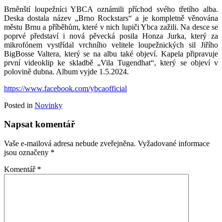
Brněnští loupežníci YBCA oznámili příchod svého třetího alba.
Deska dostala název „Brno Rockstars“ a je kompletně věnována
městu Brnu a příběhům, které v nich lupiči Ybca zažili. Na desce se
poprvé představí i nová pěvecká posila Honza Jurka, který za
mikrofónem vystřídal vrchního velitele loupežnických sil Jiřího
BigBosse Valtera, který se na albu také objeví. Kapela připravuje
první videoklip ke skladbě „Vila Tugendhat“, který se objeví v
polovině dubna. Album vyjde 1.5.2024.
https://www.facebook.com/ybcaofficial
Posted in
Novinky
Napsat komentář
Vaše e-mailová adresa nebude zveřejněna.
Vyžadované informace
jsou označeny
*
Komentář
*