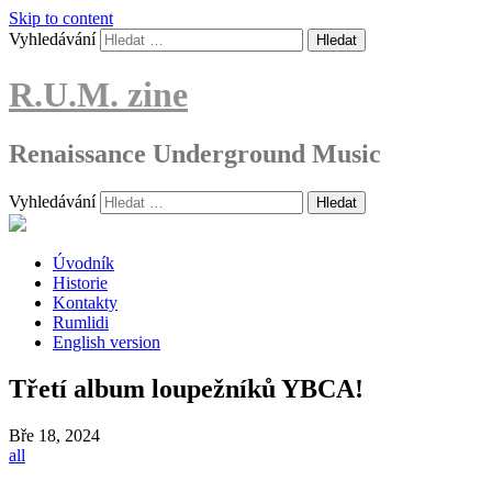
Skip to content
Vyhledávání
R.U.M. zine
Renaissance Underground Music
Vyhledávání
Úvodník
Historie
Kontakty
Rumlidi
English version
Třetí album loupežníků YBCA!
Bře
18, 2024
all