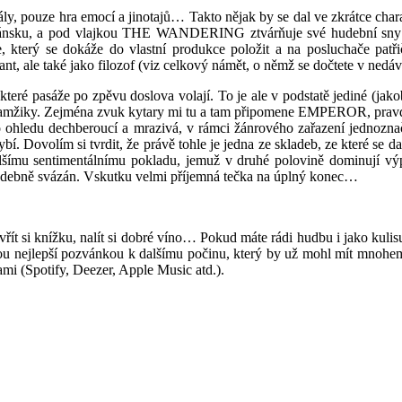
okály, pouze hra emocí a jinotajů… Takto nějak by se dal ve zkrátce
ánsku, a pod vlajkou THE WANDERING ztvárňuje své hudební sny a f
e, který se dokáže do vlastní produkce položit a na posluchače pat
ant, ale také jako filozof (viz celkový námět, o němž se dočtete v ned
které pasáže po zpěvu doslova volají. To je ale v podstatě jediné (jak
okamžiky. Zejména zvuk kytary mi tu a tam připomene EMPEROR, prav
ohledu dechberoucí a mrazivá, v rámci žánrového zařazení jednoznač
bí. Dovolím si tvrdit, že právě tohle je jedna ze skladeb, ze které se d
alšímu sentimentálnímu pokladu, jemuž v druhé polovině dominují vý
bně svázán. Vskutku velmi příjemná tečka na úplný konec…
řít si knížku, nalít si dobré víno… Pokud máte rádi hudbu i jako kuli
ou nejlepší pozvánkou k dalšímu počinu, který by už mohl mít mnohem
ami (Spotify, Deezer, Apple Music atd.).