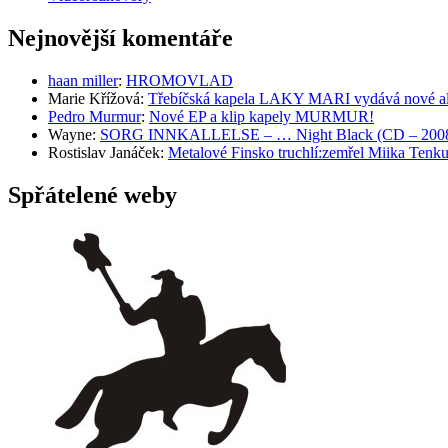
Nejnovější komentáře
haan miller
:
HROMOVLAD
Marie Křížová
:
Třebíčská kapela LAKY MARI vydává nové al
Pedro Murmur
:
Nové EP a klip kapely MURMUR!
Wayne
:
SORG INNKALLELSE – … Night Black (CD – 2008, 
Rostislav Janáček
:
Metalové Finsko truchlí:zemřel Miika T
Spřátelené weby