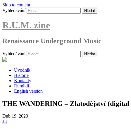
Skip to content
Vyhledávání
R.U.M. zine
Renaissance Underground Music
Vyhledávání
Úvodník
Historie
Kontakty
Rumlidi
English version
THE WANDERING – Zlatodějství (digital 
Dub
19, 2020
all