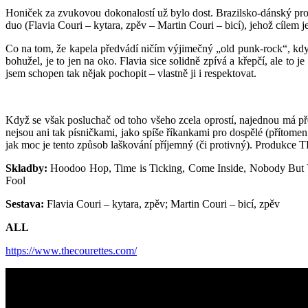
Honiček za zvukovou dokonalostí už bylo dost. Brazilsko-dánský proj
duo (Flavia Couri – kytara, zpěv – Martin Couri – bicí), jehož cílem j
Co na tom, že kapela předvádí ničím výjimečný „old punk-rock“, když
bohužel, je to jen na oko. Flavia sice solidně zpívá a křepčí, ale to
jsem schopen tak nějak pochopit – vlastně ji i respektovat.
Když se však posluchač od toho všeho zcela oprostí, najednou má p
nejsou ani tak písničkami, jako spíše říkankami pro dospělé (přítome
jak moc je tento způsob laškování příjemný (či protivný). Produk
Skladby:
Hoodoo Hop, Time is Ticking, Come Inside, Nobody But 
Fool
Sestava:
Flavia Couri – kytara, zpěv; Martin Couri – bicí, zpěv
ALL
https://www.thecourettes.com/