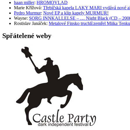
haan miller
:
HROMOVLAD
Marie Křížová
:
Třebíčská kapela LAKY MARI vydává nové al
Pedro Murmur
:
Nové EP a klip kapely MURMUR!
Wayne
:
SORG INNKALLELSE – … Night Black (CD – 2008, 
Rostislav Janáček
:
Metalové Finsko truchlí:zemřel Miika T
Spřátelené weby