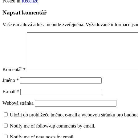
Posted in
Recenze
Napsat komentář
Vaše e-mailová adresa nebude zveřejněna.
Vyžadované informace js
Komentář
*
Jméno
*
E-mail
*
Webová stránka
Uložit do prohlížeče jméno, e-mail a webovou stránku pro budou
Notify me of follow-up comments by email.
Notify me of new posts by email.