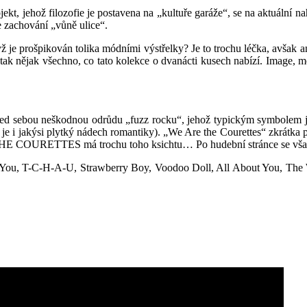
ekt, jehož filozofie je postavena na „kultuře garáže“, se na aktuální 
e zachování „vůně ulice“.
 je prošpikován tolika módními výstřelky? Je to trochu léčka, avšak a
 je tak nějak všechno, co tato kolekce o dvanácti kusech nabízí. Image
řed sebou neškodnou odrůdu „fuzz rocku“, jehož typickým symbolem je 
n je i jakýsi plytký nádech romantiky). „We Are the Courettes“ zkrátka
ce THE COURETTES má trochu toho ksichtu… Po hudební stránce se vša
You, T-C-H-A-U, Strawberry Boy, Voodoo Doll, All About You, The