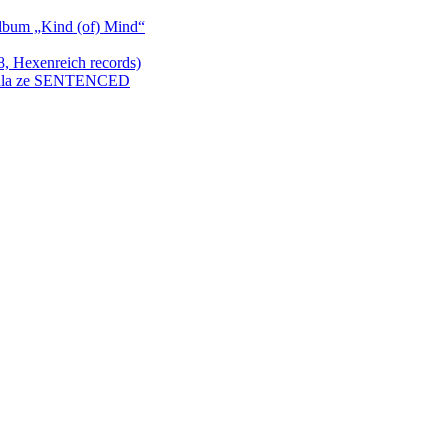
bum „Kind (of) Mind“
Hexenreich records)
enkula ze SENTENCED