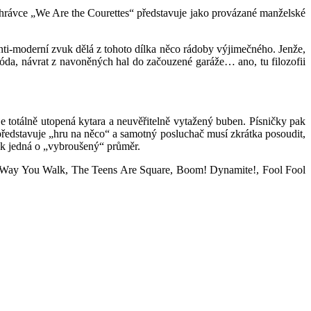
nahrávce „We Are the Courettes“ představuje jako provázané manželské
nti-moderní zvuk dělá z tohoto dílka něco rádoby výjimečného. Jenže,
, móda, návrat z navoněných hal do začouzené garáže… ano, tu filozofii
totálně utopená kytara a neuvěřitelně vytažený buben. Písničky pak
 představuje „hru na něco“ a samotný posluchač musí zkrátka posoudit,
k jedná o „vybroušený“ průměr.
 Way You Walk, The Teens Are Square, Boom! Dynamite!, Fool Fool