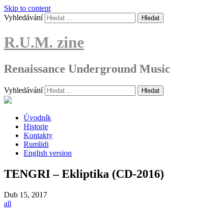
Skip to content
Vyhledávání
R.U.M. zine
Renaissance Underground Music
Vyhledávání
Úvodník
Historie
Kontakty
Rumlidi
English version
TENGRI – Ekliptika (CD-2016)
Dub
15, 2017
all