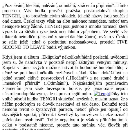
„Poznávání, hledání, nalézání, odmítání, ztrácení a přijímání“. Tímto
procesem Vás hodlá provést pražská post-metalová skupina
TENGRI, a to prostřednictvím skladeb, jejichž názvy jsou součástí
oné citace. České texty však na albu nakonec nenajdete, neboť tam
nenajdete texty žádné. TENGRI jsou jednou z mnoha formací, která
vyrazila za štěstím ryze instrumentálním způsobem. Ve světě věc
nikterak netradiční (alespoň v rámci daného žánru), ovšem v Česku
se stále ještě jedná o pochutinu nedostatkovou, prostřelí FIVE
SECOND TO LEAVE budiž výjimkou.
Když jsem si album „Ekliptika“ několikrát řádně poslechl, uvědomil
jsem si, že nahrávka v podstatě netrpí žádnými velkými mínusy.
Kapela v rámci svých možnosti stvořila hodnotné hudební dílo, v
němž se pojí hned několik rozličných nálad. Kluci dokáží být na
jedné straně citlivě post-rockoví („Hledání“) a na straně druhé i
„metalově přidrzlí“ („Odmítání“). Nejzásadnějším poznávacím
znamením jsou však bezesporu housle, jež paradoxně nejsou
nástrojem doplňkovým, ale naprosto legitimním.
Díky této
volbě působí hudba TENGRI skutečně nevšedně, musím uznat, že s
něčím podobným se člověk nesetkává až tak často. Bohužel totéž
nemohu tvrdit o kytarových partech, neboť přece jen opisují od
slavnějších spolků, přičemž i ševelivý kytarový zvuk nelze označit
„přelepkou osobitosti“. Tohle negativum je však s přihlédnutím k
celku v podstatně nicotné, protože tuto stránku věci člověk při