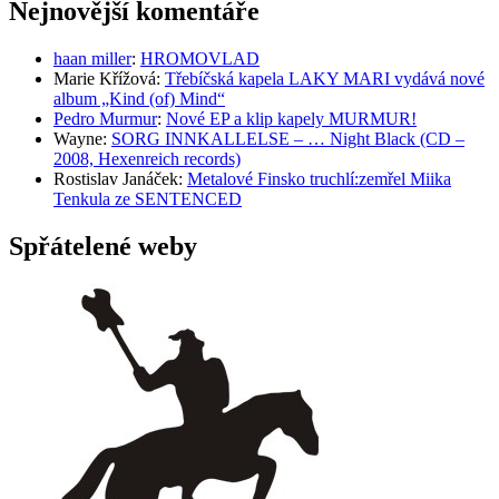
Nejnovější komentáře
haan miller
:
HROMOVLAD
Marie Křížová
:
Třebíčská kapela LAKY MARI vydává nové
album „Kind (of) Mind“
Pedro Murmur
:
Nové EP a klip kapely MURMUR!
Wayne
:
SORG INNKALLELSE – … Night Black (CD –
2008, Hexenreich records)
Rostislav Janáček
:
Metalové Finsko truchlí:zemřel Miika
Tenkula ze SENTENCED
Spřátelené weby