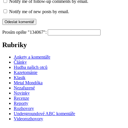
Notify me of follow-up comments by email.
Notify me of new posts by email.
Prosím opište "134067":
Rubriky
Ankety a komentáře
Články
Hudba našich otců
Kazetománie
Klasik
Metal Mondóka
Nezařazené
Novinky
Recenze
Reporty
Rozhovory
Undergroundové ABC komentáře
Videorozhovory