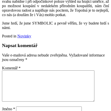
svahu nabídne i při odpočinkové poloze výhled na hrající umělce, až
po možnost koupání v nedalekém přírodním koupališti, nám činí
opravdovou radost a naplňuje nás pocitem, že Topolná je to nejlepší,
co nás (a doufám že i Vás) mohlo potkat.
Jsme hrdí, že jsme SYMBOLIC a pevně věřím, že vy budete hrdí s
námi.
Posted in
Novinky
Napsat komentář
Vaše e-mailová adresa nebude zveřejněna.
Vyžadované informace
jsou označeny
*
Komentář
*
Jméno
*