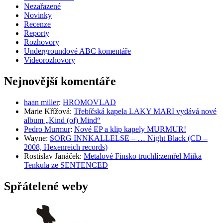
Nezařazené
Novinky
Recenze
Reporty
Rozhovory
Undergroundové ABC komentáře
Videorozhovory
Nejnovější komentáře
haan miller
:
HROMOVLAD
Marie Křížová
:
Třebíčská kapela LAKY MARI vydává nové
album „Kind (of) Mind“
Pedro Murmur
:
Nové EP a klip kapely MURMUR!
Wayne
:
SORG INNKALLELSE – … Night Black (CD –
2008, Hexenreich records)
Rostislav Janáček
:
Metalové Finsko truchlí:zemřel Miika
Tenkula ze SENTENCED
Spřátelené weby