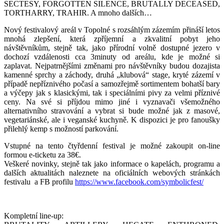
SECTESY, FORGOTTEN SILENCE, BRUTALLY DECEASED,
TORTHARRY, TRAHIR. A mnoho dalších…
Nový festivalový areál v Topolné s rozsáhlým zázemím přináší letos
mnohá zlepšení, která zpříjemní a zkvalitní pobyt jeho
návštěvníkům, stejně tak, jako přírodní volně dostupné jezero v
dochozí vzdálenosti cca 3minuty od areálu, kde je možné si
zaplavat. Nejpatrnějšími změnami pro návštěvníky budou dozajista
kamenné sprchy a záchody, druhá „klubová“ stage, kryté zázemí v
případě nepříznivého počasí a samozřejmě sortimentem bohatší bary
a výčepy jak s klasickými, tak i speciálními pivy za velmi příznivé
ceny. Na své si příjdou mimo jiné i vyznavači všemožného
alternativního stravování a vybrat si bude možné jak z masové,
vegetariánské, ale i veganské kuchyně. K dispozici je pro fanoušky
přilehlý kemp s možností parkování.
Vstupné na tento čtyřdenní festival je možné zakoupit on-line
formou e-ticketu za 38€.
Veškeré novinky, stejně tak jako informace o kapelách, programu a
dalších aktualitách naleznete na oficiálních webových stránkách
festivalu a FB profilu
https://www.facebook.com/symbolicfest/
Kompletní line-up: