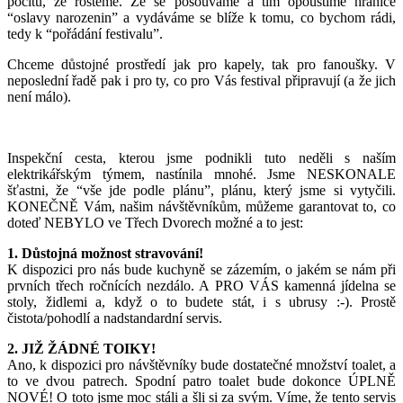
pocitu, že rosteme. Že se posouváme a tím opouštíme hranice
“oslavy narozenin” a vydáváme se blíže k tomu, co bychom rádi,
tedy k “pořádání festivalu”.
Chceme důstojné prostředí jak pro kapely, tak pro fanoušky. V
neposlední řadě pak i pro ty, co pro Vás festival připravují (a že jich
není málo).
Inspekční cesta, kterou jsme podnikli tuto neděli s naším
elektrikářským týmem, nastínila mnohé. Jsme NESKONALE
šťastni, že “vše jde podle plánu”, plánu, který jsme si vytyčili.
KONEČNĚ Vám, našim návštěvníkům, můžeme garantovat to, co
doteď NEBYLO ve Třech Dvorech možné a to jest:
1. Důstojná možnost stravování!
K dispozici pro nás bude kuchyně se zázemím, o jakém se nám při
prvních třech ročnících nezdálo. A PRO VÁS kamenná jídelna se
stoly, židlemi a, když o to budete stát, i s ubrusy :-). Prostě
čistota/pohodlí a nadstandardní servis.
2. JIŽ ŽÁDNÉ TOIKY!
Ano, k dispozici pro návštěvníky bude dostatečné množství toalet, a
to ve dvou patrech. Spodní patro toalet bude dokonce ÚPLNĚ
NOVÉ! O toto jsme moc stáli a šli si za svým. Víme, že tento servis