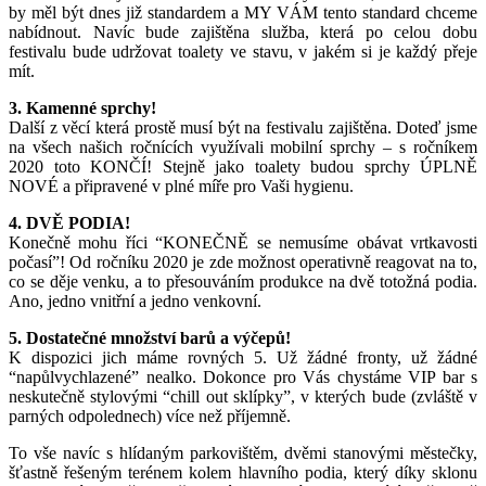
by měl být dnes již standardem a MY VÁM tento standard chceme
nabídnout. Navíc bude zajištěna služba, která po celou dobu
festivalu bude udržovat toalety ve stavu, v jakém si je každý přeje
mít.
3. Kamenné sprchy!
Další z věcí která prostě musí být na festivalu zajištěna. Doteď jsme
na všech našich ročnících využívali mobilní sprchy – s ročníkem
2020 toto KONČÍ! Stejně jako toalety budou sprchy ÚPLNĚ
NOVÉ a připravené v plné míře pro Vaši hygienu.
4. DVĚ PODIA!
Konečně mohu říci “KONEČNĚ se nemusíme obávat vrtkavosti
počasí”! Od ročníku 2020 je zde možnost operativně reagovat na to,
co se děje venku, a to přesouváním produkce na dvě totožná podia.
Ano, jedno vnitřní a jedno venkovní.
5. Dostatečné množství barů a výčepů!
K dispozici jich máme rovných 5. Už žádné fronty, už žádné
“napůlvychlazené” nealko. Dokonce pro Vás chystáme VIP bar s
neskutečně stylovými “chill out sklípky”, v kterých bude (zvláště v
parných odpolednech) více než příjemně.
To vše navíc s hlídaným parkovištěm, dvěmi stanovými městečky,
šťastně řešeným terénem kolem hlavního podia, který díky sklonu