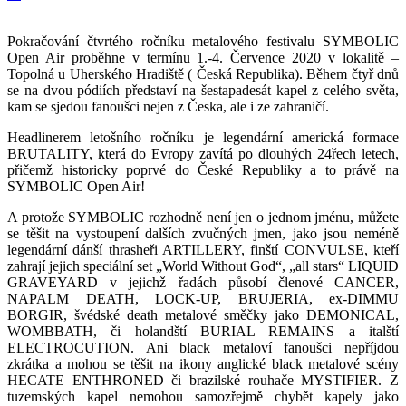
Pokračování čtvrtého ročníku metalového festivalu SYMBOLIC
Open Air proběhne v termínu 1.-4. Července 2020 v lokalitě –
Topolná u Uherského Hradiště ( Česká Republika). Během čtyř dnů
se na dvou pódiích představí na šestapadesát kapel z celého světa,
kam se sjedou fanoušci nejen z Česka, ale i ze zahraničí.
Headlinerem letošního ročníku je legendární americká formace
BRUTALITY, která do Evropy zavítá po dlouhých 24řech letech,
přičemž historicky poprvé do České Republiky a to právě na
SYMBOLIC Open Air!
A protože SYMBOLIC rozhodně není jen o jednom jménu, můžete
se těšit na vystoupení dalších zvučných jmen, jako jsou neméně
legendární dánší thrasheři ARTILLERY, finští CONVULSE, kteří
zahrají jejich speciální set „World Without God“, „all stars“ LIQUID
GRAVEYARD v jejichž řadách působí členové CANCER,
NAPALM DEATH, LOCK-UP, BRUJERIA, ex-DIMMU
BORGIR, švédské death metalové směčky jako DEMONICAL,
WOMBBATH, či holandští BURIAL REMAINS a italští
ELECTROCUTION. Ani black metaloví fanoušci nepříjdou
zkrátka a mohou se těšit na ikony anglické black metalové scény
HECATE ENTHRONED či brazilské rouhače MYSTIFIER. Z
tuzemských kapel nemohou samozřejmě chybět kapely jako