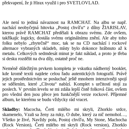
překvapení, že ji Hirax využil i pro SVETLOVLAD.
Ale není to jediná návaznost na RAMCHAT. Na albu se např.
nachází neobyčejná hitovka „Postoj chvíľu“ z dílny ŽIARISLAV,
kterou právě RAMCHAT předělali k obrazu svému. Zde ovšem,
takříkajíc logicky, dostála svému originálnímu znění. Ale aby toho
folku nebylo „zbytečně“ moc, tak se na CD nachází i rockové
alternace vybraných skladeb, místy bylo dokonce hrábnuto až k
metalu. Celkových sedmdesát minut je fakt náklad, a proto je třeba
si desku rozdělit na dva díly, ostatně proč ne.
Neméně důležitým prvkem kompletu je vskutku nádherný booklet,
kde kromě textů najdete celou řadu autentických fotografií. Právě
jejich prostřednictvím se posluchač ještě mnohem intenzivněji spojí
se sdělením, které „Clivota“ nabízí. Komplet s určitostí stojí za
poslech. V prvním levelu se mi zdála lepší čistě folková část, ovšem
pro všední den jsou přece jen funkčnější verze rockové. Příjemné
album, ke kterému se budu vždycky rád vracet.
Skladby:
Macocha, Čerti milého mi skryli, Zhorklo srdce,
skamenelo, Vzali sa ženy za ruky, O dube, který za nič nemohol…,
Všetko je živé, Navždy polu, Postoj chvíľu, My Stone, Machocha
(Rock Version), Čerti milého mi skryli (Rock version), Zhorklo