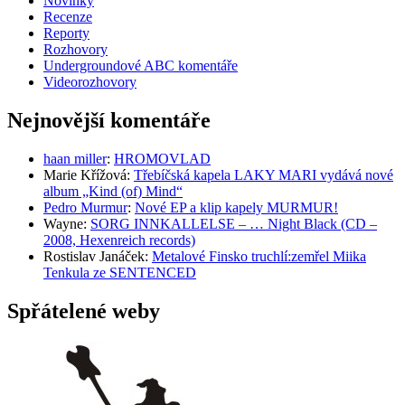
Novinky
Recenze
Reporty
Rozhovory
Undergroundové ABC komentáře
Videorozhovory
Nejnovější komentáře
haan miller
:
HROMOVLAD
Marie Křížová
:
Třebíčská kapela LAKY MARI vydává nové
album „Kind (of) Mind“
Pedro Murmur
:
Nové EP a klip kapely MURMUR!
Wayne
:
SORG INNKALLELSE – … Night Black (CD –
2008, Hexenreich records)
Rostislav Janáček
:
Metalové Finsko truchlí:zemřel Miika
Tenkula ze SENTENCED
Spřátelené weby