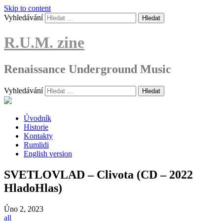
Skip to content
Vyhledávání
R.U.M. zine
Renaissance Underground Music
Vyhledávání
Úvodník
Historie
Kontakty
Rumlidi
English version
SVETLOVLAD – Clivota (CD – 2022
HladoHlas)
Úno
2, 2023
all