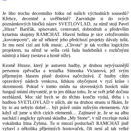
Je libo trochu decentního folku od našich východních sousedů?
Křehce, decentně a uvěřitelně? Zaevidujte si do svých
poznámkových bločků název SVETLOVLAD, za nímž stojí Pavel
„Hirax“ Baričák, spisovatel, cestovatel, dobrodruh a především
kytarista skupiny RAMCHAT. Hlavní hrdina je sice celoživotním
„kovotepcem“, ale už některé jeho předchozí projekty dávaly tušit,
že mu není cizí ani folk music. „Clivota“ je tak vcelku logickým
projektem, na němž se sešla celá řada hudebníků s rozličnými
nástroji a hlasy (sestava a hosté níže).
Kromě Hiraxe, který je autorem hudby, je druhou nejvýraznější
personou zpěvačka a textařka Simonka Vicianová, jež svým
příjemným hlasem písně doslova načechrává. Z hudby cítím
opravdový nádech venkova, lidskou obyčejnost v ryzí kráse i
skromnosti. Pokud v tomto módu na slovenských horách stále
fungují místní obyvatelé, je to jen důkaz toho, že se svět ještě dočista
nezbláznil. Moc rád bych se do těchto končin vydal, třeba i s
hudbou SVETLOVLAD v uších, ale na druhou stranu si říkám, že
by to asi nebylo dobré… být právě oním rušivým elementem. Ale
když už jsme u těch cizích elementů… Zajímavé je, že se na albu
nachází i anglicky zpívaná skladba „My Stone“, v níž exceluje ruská
vokalistka Irina Zybina. Tu si mnozí posluchači RAMCHAT jistě
vybaví z několika příjemných hostovaček, čili není až tak velké