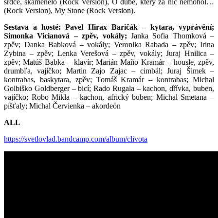
srdce, skamenelo (Rock Version), O dube, který za nič nemohol…
(Rock Version), My Stone (Rock Version).
Sestava a hosté: Pavel Hirax Baričák – kytara, vyprávění;
Simonka Vicianová – zpěv, vokály;
Janka Sofia Thomková –
zpěv; Danka Babková – vokály; Veronika Rabada – zpěv; Irina
Zybina – zpěv; Lenka Verešová – zpěv, vokály; Juraj Hnilica –
zpěv; Matúš Babka – klavír; Marián Maňo Kramár – housle, zpěv,
drumbľa, vajíčko; Martin Zajo Zajac – cimbál; Juraj Šimek –
kontrabas, baskytara, zpěv; Tomáš Kramár – kontrabas; Michal
Golbiško Goldberger – bicí; Rado Rugala – kachon, dřívka, buben,
vajíčko; Robo Mikla – kachon, africký buben; Michal Smetana –
píšťaly; Michal Červienka – akordeón
ALL
https://svetlovlad.bandcamp.com/album/clivota