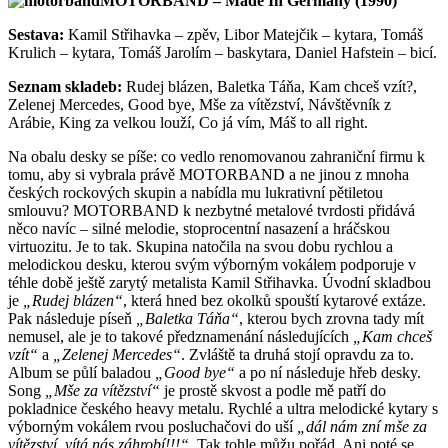
MOTORBAND – Made In Germany (1990)
Sestava:
Kamil Střihavka – zpěv, Libor Matejčik – kytara, Tomáš
Krulich – kytara, Tomáš Jarolím – baskytara, Daniel Hafstein – bicí.
Seznam skladeb:
Rudej blázen, Baletka Táňa, Kam chceš vzít?,
Zelenej Mercedes, Good bye, Mše za vítězství, Návštěvník z
Arábie, King za velkou louží, Co já vím, Máš to all right.
Na obalu desky se píše: co vedlo renomovanou zahraniční firmu k
tomu, aby si vybrala právě MOTORBAND a ne jinou z mnoha
českých rockových skupin a nabídla mu lukrativní pětiletou
smlouvu? MOTORBAND k nezbytné metalové tvrdosti přidává
něco navíc – silné melodie, stoprocentní nasazení a hráčskou
virtuozitu. Je to tak. Skupina natočila na svou dobu rychlou a
melodickou desku, kterou svým výborným vokálem podporuje v
téhle době ještě zarytý metalista Kamil Střihavka. Úvodní skladbou
je
„Rudej blázen“
, která hned bez okolků spouští kytarové extáze.
Pak následuje píseň
„Baletka Táňa“
, kterou bych zrovna tady mít
nemusel, ale je to takové předznamenání následujících
„Kam chceš
vzít“
a
„Zelenej Mercedes“
. Zvláště ta druhá stojí opravdu za to.
Album se půlí baladou
„Good bye“
a po ní následuje hřeb desky.
Song
„Mše za vítězství“
je prostě skvost a podle mě patří do
pokladnice českého heavy metalu. Rychlé a ultra melodické kytary s
výborným vokálem rvou posluchačovi do uší
„dál nám zní mše za
vítězství, vítá nás záhrobí!!!“
. Tak tohle můžu pořád. Ani poté se