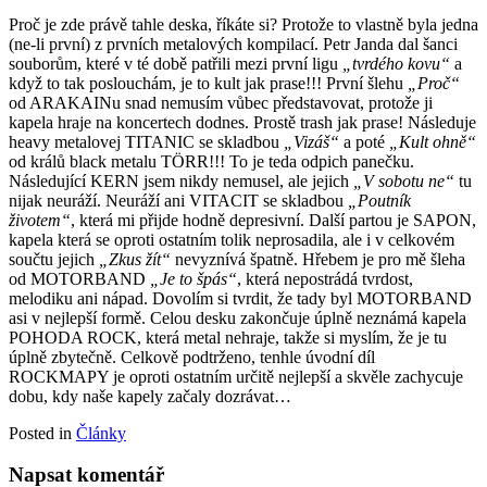
Proč je zde právě tahle deska, říkáte si? Protože to vlastně byla jedna
(ne-li první) z prvních metalových kompilací. Petr Janda dal šanci
souborům, které v té době patřili mezi první ligu
„tvrdého kovu“
a
když to tak poslouchám, je to kult jak prase!!! První šlehu
„Proč“
od ARAKAINu snad nemusím vůbec představovat, protože ji
kapela hraje na koncertech dodnes. Prostě trash jak prase! Následuje
heavy metalovej TITANIC se skladbou
„Vizáš“
a poté
„Kult ohně“
od králů black metalu TÖRR!!! To je teda odpich panečku.
Následující KERN jsem nikdy nemusel, ale jejich
„V sobotu ne“
tu
nijak neuráží. Neuráží ani VITACIT se skladbou
„Poutník
životem“
, která mi přijde hodně depresivní. Další partou je SAPON,
kapela která se oproti ostatním tolik neprosadila, ale i v celkovém
součtu jejich
„Zkus žít“
nevyznívá špatně. Hřebem je pro mě šleha
od MOTORBAND
„Je to špás“
, která nepostrádá tvrdost,
melodiku ani nápad. Dovolím si tvrdit, že tady byl MOTORBAND
asi v nejlepší formě. Celou desku zakončuje úplně neznámá kapela
POHODA ROCK, která metal nehraje, takže si myslím, že je tu
úplně zbytečně. Celkově podtrženo, tenhle úvodní díl
ROCKMAPY je oproti ostatním určitě nejlepší a skvěle zachycuje
dobu, kdy naše kapely začaly dozrávat…
Posted in
Články
Napsat komentář