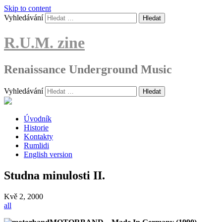
Skip to content
Vyhledávání
R.U.M. zine
Renaissance Underground Music
Vyhledávání
Úvodník
Historie
Kontakty
Rumlidi
English version
Studna minulosti II.
Kvě
2, 2000
all