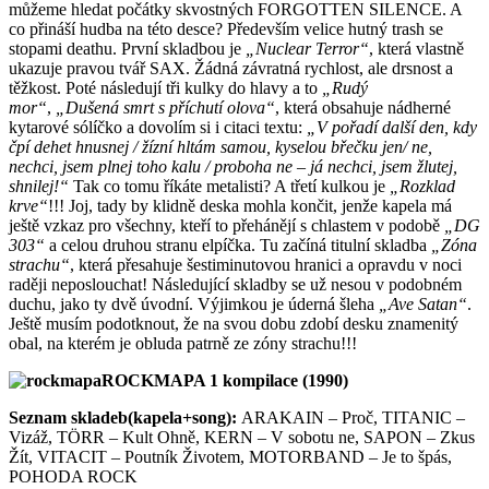
můžeme hledat počátky skvostných FORGOTTEN SILENCE. A
co přináší hudba na této desce? Především velice hutný trash se
stopami deathu. První skladbou je
„Nuclear Terror“
, která vlastně
ukazuje pravou tvář SAX. Žádná závratná rychlost, ale drsnost a
těžkost. Poté následují tři kulky do hlavy a to
„Rudý
mor“
,
„Dušená smrt s příchutí olova“
, která obsahuje nádherné
kytarové sólíčko a dovolím si i citaci textu:
„V pořadí další den, kdy
čpí dehet hnusnej / žízní hltám samou, kyselou břečku jen/ ne,
nechci, jsem plnej toho kalu / proboha ne – já nechci, jsem žlutej,
shnilej!“
Tak co tomu říkáte metalisti? A třetí kulkou je
„Rozklad
krve“
!!! Joj, tady by klidně deska mohla končit, jenže kapela má
ještě vzkaz pro všechny, kteří to přehánějí s chlastem v podobě
„DG
303“
a celou druhou stranu elpíčka. Tu začíná titulní skladba
„Zóna
strachu“
, která přesahuje šestiminutovou hranici a opravdu v noci
raději neposlouchat! Následující skladby se už nesou v podobném
duchu, jako ty dvě úvodní. Výjimkou je úderná šleha
„Ave Satan“
.
Ještě musím podotknout, že na svou dobu zdobí desku znamenitý
obal, na kterém je obluda patrně ze zóny strachu!!!
ROCKMAPA 1 kompilace (1990)
Seznam skladeb(kapela+song):
ARAKAIN – Proč, TITANIC –
Vizáž, TÖRR – Kult Ohně, KERN – V sobotu ne, SAPON – Zkus
Žít, VITACIT – Poutník Životem, MOTORBAND – Je to špás,
POHODA ROCK