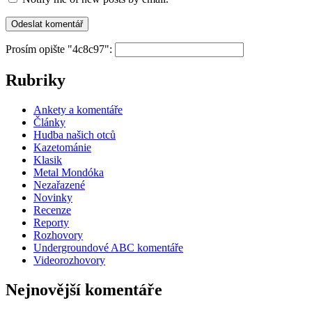
Prosím opište "4c8c97":
Rubriky
Ankety a komentáře
Články
Hudba našich otců
Kazetománie
Klasik
Metal Mondóka
Nezařazené
Novinky
Recenze
Reporty
Rozhovory
Undergroundové ABC komentáře
Videorozhovory
Nejnovější komentáře