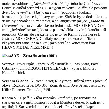
motor nezadrhne a
„Návštěvník z Arábie“
je toho holým důkazem.
Lehké zvolnění přichází až s
„Kingem za velkou louží“
, ale poslední
dvě
„Co já vím“
a
„Máš to all right“
(podpořená foukací
harmonikou) už zase bijí heavy tempem. Slušelo by se dodat, že tato
deska byla vydána i v zahraničí, ale v anglickém jazyce.
„Made In
Germany“
byla první, ale také poslední deska MOTORBANDu v
téhle „hvězdné“ sestavě, která se pak rozběhla do všech končin naší
republiky. Co mě ale zaráží nejvíc je to, že Kamil Střihavka se k
časům v MOTORBANDu nikdy nechce moc vracet. Přitom
vždycky byl samá lebka a kov, jako první na koncertech řval
HEAVY METAL NEZEMŘE!!!
SAX – Zóna Strachu (1991)
Sestava:
Pavel Piják – zpěv, Aleš Mikulášek – baskytara, Pavel
Urbánek (nyní FORGOTTEN SILENCE) – kytara, Miloslav
Nahodil – bicí.
Seznam skladeb:
Nuclear Terror, Rudý mor, Dušená smrt s příchutí
olova, Rozklad krve, DG 303, Zóna strachu, Ave Satan, Jsem torzo,
Killer Hammer, Ten, kdo přežil.
Kapela SAX patřila k těm kapelám, které stály po revoluci na
startovní čáře a měli možnost vydat u Monitoru desku. Přežili jen ti
nejsilnější. Sax zemřel, ale né tak docela. Právě v téhle kapele