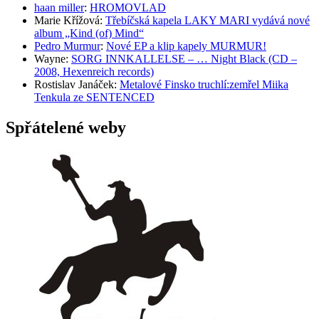
haan miller
:
HROMOVLAD
Marie Křížová
:
Třebíčská kapela LAKY MARI vydává nové
album „Kind (of) Mind“
Pedro Murmur
:
Nové EP a klip kapely MURMUR!
Wayne
:
SORG INNKALLELSE – … Night Black (CD –
2008, Hexenreich records)
Rostislav Janáček
:
Metalové Finsko truchlí:zemřel Miika
Tenkula ze SENTENCED
Spřátelené weby