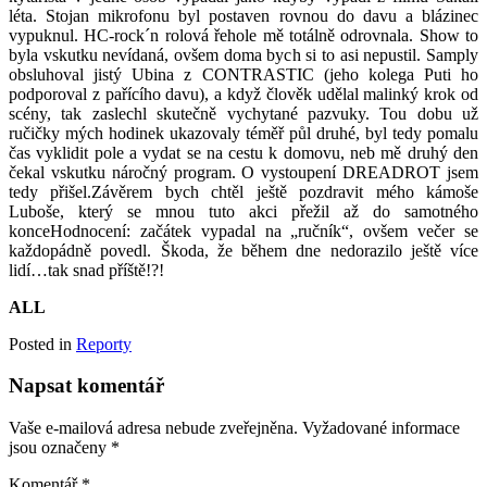
léta. Stojan mikrofonu byl postaven rovnou do davu a blázinec
vypuknul. HC-rock´n rolová řehole mě totálně odrovnala. Show to
byla vskutku nevídaná, ovšem doma bych si to asi nepustil. Samply
obsluhoval jistý Ubina z CONTRASTIC (jeho kolega Puti ho
podporoval z pařícího davu), a když člověk udělal malinký krok od
scény, tak zaslechl skutečně vychytané pazvuky. Tou dobu už
ručičky mých hodinek ukazovaly téměř půl druhé, byl tedy pomalu
čas vyklidit pole a vydat se na cestu k domovu, neb mě druhý den
čekal vskutku náročný program. O vystoupení DREADROT jsem
tedy přišel.Závěrem bych chtěl ještě pozdravit mého kámoše
Luboše, který se mnou tuto akci přežil až do samotného
konceHodnocení: začátek vypadal na „ručník“, ovšem večer se
každopádně povedl. Škoda, že během dne nedorazilo ještě více
lidí…tak snad příště!?!
ALL
Posted in
Reporty
Napsat komentář
Vaše e-mailová adresa nebude zveřejněna.
Vyžadované informace
jsou označeny
*
Komentář
*