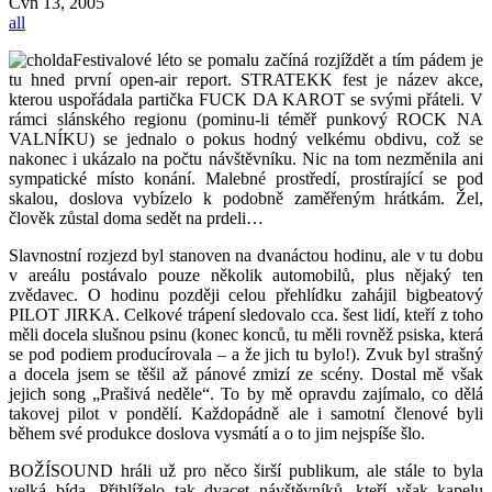
Čvn
13, 2005
all
Festivalové léto se pomalu začíná rozjíždět a tím pádem je
tu hned první open-air report. STRATEKK fest je název akce,
kterou uspořádala partička FUCK DA KAROT se svými přáteli. V
rámci slánského regionu (pominu-li téměř punkový ROCK NA
VALNÍKU) se jednalo o pokus hodný velkému obdivu, což se
nakonec i ukázalo na počtu návštěvníku. Nic na tom nezměnila ani
sympatické místo konání. Malebné prostředí, prostírající se pod
skalou, doslova vybízelo k podobně zaměřeným hrátkám. Žel,
člověk zůstal doma sedět na prdeli…
Slavnostní rozjezd byl stanoven na dvanáctou hodinu, ale v tu dobu
v areálu postávalo pouze několik automobilů, plus nějaký ten
zvědavec. O hodinu později celou přehlídku zahájil bigbeatový
PILOT JIRKA. Celkové trápení sledovalo cca. šest lidí, kteří z toho
měli docela slušnou psinu (konec konců, tu měli rovněž psiska, která
se pod podiem producírovala – a že jich tu bylo!). Zvuk byl strašný
a docela jsem se těšil až pánové zmizí ze scény. Dostal mě však
jejich song „Prašivá neděle“. To by mě opravdu zajímalo, co dělá
takovej pilot v pondělí. Každopádně ale i samotní členové byli
během své produkce doslova vysmátí a o to jim nejspíše šlo.
BOŽÍSOUND hráli už pro něco širší publikum, ale stále to byla
velká bída. Přihlíželo tak dvacet návštěvníků, kteří však kapelu