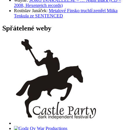
Wayne
:
SORG INNKALLELSE – … Night Black (CD –
2008, Hexenreich records)
Rostislav Janáček
:
Metalové Finsko truchlí:zemřel Miika
Tenkula ze SENTENCED
Spřátelené weby