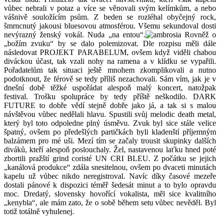
vůbec nebrali v potaz a více se věnovali svým kelímkům, a nebo
vášnivě souložícím psům. Z beden se rozléhal obyčejný rock,
šmrncnutý jakousi bluesovou atmosférou. Všemu sekundoval dosti
nevýrazný ženský vokál. Nuda „na entou“.
Rovněž o
„božím zvuku“ by se dalo polemizovat. Dle rozpisu měli dále
následovat PROJEKT PARABELUM, ovšem když viděli chabou
diváckou účast, tak vzali nohy na ramena a v klídku se vypařili.
Pořadatelům tak situaci ještě mnohem zkomplikovali a nutno
podotknout, že férově se tedy příliš nezachovali. Sám vím, jak je v
dnešní době těžké uspořádat alespoň malý koncert, natožpak
festival. Trošku spolupráce by tedy příště neškodilo. DARK
FUTURE to dobře vědí stejně dobře jako já, a tak si s malou
návštěvou vůbec nedělali hlavu. Spustili svůj melodic death metal,
který byl toto odpoledne plný úsměvu. Zvuk byl sice stále velice
špatný, ovšem po předešlých partičkách byli kladenští příjemným
balzámem pro mé uši. Mezí tím se začaly trousit skupinky dalších
diváků, kteří alespoň poslouchaly. Žel, nastavenou laťku hned poté
zbortili pražští grind coristé UN CRI BLEU. Z počátku se jejich
„kanálová produkce“ zdála snesitelnou, ovšem po dvaceti minutách
kapelu už vůbec nikdo neregistroval. Navíc díky časové mezeře
dostali pánové k dispozici téměř šedesát minut a to bylo opravdu
moc. Dredatý, slovensky hovořící vokalista, měl sice kvalitního
„kenybla“, ale mám zato, že o sobě během setu vůbec nevěděl. Byl
totiž totálně vyhulenej.