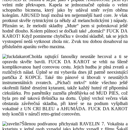
velmi mile překvapen. Kapela se jednoznačně opírala o velmi
schopného bicmena, který jako by udával směr svým oběma
kolegům. ABUSED hrají možná ten nejjemnější hard core. Je však
protknut skvěle rytmickými (a někdy až melancholickými ) nápady.
Přiznám se, že melodii skladby „Mute“ jsem si pobrukoval ještě
hodně dlouho. Kolem půlnoci se dočkali také „domácí“ FUCK DA
KAROT! Když pomineme chybičku v úvodní skladbě, tak se jejich
vystoupení nedá vytknout zhola nic. Zvuk tou dobou dosahoval na
příslušném aparátu svého maxima.
Cholda rajtující fanoušky neustále hecoval a ti se
opravdu skvěle bavili. FUCK DA KAROT se vrhli na šíleně
komplikovanou hard coreovou cestu. Jejich hudba je plná zvratů a
rozličných nálad. Úplně se mi vybavila dnes již patrně neexistující
partička Z KOPCE. Také tito pánové si libovali v neustálých
instrumentálních zvratech. „Píchači mrkví“ tohle všechno ještě
okořenili řádně drsnými kytarami, takže každý hutný rif připomíná
cirkulárku. Pro pamětníky zazněla předělávka od MUD PIES, což
byla pro mě taková třešnička na dortu. Úplný vrchol večera však
obstarala závěrečná skladba, při které se na podium vyšplhali
vokalisté z UN CRI BLEU a AHUMÁDA. FUCK DA KAROT
tedy končili v náručí retro-grind coreovém.
Šílenou podívanou přichystali RAVELIN 7. Vokalista a
kytarista v jedné osob vypadal jako kdyby vypadl z filmu Šakalí