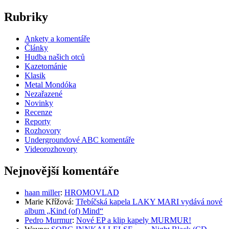
Rubriky
Ankety a komentáře
Články
Hudba našich otců
Kazetománie
Klasik
Metal Mondóka
Nezařazené
Novinky
Recenze
Reporty
Rozhovory
Undergroundové ABC komentáře
Videorozhovory
Nejnovější komentáře
haan miller
:
HROMOVLAD
Marie Křížová
:
Třebíčská kapela LAKY MARI vydává nové
album „Kind (of) Mind“
Pedro Murmur
:
Nové EP a klip kapely MURMUR!