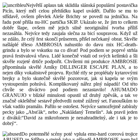
Největší aplaus tak sklidila slánská populární postavička
Picín, který měl celou přehlídku kapel uvádět. Dařilo se mu to
střídavě, ovšem převlek Aleše Brichty se povedl na jedničku. Na
řadu poté přišla nu-HC partička SKIP. Ukázalo se, že jim to celkem
dobře šlape, ovšem mě jejich silně neoriginální tvorba příliš
nezasáhla. Nejvíce tedy zaujala slečna za bicí soupravou. Když už
se zdálo, že celý fest skončí průserem, přišel nečekaný obrat. Skvěle
našláplé těleso AMBROSIA nahustilo do davu mix HC-death-
grindu a bylo se vskutku na co dívat! Pod podiem se poprvé strhla
pravá festivalová vřava. Lidé konečně vstali od svých kelímků a šli
skvěle rozjeté drtiče podpořit. Chvílemi mi produkce AMBROSIE
připomínala skvělé Amíky DILLINGER ESCAPE PLAN, a to
nejen díky vokalistově projevu. Rychlé rify se proplétaly kytarovými
brejky a bylo skutečně skvělé pozorovat, jak si kapela se svým
vystoupením pohrává. Komplikovaný nářez plný nápadů! Od této
chvíle se diváctvo pod podiem nezastavilo! AHUMADO
GRANUJO v blízké minulosti opustil už druhý zpěvák, a tak ve
značně okleštěné sestavě předvedli notně zúžený set. Fanouškům to
však vadilo pramálo. Pařilo se ostošest. Nejvíce samozřejmě zabíraly
pecky jako „Absťák“, nebo „Nakládaný Temelín“. Jak pravil jeden
z diváků:“David za mikrofonem je nenahraditelný, ale i tak je to
dobrý“.
Do potemnělé scény poté vplula emo-hard coreová trojice
ABUSED ze Stříbra a stejně jako v případě AMBROSIE jsem byl