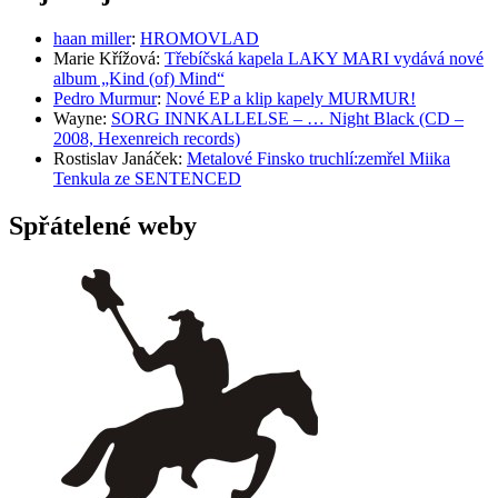
haan miller
:
HROMOVLAD
Marie Křížová
:
Třebíčská kapela LAKY MARI vydává nové
album „Kind (of) Mind“
Pedro Murmur
:
Nové EP a klip kapely MURMUR!
Wayne
:
SORG INNKALLELSE – … Night Black (CD –
2008, Hexenreich records)
Rostislav Janáček
:
Metalové Finsko truchlí:zemřel Miika
Tenkula ze SENTENCED
Spřátelené weby