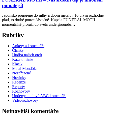
pomalejší!
Japonsko ponořené do mlhy a doom metalu? To první rozhodně
platí, to druhé pouze částečně. Kapela FUNERAL MOTH
momentálně proráží do světa undergroundu…
Rubriky
Ankety a komentáře
Články
Hudba našich otců
Kazetománie
Klasik
Metal Mondóka
Nezařazené
Novinky
Recenze
Reporty
Rozhovory
Undergroundové ABC komentáře
Videorozhovory
Nejnovější komentáře