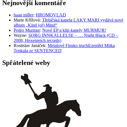
Nejnovější komentáře
haan miller
:
HROMOVLAD
Marie Křížová
:
Třebíčská kapela LAKY MARI vydává nové
album „Kind (of) Mind“
Pedro Murmur
:
Nové EP a klip kapely MURMUR!
Wayne
:
SORG INNKALLELSE – … Night Black (CD –
2008, Hexenreich records)
Rostislav Janáček
:
Metalové Finsko truchlí:zemřel Miika
Tenkula ze SENTENCED
Spřátelené weby