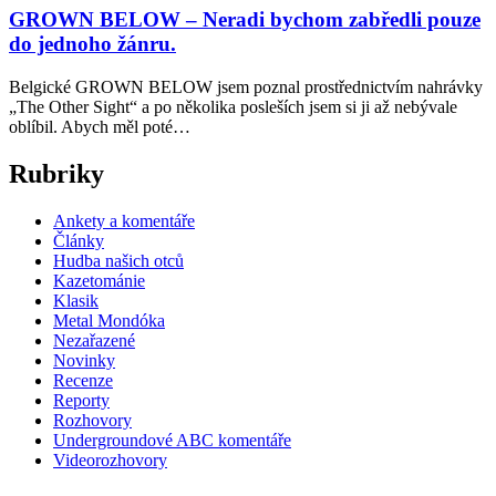
GROWN BELOW – Neradi bychom zabředli pouze
do jednoho žánru.
Belgické GROWN BELOW jsem poznal prostřednictvím nahrávky
„The Other Sight“ a po několika posleších jsem si ji až nebývale
oblíbil. Abych měl poté…
Rubriky
Ankety a komentáře
Články
Hudba našich otců
Kazetománie
Klasik
Metal Mondóka
Nezařazené
Novinky
Recenze
Reporty
Rozhovory
Undergroundové ABC komentáře
Videorozhovory