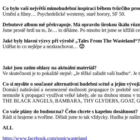
Co bylo vaší největší mimohudební inspirací během tvůrčího pr
Umění a filmy… Psychedelické westerny, staré horory, SF 50.
Debutové album mě překvapuje. Má opravdu širokou škálu různých
Jsme prostě hrdí na to, že… to děláme. Po mnoho let jsme se křížili c
Jaké byly hlavní výzvy při výrobě „Tales From The Wasteland“?
Udělat to co nejlépe a nezkrachovat…
🙂
Jaké jsou zatím ohlasy na aktuální materiál?
Ve skutečnosti je to pokaždé stejné: „Je těžké zařadit vaši hudbu“. Je t
Co si myslíte o současné alternativní hudební scéně a jejím vývoj
Domácí nahrávání a neomezené možnosti propagace (v podobě sociální
nemusíte k propagaci využívat velké labely, ale na druhou stranu
THE BLACK ANGELS, BAMBARA, THY GLYDERS, GOAT, GLA
Co vaše plány do budoucna? Čeho chcete s kapelou dosáhnout?
Rádi si hrajeme a tvoříme. Dělali jsme to tak vždycky. Hudba je naší
ALL
https://www.facebook.com/sonicwasteland