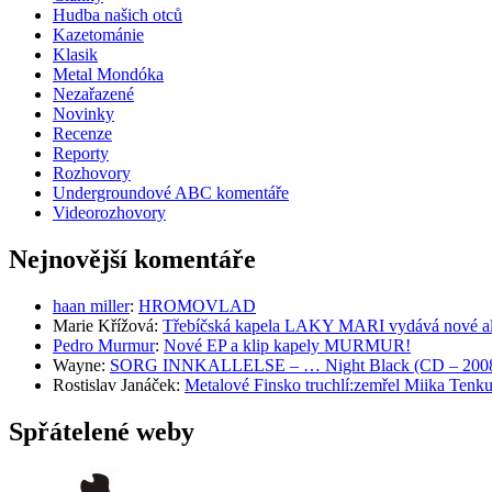
Hudba našich otců
Kazetománie
Klasik
Metal Mondóka
Nezařazené
Novinky
Recenze
Reporty
Rozhovory
Undergroundové ABC komentáře
Videorozhovory
Nejnovější komentáře
haan miller
:
HROMOVLAD
Marie Křížová
:
Třebíčská kapela LAKY MARI vydává nové al
Pedro Murmur
:
Nové EP a klip kapely MURMUR!
Wayne
:
SORG INNKALLELSE – … Night Black (CD – 2008, 
Rostislav Janáček
:
Metalové Finsko truchlí:zemřel Miika T
Spřátelené weby