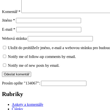
Komentář
*
Jméno
*
E-mail
*
Webová stránka
Uložit do prohlížeče jméno, e-mail a webovou stránku pro budou
Notify me of follow-up comments by email.
Notify me of new posts by email.
Prosím opište "134067":
Rubriky
Ankety a komentáře
Články