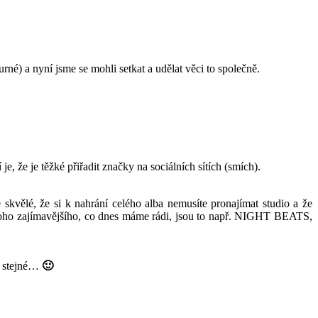
rné) a nyní jsme se mohli setkat a udělat věci to společně.
je, že je těžké přiřadit značky na sociálních sítích (smích).
skvělé, že si k nahrání celého alba nemusíte pronajímat studio a že
toho zajímavějšího, co dnes máme rádi, jsou to např. NIGHT BEATS,
le stejné…
🙂