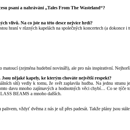
ocesu psaní a nahrávání „Tales From The Wasteland“?
 vlivů. Na co jste na této desce nejvíce hrdí?
estou hraní v různých kapelách na společných koncertech (a dokonce i tu
o matoucí (zejména hudební novináři), ale pro nás inspirativní. Nejhorší 
i. Jsou nějaké kapely, ke kterým chováte největší respekt?
ch sítí) vedly k tomu, že svět zaplavila hudba. Na jednu stranu je 
 v tomto davu mnoho zajímavých a hodnotných věci chybí… Co se týče 
SS BEAMS a mnoho dalších.
m palivem, vždyť dvěma z nás je už přes padesát. Takže plány jsou stá