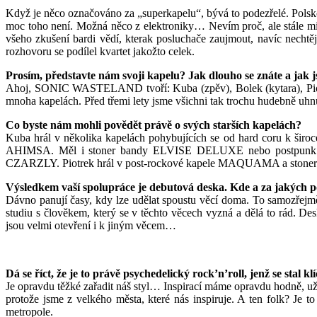
Když je něco označováno za „superkapelu“, bývá to podezřelé. Polsk
moc toho není. Možná něco z elektroniky… Nevím proč, ale stále
všeho zkušení bardi vědí, kterak posluchače zaujmout, navíc necht
rozhovoru se podílel kvartet jakožto celek.
Prosím, představte nám svoji kapelu? Jak dlouho se znáte a jak js
Ahoj, SONIC WASTELAND tvoří: Kuba (zpěv), Bolek (kytara), Piotrek
mnoha kapelách. Před třemi lety jsme všichni tak trochu hudebně uhn
Co byste nám mohli povědět právě o svých starších kapelách?
Kuba hrál v několika kapelách pohybujících se od hard coru k 
AHIMSA. Měl i stoner bandy ELVISE DELUXE nebo postpunk T
CZARZLY. Piotrek hrál v post-rockové kapele MAQUAMA a stoners
Výsledkem vaší spolupráce je debutová deska. Kde a za jakých po
Dávno panují časy, kdy lze udělat spoustu věcí doma. To samozřejm
studiu s člověkem, který se v těchto věcech vyzná a dělá to rád. De
jsou velmi otevření i k jiným věcem…
Dá se říct, že je to právě psychedelický rock’n’roll, jenž se sta
Je opravdu těžké zařadit náš styl… Inspirací máme opravdu hodně, u
protože jsme z velkého města, které nás inspiruje. A ten folk? Je t
metropole.