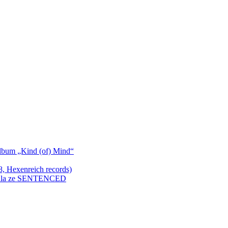
bum „Kind (of) Mind“
Hexenreich records)
enkula ze SENTENCED