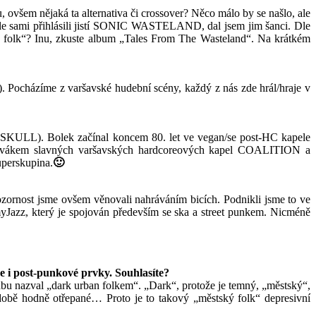
všem nějaká ta alternativa či crossover? Něco málo by se našlo, ale
e sami přihlásili jistí SONIC WASTELAND, dal jsem jim šanci. Dle
rk folk“? Inu, zkuste album „Tales From The Wasteland“. Na krátkém
 Pocházíme z varšavské hudební scény, každý z nás zde hrál/hraje v
KULL). Bolek začínal koncem 80. let ve vegan/se post-HC kapele
ákem slavných varšavských hardcoreových kapel COALITION a
perskupina.
🙂
zornost jsme ovšem věnovali nahráváním bicích. Podnikli jsme to ve
mmyJazz, který je spojován především se ska a street punkem. Nicméně
de i post-punkové prvky. Souhlasíte?
bu nazval „dark urban folkem“. „Dark“, protože je temný, „městský“,
ní době hodně otřepané… Proto je to takový „městský folk“ depresivní