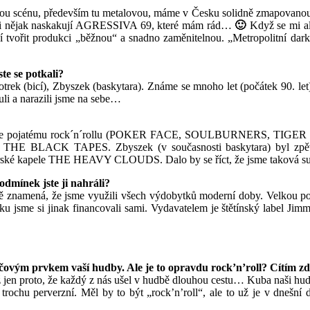
ou scénu, především tu metalovou, máme v Česku solidně zmapovanou, o
 mi nějak naskakují AGRESSIVA 69, které mám rád…
🙂
Když se mi al
ějí tvořit produkci „běžnou“ a snadno zaměnitelnou. „Metropolitní da
te se potkali?
 (bicí), Zbyszek (baskytara). Známe se mnoho let (počátek 90. let).
uli a narazili jsme na sebe…
široce pojatému rock´n´rollu (POKER FACE, SOULBURNERS, TIGER S
HE BLACK TAPES. Zbyszek (v současnosti baskytara) byl zpěv
ké kapele THE HEAVY CLOUDS. Dalo by se říct, že jsme taková su
dmínek jste ji nahráli?
ě znamená, že jsme využili všech výdobytků moderní doby. Velkou po
sku jsme si jinak financovali sami. Vydavatelem je štětínský label Ji
l klíčovým prvkem vaší hudby. Ale je to opravdu rock’n’roll? Cítím z
ž jen proto, že každý z nás ušel v hudbě dlouhou cestu… Kuba naši hud
o trochu perverzní. Měl by to být „rock’n’roll“, ale to už je v dneš