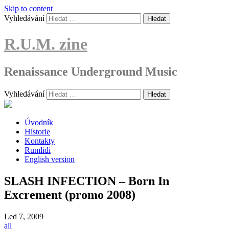
Skip to content
Vyhledávání
R.U.M. zine
Renaissance Underground Music
Vyhledávání
Úvodník
Historie
Kontakty
Rumlidi
English version
SLASH INFECTION – Born In
Excrement (promo 2008)
Led
7, 2009
all