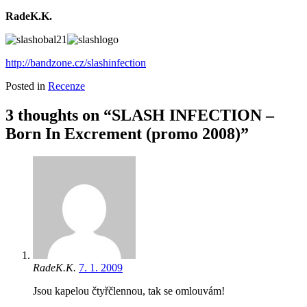
RadeK.K.
http://bandzone.cz/slashinfection
Posted in
Recenze
3 thoughts on “SLASH INFECTION –
Born In Excrement (promo 2008)”
RadeK.K.
7. 1. 2009
Jsou kapelou čtyřčlennou, tak se omlouvám!