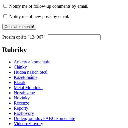
Notify me of follow-up comments by email.
Notify me of new posts by email.
Prosím opište "134067":
Rubriky
Ankety a komentáře
Články
Hudba našich otců
Kazetománie
Klasik
Metal Mondóka
Nezařazené
Novinky
Recenze
Reporty
Rozhovory
Undergroundové ABC komentáře
Videorozhovory