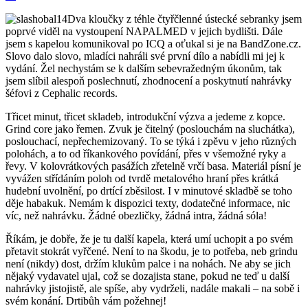
Dva kloučky z téhle čtyřčlenné ústecké sebranky jsem
poprvé viděl na vystoupení NAPALMED v jejich bydlišti. Dále
jsem s kapelou komunikoval po ICQ a oťukal si je na BandZone.cz.
Slovo dalo slovo, mladíci nahráli své první dílo a nabídli mi jej k
vydání. Žel nechystám se k dalším sebevražedným úkonům, tak
jsem slíbil alespoň poslechnutí, zhodnocení a poskytnutí nahrávky
šéfovi z Cephalic records.
Třicet minut, třicet skladeb, introdukční výzva a jedeme z kopce.
Grind core jako řemen. Zvuk je čitelný (poslouchám na sluchátka),
poslouchací, nepřechemizovaný. To se týká i zpěvu v jeho různých
polohách, a to od říkankového povídání, přes v všemožné ryky a
řevy. V kolovrátkových pasážích zřetelně vrčí basa. Materiál písní je
vyvážen střídáním poloh od tvrdě metalového hraní přes krátká
hudební uvolnění, po drtící zběsilost. I v minutové skladbě se toho
děje habakuk. Nemám k dispozici texty, dodatečné informace, nic
víc, než nahrávku. Žádné obezličky, žádná intra, žádná sóla!
Říkám, je dobře, že je tu další kapela, která umí uchopit a po svém
přetavit stokrát vyřčené. Není to na škodu, je to potřeba, neb grindu
není (nikdy) dost, držím klukům palce i na nohách. Ne aby se jich
nějaký vydavatel ujal, což se dozajista stane, pokud ne teď u další
nahrávky jistojistě, ale spíše, aby vydrželi, nadále makali – na sobě i
svém konání. Drtibůh vám požehnej!