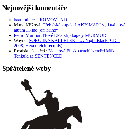
Nejnovější komentáře
haan miller
:
HROMOVLAD
Marie Křížová
:
Třebíčská kapela LAKY MARI vydává nové
album „Kind (of) Mind“
Pedro Murmur
:
Nové EP a klip kapely MURMUR!
Wayne
:
SORG INNKALLELSE – … Night Black (CD –
2008, Hexenreich records)
Rostislav Janáček
:
Metalové Finsko truchlí:zemřel Miika
Tenkula ze SENTENCED
Spřátelené weby