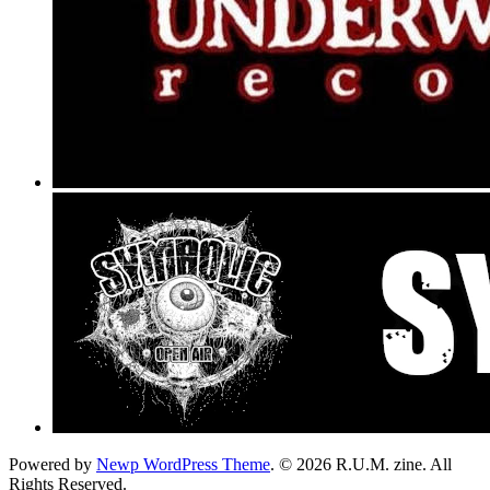
Powered by
Newp WordPress Theme
.
© 2026 R.U.M. zine. All
Rights Reserved.