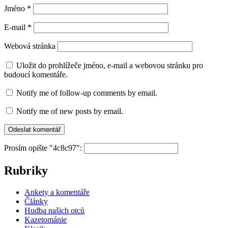
Jméno
*
E-mail
*
Webová stránka
Uložit do prohlížeče jméno, e-mail a webovou stránku pro
budoucí komentáře.
Notify me of follow-up comments by email.
Notify me of new posts by email.
Prosím opište "4c8c97":
Rubriky
Ankety a komentáře
Články
Hudba našich otců
Kazetománie