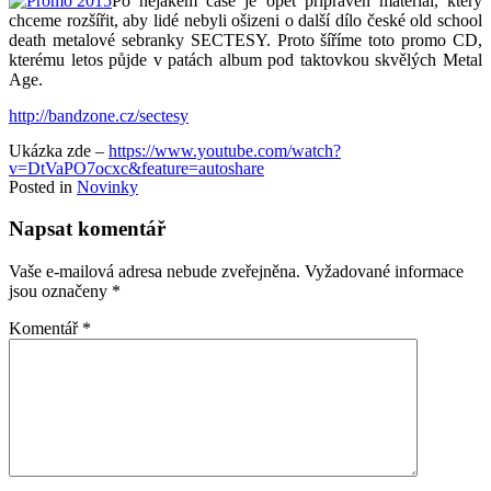
Po nějakém čase je opět připraven materiál, který
chceme rozšířit, aby lidé nebyli ošizeni o další dílo české old school
death metalové sebranky SECTESY. Proto šíříme toto promo CD,
kterému letos půjde v patách album pod taktovkou skvělých Metal
Age.
http://bandzone.cz/sectesy
Ukázka zde –
https://www.youtube.com/watch?
v=DtVaPO7ocxc&feature=autoshare
Posted in
Novinky
Napsat komentář
Vaše e-mailová adresa nebude zveřejněna.
Vyžadované informace
jsou označeny
*
Komentář
*