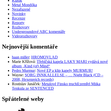
Klasik
Metal Mondóka
Nezařazené
Novinky
Recenze
Reporty
Rozhovory
Undergroundové ABC komentáře
Videorozhovory
Nejnovější komentáře
haan miller
:
HROMOVLAD
Marie Křížová
:
Třebíčská kapela LAKY MARI vydává nové
album „Kind (of) Mind“
Pedro Murmur
:
Nové EP a klip kapely MURMUR!
Wayne
:
SORG INNKALLELSE – … Night Black (CD –
2008, Hexenreich records)
Rostislav Janáček
:
Metalové Finsko truchlí:zemřel Miika
Tenkula ze SENTENCED
Spřátelené weby