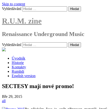
Skip to content
Vyhledávání
R.U.M. zine
Renaissance Underground Music
Vyhledávání
Úvodník
Historie
Kontakty
Rumlidi
English version
SECTESY mají nové promo!
Bře
29, 2015
all