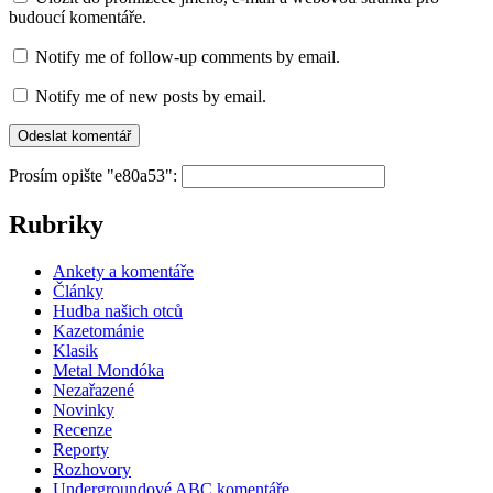
budoucí komentáře.
Notify me of follow-up comments by email.
Notify me of new posts by email.
Prosím opište "e80a53":
Rubriky
Ankety a komentáře
Články
Hudba našich otců
Kazetománie
Klasik
Metal Mondóka
Nezařazené
Novinky
Recenze
Reporty
Rozhovory
Undergroundové ABC komentáře