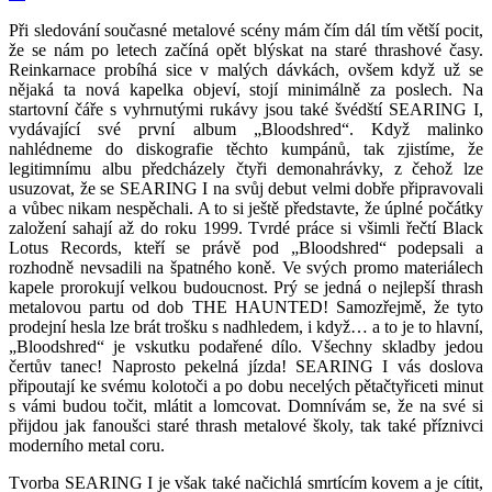
Při sledování současné metalové scény mám čím dál tím větší pocit,
že se nám po letech začíná opět blýskat na staré thrashové časy.
Reinkarnace probíhá sice v malých dávkách, ovšem když už se
nějaká ta nová kapelka objeví, stojí minimálně za poslech. Na
startovní čáře s vyhrnutými rukávy jsou také švédští SEARING I,
vydávající své první album „Bloodshred“. Když malinko
nahlédneme do diskografie těchto kumpánů, tak zjistíme, že
legitimnímu albu předcházely čtyři demonahrávky, z čehož lze
usuzovat, že se SEARING I na svůj debut velmi dobře připravovali
a vůbec nikam nespěchali. A to si ještě představte, že úplné počátky
založení sahají až do roku 1999. Tvrdé práce si všimli řečtí Black
Lotus Records, kteří se právě pod „Bloodshred“ podepsali a
rozhodně nevsadili na špatného koně. Ve svých promo materiálech
kapele prorokují velkou budoucnost. Prý se jedná o nejlepší thrash
metalovou partu od dob THE HAUNTED! Samozřejmě, že tyto
prodejní hesla lze brát trošku s nadhledem, i když… a to je to hlavní,
„Bloodshred“ je vskutku podařené dílo. Všechny skladby jedou
čertův tanec! Naprosto pekelná jízda! SEARING I vás doslova
připoutají ke svému kolotoči a po dobu necelých pětačtyřiceti minut
s vámi budou točit, mlátit a lomcovat. Domnívám se, že na své si
přijdou jak fanoušci staré thrash metalové školy, tak také příznivci
moderního metal coru.
Tvorba SEARING I je však také načichlá smrtícím kovem a je cítit,