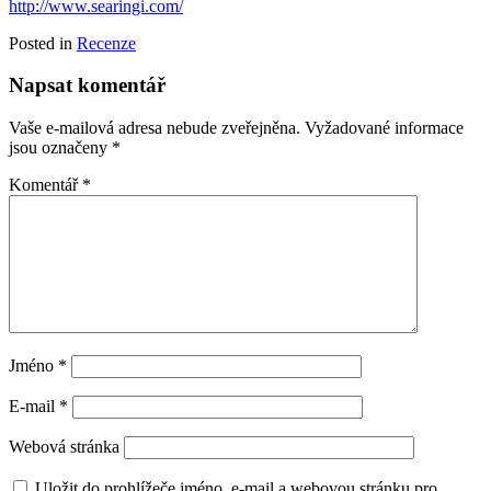
http://www.searingi.com/
Posted in
Recenze
Napsat komentář
Vaše e-mailová adresa nebude zveřejněna.
Vyžadované informace
jsou označeny
*
Komentář
*
Jméno
*
E-mail
*
Webová stránka
Uložit do prohlížeče jméno, e-mail a webovou stránku pro