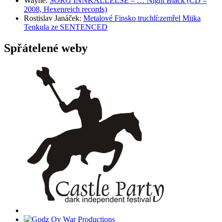
Wayne
:
SORG INNKALLELSE – … Night Black (CD –
2008, Hexenreich records)
Rostislav Janáček
:
Metalové Finsko truchlí:zemřel Miika
Tenkula ze SENTENCED
Spřátelené weby