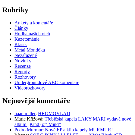
Rubriky
Ankety a komentáře
Články
Hudba našich otců
Kazetománie
Klasik
Metal Mondóka
Nezařazené
Novinky
Recenze
Reporty
Rozhovory
Undergroundové ABC komentáře
Videorozhovory
Nejnovější komentáře
haan miller
:
HROMOVLAD
Marie Křížová
:
Třebíčská kapela LAKY MARI vydává nové
album „Kind (of) Mind“
Pedro Murmur
:
Nové EP a klip kapely MURMUR!