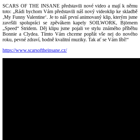
SCARS OF THE INSANE představili nové video a mají k němu
toto: „Rádi bychom Vám představili náš nový videoklip ke skladbě
‚My Funny Valentine‘. Je to náš první animovaný klip, kterým jsme
završili spolupráci se zpěvákem kapely SOILWORK, Björnem
„Speed“ Stridem. Děj klipu jsme pojali ve stylu známého příběhu
Bonnie a Clydea. Tímto Vám chceme popřát vše nej do nového
roku, pevné zdraví, hodně kvalitní muziky. Tak ať se Vám líbí!“
https://www.scarsoftheinsane.cz/