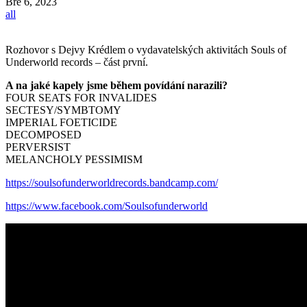
Bře
6, 2023
all
Rozhovor s Dejvy Krédlem o vydavatelských aktivitách Souls of
Underworld records – část první.
A na jaké kapely jsme během povídání narazili?
FOUR SEATS FOR INVALIDES
SECTESY/SYMBTOMY
IMPERIAL FOETICIDE
DECOMPOSED
PERVERSIST
MELANCHOLY PESSIMISM
https://soulsofunderworldrecords.bandcamp.com/
https://www.facebook.com/Soulsofunderworld