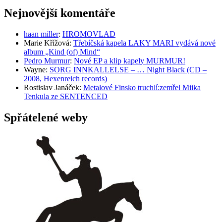
Nejnovější komentáře
haan miller
:
HROMOVLAD
Marie Křížová
:
Třebíčská kapela LAKY MARI vydává nové
album „Kind (of) Mind“
Pedro Murmur
:
Nové EP a klip kapely MURMUR!
Wayne
:
SORG INNKALLELSE – … Night Black (CD –
2008, Hexenreich records)
Rostislav Janáček
:
Metalové Finsko truchlí:zemřel Miika
Tenkula ze SENTENCED
Spřátelené weby