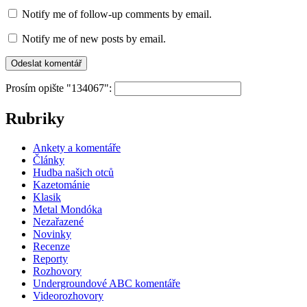
Notify me of follow-up comments by email.
Notify me of new posts by email.
Prosím opište "134067":
Rubriky
Ankety a komentáře
Články
Hudba našich otců
Kazetománie
Klasik
Metal Mondóka
Nezařazené
Novinky
Recenze
Reporty
Rozhovory
Undergroundové ABC komentáře
Videorozhovory