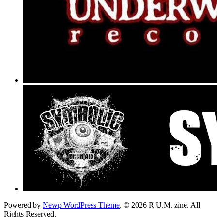
Powered by
Newp WordPress Theme
.
© 2026 R.U.M. zine. All
Rights Reserved.