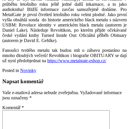
průběhu letošního roku ještě jedné další inkarnace, a to jako
audiokniha! Bližší informace zavčas samozřejmě dodáme. Pro
MetalGate je první čtvrtletí letošního roku velmi plodné. Jako první
vyšla obsáhlá sonda do historie amerického black metalu s názvem
USBM: Revoluce identity v americkém black metalu (autorem je
Daniel Lake). Následuje Revoltikon, po kterém přijde očekávané
české vydání knihy Turned Inside Out: Oficiální příběh Obituary
(autorem je David E. Gehlke).
Fanoušci tvrdého metalu tak budou mít o zábavu postaráno na
mnoho dlouhých večerů! Revoltikon i biografie OBITUARY se dají
už nyní předobjednat na
https://www.metalgate-eshop.cz/
Posted in
Novinky
Napsat komentář
Vaše e-mailová adresa nebude zveřejněna.
Vyžadované informace
jsou označeny
*
Komentář
*