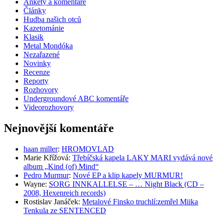
Ankety a komentáře
Články
Hudba našich otců
Kazetománie
Klasik
Metal Mondóka
Nezařazené
Novinky
Recenze
Reporty
Rozhovory
Undergroundové ABC komentáře
Videorozhovory
Nejnovější komentáře
haan miller
:
HROMOVLAD
Marie Křížová
:
Třebíčská kapela LAKY MARI vydává nové
album „Kind (of) Mind“
Pedro Murmur
:
Nové EP a klip kapely MURMUR!
Wayne
:
SORG INNKALLELSE – … Night Black (CD –
2008, Hexenreich records)
Rostislav Janáček
:
Metalové Finsko truchlí:zemřel Miika
Tenkula ze SENTENCED