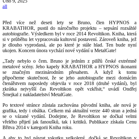
Úno
9, 2025
all
Před více než deseti lety se Bruno, člen HYPNOS a
KRABATHOR, pustil do náročného projektu – sepsání rozsáhlé
autobiografie. Výsledkem byl v roce 2014 Revoltikon. Kniha, která
si v průběhu let vypracovala kultovní postavení. Zároveň kniha, jež
je dlouho vyprodaná, ale po které je stále hlad. Ten bude nyní
ukojen. Koncem února vychází nové vydání u MetalGate!
„Tady nebylo o čem. Bruno je jedním z pilířů české extrémně
metalové scény. Jeho kapely KRABATHOR a HYPNOS ikonami
se značným mezinárodním přesahem. A když k tomu
připočteme skutečnost, že se jeho autobiografie mezi domácím
čtenářstvem naposledy objevila v roce 2018 (druhé vydání), byl
zkrátka nejvyšší čas Revoltikon opět vzkřísit,“ uvádí Ondřej
Šmejkal z nakladatelství MetalGate.
Po textové stránce zůstala zachována původní kniha, ale nová je
grafika, tedy i obálka. Celkem má aktuální verze 440 stran a jedná
se o vázané vydání. Dodejme, že Revoltikon se dočkal velmi
vřelého přijetí jak fanoušků, tak i kritiků. Publikace získala Cenu
Břitva 2014 v kategorii Kniha roku.
A aby to byl návrat vskutku velkolepý, dočká se Revoltikon v