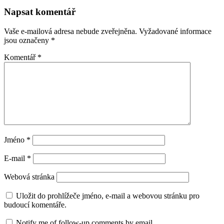
Napsat komentář
Vaše e-mailová adresa nebude zveřejněna.
Vyžadované informace
jsou označeny
*
Komentář
*
Jméno
*
E-mail
*
Webová stránka
Uložit do prohlížeče jméno, e-mail a webovou stránku pro
budoucí komentáře.
Notify me of follow-up comments by email.