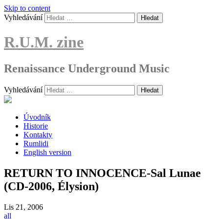
Skip to content
Vyhledávání
R.U.M. zine
Renaissance Underground Music
Vyhledávání
Úvodník
Historie
Kontakty
Rumlidi
English version
RETURN TO INNOCENCE-Sal Lunae
(CD-2006, Élysion)
Lis
21, 2006
all