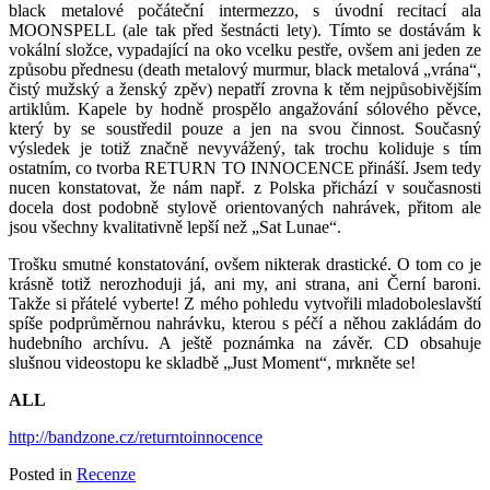
black metalové počáteční intermezzo, s úvodní recitací ala
MOONSPELL (ale tak před šestnácti lety). Tímto se dostávám k
vokální složce, vypadající na oko vcelku pestře, ovšem ani jeden ze
způsobu přednesu (death metalový murmur, black metalová „vrána“,
čistý mužský a ženský zpěv) nepatří zrovna k těm nejpůsobivějším
artiklům. Kapele by hodně prospělo angažování sólového pěvce,
který by se soustředil pouze a jen na svou činnost. Současný
výsledek je totiž značně nevyvážený, tak trochu koliduje s tím
ostatním, co tvorba RETURN TO INNOCENCE přináší. Jsem tedy
nucen konstatovat, že nám např. z Polska přichází v současnosti
docela dost podobně stylově orientovaných nahrávek, přitom ale
jsou všechny kvalitativně lepší než „Sat Lunae“.
Trošku smutné konstatování, ovšem nikterak drastické. O tom co je
krásně totiž nerozhoduji já, ani my, ani strana, ani Černí baroni.
Takže si přátelé vyberte! Z mého pohledu vytvořili mladoboleslavští
spíše podprůměrnou nahrávku, kterou s péčí a něhou zakládám do
hudebního archívu. A ještě poznámka na závěr. CD obsahuje
slušnou videostopu ke skladbě „Just Moment“, mrkněte se!
ALL
http://bandzone.cz/returntoinnocence
Posted in
Recenze