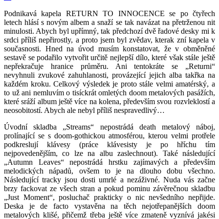
Podnikavá kapela RETURN TO INNOCENCE se po čtyřech
letech hlásí s novým albem a snaží se tak navázat na přetrženou nit
minulosti. Abych byl upřímný, tak předchozí dvě řadové desky mi k
srdci příliš nepřirostly, a proto jsem byl zvědav, kterak zní kapela v
současnosti. Hned na úvod musím konstatovat, že v obměněné
sestavě se podařilo vytvořit určitě nejlepší dílo, které však stále ještě
nepřekračuje hranice průměru. Ani tentokráte se „Returni“
nevyhnuli zvukové zahuhlanosti, provázející jejich alba takřka na
každém kroku. Celkový výsledek je proto stále velmi amatérský, a
to už ani nemluvím o tisíckrát omletých doom metalových pasážích,
které sráží album ještě více na kolena, především svou rozvleklostí a
neosobitostí. Abych ale nebyl příliš nespravedlivý…
Úvodní skladba „Streams“ nepostrádá death metalový náboj,
prolínající se s doom-gothickou atmosférou, kterou velmi protřele
podkreslují klávesy (práce klávesisty je po hříchu tím
nejpovedenějším, co lze na albu zaslechnout). Také následující
„Autumn Leaves“ nepostrádá hrstku zajímavých a především
melodických nápadů, ovšem to je na dlouho dobu všechno.
Následující tracky jsou dosti umrlé a nezáživné. Nuda vás začne
brzy fackovat ze všech stran a pokud pominu závěrečnou skladbu
„Just Moment“, posluchač prakticky o nic nevšedního nepřijde.
Deska je de facto vystavěna na těch nejotřepanějších doom
metalových klišé, přičemž třeba ještě více zmateně vyznívá jakési