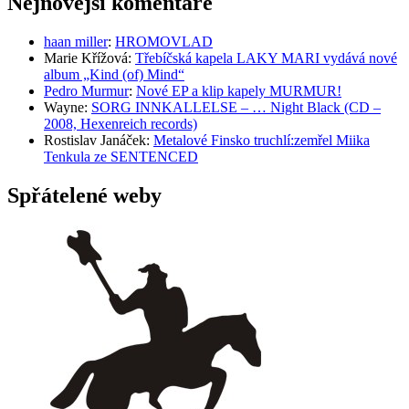
Nejnovější komentáře
haan miller
:
HROMOVLAD
Marie Křížová
:
Třebíčská kapela LAKY MARI vydává nové
album „Kind (of) Mind“
Pedro Murmur
:
Nové EP a klip kapely MURMUR!
Wayne
:
SORG INNKALLELSE – … Night Black (CD –
2008, Hexenreich records)
Rostislav Janáček
:
Metalové Finsko truchlí:zemřel Miika
Tenkula ze SENTENCED
Spřátelené weby