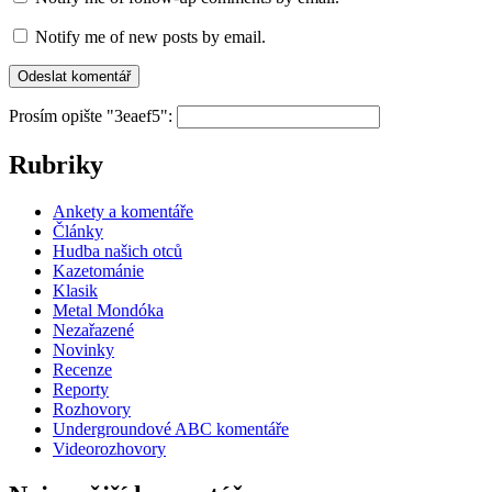
Notify me of new posts by email.
Prosím opište "3eaef5":
Rubriky
Ankety a komentáře
Články
Hudba našich otců
Kazetománie
Klasik
Metal Mondóka
Nezařazené
Novinky
Recenze
Reporty
Rozhovory
Undergroundové ABC komentáře
Videorozhovory