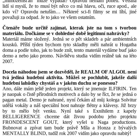
„mimozemšťan“ může vypadat? Opravdu nemám ponětí. Většina
lidí si myslí, že to musí být něco co má hlavu, oči, ruce apod., ale
kdo ví? Opravdu netuším… Některé sci-fi filmy se mi líbí, jiné
považuji za odpad. Je to jako ve všem ostatním.
Čtenáře bude určitě zajímat, kterak jste na tom s tvorbou
materiálu. Dočkáme se v dohledné době legitimní nahrávky?
Materiál máme složený. Jedná se o pět skladeb a pár ambientních
kousků. Příští týden bychom tyto skladby měli nahrát u Hogatha
doma a podle toho, jak to bude znít, tento materiál vydáme buď jako
demo a nebo jako promo. Návštěvu studia vidím reálně tak na léto
2007.
Docela náhodou jsem se dozvěděl, že REALM OF ALGOL není
tvá jediná hudební aktivita. Můžeš se pochlubit, jakéže další
hudební lahůdky chystáš a v jakém duchu se ponesou?
Ano, dále mám ještě jeden projekt, který se jmenuje ILFIRIN. Ten
je naopak o čistě přírodních motivech a dalo by se říct, že se jedná o
pagan metal. Demo je nahrané, nyní čekám až můj kolega Solvitur
udělá vokály a náš speciální host nahraje flétny a klávesy. Již brzy
by to mělo být venku. Nyní také s Exnihilem z kapely
BELLIGERENCE chceme dát živou podobu jeho projektu
FRONDESCENT GOUT, který vyšel u Naga productions.
Bubnovat a zpívat tam bude právě Míla a Honza z bývalých
MENTALLY BLIND, tudíž rok 2007 vidím jako opravdu nabitý!