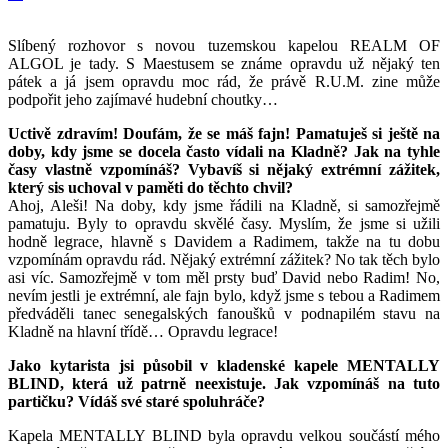
Slíbený rozhovor s novou tuzemskou kapelou REALM OF
ALGOL je tady. S Maestusem se známe opravdu už nějaký ten
pátek a já jsem opravdu moc rád, že právě R.U.M. zine může
podpořit jeho zajímavé hudební choutky…
Uctivě zdravím! Doufám, že se máš fajn! Pamatuješ si ještě na
doby, kdy jsme se docela často vídali na Kladně? Jak na tyhle
časy vlastně vzpomínáš? Vybavíš si nějaký extrémní zážitek,
který sis uchoval v paměti do těchto chvil?
Ahoj, Aleši! Na doby, kdy jsme řádili na Kladně, si samozřejmě
pamatuju. Byly to opravdu skvělé časy. Myslím, že jsme si užili
hodně legrace, hlavně s Davidem a Radimem, takže na tu dobu
vzpomínám opravdu rád. Nějaký extrémní zážitek? No tak těch bylo
asi víc. Samozřejmě v tom měl prsty buď David nebo Radim! No,
nevím jestli je extrémní, ale fajn bylo, když jsme s tebou a Radimem
předváděli tanec senegalských fanoušků v podnapilém stavu na
Kladně na hlavní třídě… Opravdu legrace!
Jako kytarista jsi působil v kladenské kapele MENTALLY
BLIND, která už patrně neexistuje. Jak vzpomínáš na tuto
partičku? Vídáš své staré spoluhráče?
Kapela MENTALLY BLIND byla opravdu velkou součástí mého