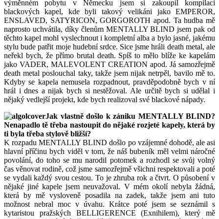
výměnném pobytu v Německu jsem si zakoupil kompilaci
blackových kapel, kde byli takový velikáni jako EMPEROR,
ENSLAVED, SATYRICON, GORGOROTH apod. Ta hudba mě
naprosto uchvátila, díky členům MENTALLY BLIND jsem pak od
těchto kapel mohl vyslechnout i kompletní alba a bylo jasné, jakému
stylu bude patřit moje hudební srdce. Sice jsme hráli death metal, ale
neřekl bych, že přímo brutal death. Spíš to mělo blíže ke kapelám
jako VADER, MALEVOLENT CREATION apod. Já samozřejmě
death metal poslouchal taky, takže jsem nijak netrpěl, bavilo mě to.
Kdyby se kapela nemusela rozpadnout, pravděpodobně bych v ní
hrál i dnes a nijak bych si nestěžoval. Ale určitě bych si udělal i
nějaký vedlejší projekt, kde bych realizoval své blackové nápady.
Jak vlastně došlo k zániku MENTALLY BLIND?
Nenapadlo tě třeba nastoupit do nějaké rozjeté kapely, která by
ti byla třeba stylově bližší?
K rozpadu MENTALLY BLIND došlo po vzájemné dohodě, ale asi
hlavní příčinu bych viděl v tom, že náš bubeník měl velmi náročné
povolání, do toho se mu narodil potomek a rozhodl se svůj volný
čas věnovat rodině, což jsme samozřejmě všichni respektovali a poté
se vydali každý svou cestou. To je zhruba rok a čtvrt. O působení v
nějaké jiné kapele jsem neuvažoval. V mém okolí nebyla žádná,
která by mě vysloveně posadila na zadek, takže jsem ani tuto
možnost nebral moc v úvahu. Krátce poté jsem se seznámil s
kytaristou pražských BELLIGERENCE (Exnihilem), který mě