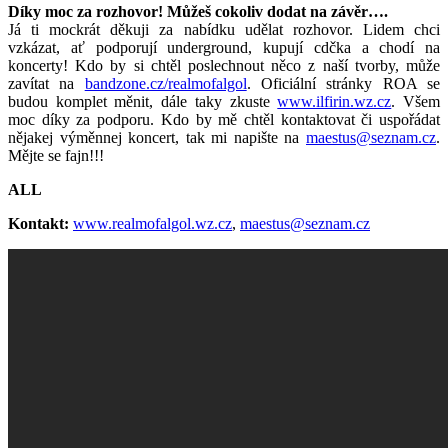
Díky moc za rozhovor! Můžeš cokoliv dodat na závěr….
Já ti mockrát děkuji za nabídku udělat rozhovor. Lidem chci
vzkázat, ať podporují underground, kupují cdčka a chodí na
koncerty! Kdo by si chtěl poslechnout něco z naší tvorby, může
zavítat na
bandzone.cz/realmofalgol
. Oficiální stránky ROA se
budou komplet měnit, dále taky zkuste
www.ilfirin.wz.cz
. Všem
moc díky za podporu. Kdo by mě chtěl kontaktovat či uspořádat
nějakej výměnnej koncert, tak mi napište na
maestus@seznam.cz
.
Mějte se fajn!!!
ALL
Kontakt:
www.realmofalgol.wz.cz
,
maestus@seznam.cz