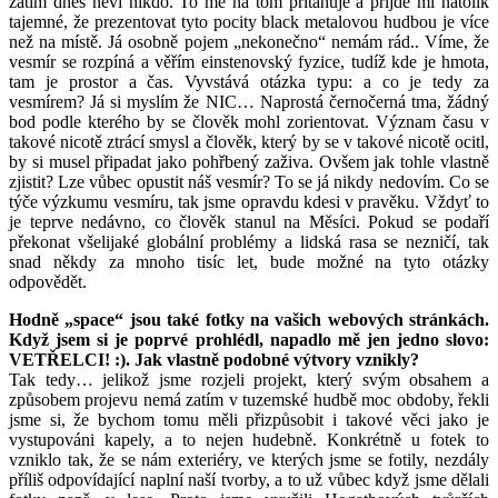
zatím dnes neví nikdo. To mě na tom přitahuje a přijde mi natolik
tajemné, že prezentovat tyto pocity black metalovou hudbou je více
než na místě. Já osobně pojem „nekonečno“ nemám rád.. Víme, že
vesmír se rozpíná a věřím einstenovský fyzice, tudíž kde je hmota,
tam je prostor a čas. Vyvstává otázka typu: a co je tedy za
vesmírem? Já si myslím že NIC… Naprostá černočerná tma, žádný
bod podle kterého by se člověk mohl zorientovat. Význam času v
takové nicotě ztrácí smysl a člověk, který by se v takové nicotě ocitl,
by si musel připadat jako pohřbený zaživa. Ovšem jak tohle vlastně
zjistit? Lze vůbec opustit náš vesmír? To se já nikdy nedovím. Co se
týče výzkumu vesmíru, tak jsme opravdu kdesi v pravěku. Vždyť to
je teprve nedávno, co člověk stanul na Měsíci. Pokud se podaří
překonat všelijaké globální problémy a lidská rasa se nezničí, tak
snad někdy za mnoho tisíc let, bude možné na tyto otázky
odpovědět.
Hodně „space“ jsou také fotky na vašich webových stránkách.
Když jsem si je poprvé prohlédl, napadlo mě jen jedno slovo:
VETŘELCI! :). Jak vlastně podobné výtvory vznikly?
Tak tedy… jelikož jsme rozjeli projekt, který svým obsahem a
způsobem projevu nemá zatím v tuzemské hudbě moc obdoby, řekli
jsme si, že bychom tomu měli přizpůsobit i takové věci jako je
vystupováni kapely, a to nejen hudebně. Konkrétně u fotek to
vzniklo tak, že se nám exteriéry, ve kterých jsme se fotily, nezdály
příliš odpovídající naplní naší tvorby, a to už vůbec když jsme dělali