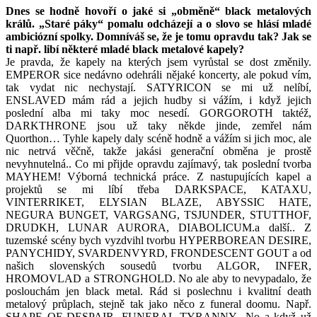
Dnes se hodně hovoří o jaké si „obměně“ black metalových
králů. „Staré páky“ pomalu odcházejí a o slovo se hlásí mladé
ambiciózní spolky. Domníváš se, že je tomu opravdu tak? Jak se
ti např. libí některé mladé black metalové kapely?
Je pravda, že kapely na kterých jsem vyrůstal se dost změnily.
EMPEROR sice nedávno odehráli nějaké koncerty, ale pokud vím,
tak vydat nic nechystají. SATYRICON se mi už nelíbí,
ENSLAVED mám rád a jejich hudby si vážím, i když jejich
poslední alba mi taky moc nesedí. GORGOROTH taktéž,
DARKTHRONE jsou už taky někde jinde, zemřel nám
Quorthon… Tyhle kapely daly scéně hodně a vážím si jich moc, ale
nic netrvá věčně, takže jakási generační obměna je prostě
nevyhnutelná.. Co mi přijde opravdu zajímavý, tak poslední tvorba
MAYHEM! Výborná technická práce. Z nastupujících kapel a
projektů se mi líbí třeba DARKSPACE, KATAXU,
VINTERRIKET, ELYSIAN BLAZE, ABYSSIC HATE,
NEGURA BUNGET, VARGSANG, TSJUNDER, STUTTHOF,
DRUDKH, LUNAR AURORA, DIABOLICUM.a další.. Z
tuzemské scény bych vyzdvihl tvorbu HYPERBOREAN DESIRE,
PANYCHIDY, SVARDENVYRD, FRONDESCENT GOUT a od
našich slovenských sousedů tvorbu ALGOR, INFER,
HROMOVLAD a STRONGHOLD. No ale aby to nevypadalo, že
poslouchám jen black metal. Rád si poslechnu i kvalitní death
metalový průplach, stejně tak jako něco z funeral doomu. Např.
SHAPE OF DESPAIR, FUNERAL TYRANNY.. No a když už