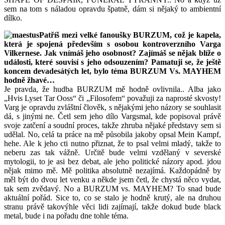
sem na tom s náladou opravdu špatně, dám si nějaký to ambientní
dílko.
Patříš mezi velké fanoušky BURZUM, což je kapela,
která je spojená především s osobou kontroverzního Varga
Vilkernese. Jak vnímáš jeho osobnost? Zajímáš se nějak blíže o
události, které souvisí s jeho odsouzením? Pamatuji se, že ještě
koncem devadesátých let, bylo téma BURZUM Vs. MAYHEM
hodně žhavé…
Je pravda, že hudba BURZUM mě hodně ovlivnila.. Alba jako
„Hvis Lyset Tar Ooss“ či „Filosofem“ považuji za naprosté skvosty!
Varg je opravdu zvláštní člověk, s nějakými jeho názory se souhlasit
dá, s jinými ne. Četl sem jeho dílo Vargsmal, kde popisoval právě
svoje zatčení a soudní proces, takže zhruba nějaké představy sem si
udělal. No, celá ta práce na mě působila jakoby opsal Mein Kampf,
hehe. Ale k jeho cti nutno přiznat, že to psal velmi mladý, takže to
neberu zas tak vážně. Určitě bude velmi vzdělaný v severské
mytologii, to je asi bez debat, ale jeho politické názory apod. jdou
nějak mimo mě. Mě politika absolutně nezajímá. Každopádně by
měl být do dvou let venku a někde jsem četl, že chystá něco vydat,
tak sem zvědavý. No a BURZUM vs. MAYHEM? To snad bude
aktuální pořád. Sice to, co se stalo je hodně krutý, ale na druhou
stranu právě takovýhle věci lidi zajímají, takže dokud bude black
metal, bude i na pořadu dne tohle téma.