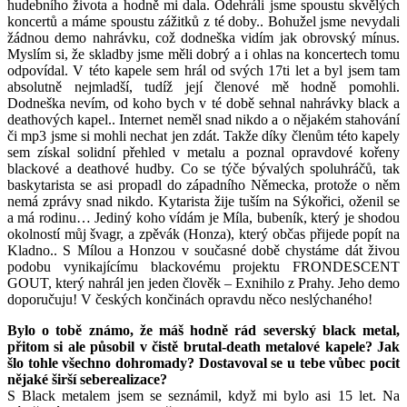
hudebního života a hodně mi dala. Odehráli jsme spoustu skvělých
koncertů a máme spoustu zážitků z té doby.. Bohužel jsme nevydali
žádnou demo nahrávku, což dodneška vidím jak obrovský mínus.
Myslím si, že skladby jsme měli dobrý a i ohlas na koncertech tomu
odpovídal. V této kapele sem hrál od svých 17ti let a byl jsem tam
absolutně nejmladší, tudíž její členové mě hodně pomohli.
Dodneška nevím, od koho bych v té době sehnal nahrávky black a
deathových kapel.. Internet neměl snad nikdo a o nějakém stahování
či mp3 jsme si mohli nechat jen zdát. Takže díky členům této kapely
sem získal solidní přehled v metalu a poznal opravdové kořeny
blackové a deathové hudby. Co se týče bývalých spoluhráčů, tak
baskytarista se asi propadl do západního Německa, protože o něm
nemá zprávy snad nikdo. Kytarista žije tuším na Sýkořici, oženil se
a má rodinu… Jediný koho vídám je Míla, bubeník, který je shodou
okolností můj švagr, a zpěvák (Honza), který občas přijede popít na
Kladno.. S Mílou a Honzou v současné době chystáme dát živou
podobu vynikajícímu blackovému projektu FRONDESCENT
GOUT, který nahrál jen jeden člověk – Exnihilo z Prahy. Jeho demo
doporučuju! V českých končinách opravdu něco neslýchaného!
Bylo o tobě známo, že máš hodně rád severský black metal,
přitom si ale působil v čistě brutal-death metalové kapele? Jak
šlo tohle všechno dohromady? Dostavoval se u tebe vůbec pocit
nějaké širší seberealizace?
S Black metalem jsem se seznámil, když mi bylo asi 15 let. Na