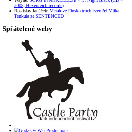
Wayne
:
SORG INNKALLELSE – … Night Black (CD –
2008, Hexenreich records)
Rostislav Janáček
:
Metalové Finsko truchlí:zemřel Miika
Tenkula ze SENTENCED
Spřátelené weby