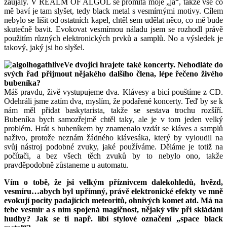
zaujaly. V REALM OF ALGOL se promítá moje „já“, takže vše co
mě baví je tam slyšet, tedy black metal s vesmírnými motivy. Cílem
nebylo se lišit od ostatních kapel, chtěl sem udělat něco, co mě bude
skutečně bavit. Evokovat vesmírnou náladu jsem se rozhodl právě
použitím různých elektronických prvků a samplů. No a výsledek je
takový, jaký jsi ho slyšel.
Ve dvojici hrajete také koncerty. Nehodláte do
svých řad přijmout nějakého dalšího člena, lépe řečeno živého
bubeníka?
Máš pravdu, živě vystupujeme dva. Klávesy a bicí pouštíme z CD.
Odehráli jsme zatím dva, myslím, že podařené koncerty. Teď by se k
nám měl přidat baskytarista, takže se sestava trochu rozšíří.
Bubeníka bych samozřejmě chtěl taky, ale je v tom jeden velký
problém. Hrát s bubeníkem by znamenalo vzdát se kláves a samplů
naživo, protože neznám žádného klávesáka, který by vyloudil na
svůj nástroj podobné zvuky, jaké používáme. Děláme je totiž na
počítači, a bez všech těch zvuků by to nebylo ono, takže
pravděpodobně zůstaneme u automatu.
Vím o tobě, že jsi velkým příznivcem dalekohledů, hvězd,
vesmíru…abych byl upřímný, právě elektronické efekty ve mně
evokují pocity padajících meteoritů, ohnivých komet atd. Má na
tebe vesmír a s ním spojená magičnost, nějaký vliv při skládání
hudby? Jak se ti např. líbí stylové označení „space black