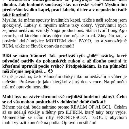
dlouho. Jak hodnotíš současný stav na české scéně? Myslím tím
především kvalitu kapel, práci labelů, dister a v neposlední řadě
také fanzinů?
Myslím, že máme spousty kvalitních kapel, takže s naší scénou jsem
spokojený. Labely si myslím máme taky dobrý. Vyzdvihnul bych
zejména nedávno vzniklý Naga productions. Stálici tvoří Long Ago
records, od kterého občas objednám nějaké to cd. Ziny čtu rád, v
poslední době nejvíce MORTEM zine, PAYO, no a samozřejmě
RUM, takže se člověk opravdu nenudí!
Blíží se nám Vánoce! Jak prožíváš tyto „bílé“ svátky, které
původně patřily do pohanských rukou a až dlouho poté si je
křesťané upravili podle svého? Předpokládám, že na půlnoční
mši zřejmě nepůjdeš… 🙂
O mě je známo, že k Vánocům dárky nikomu nedávám a vůbec je
neřeším. Prožívám je jako kterýkoliv jiný den v roce. Na půlnoční
mši mě opravdu neuvidíte.
Mohl bys na závěr shrnout své nejbližší hudební plány? Čeho
se od vás mohou posluchači v dohledné době dočkat?
Během pár dní, bude nahráno promo REALM OF ALGOL. Čekám
až se udělají vokály a flétny pro ILFIRIN, který taky brzy vyjde.
Momentálně se učím riffy FRONDESCENT GOUT, abychom
mohli vyrazit konečně na podia. Opravdu nestíhám!