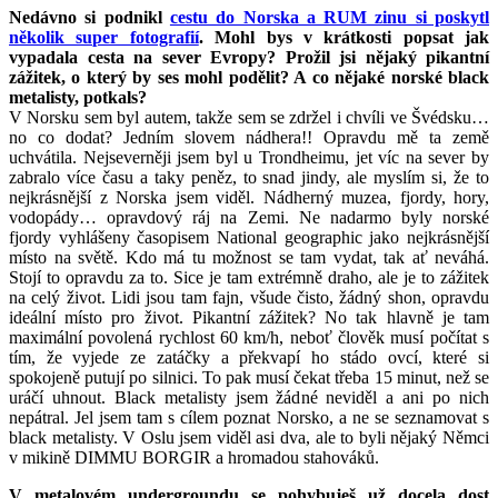
Nedávno si podnikl
cestu do Norska a RUM zinu si poskytl
několik super fotografií
. Mohl bys v krátkosti popsat jak
vypadala cesta na sever Evropy? Prožil jsi nějaký pikantní
zážitek, o který by ses mohl podělit? A co nějaké norské black
metalisty, potkals?
V Norsku sem byl autem, takže sem se zdržel i chvíli ve Švédsku…
no co dodat? Jedním slovem nádhera!! Opravdu mě ta země
uchvátila. Nejseverněji jsem byl u Trondheimu, jet víc na sever by
zabralo více času a taky peněz, to snad jindy, ale myslím si, že to
nejkrásnější z Norska jsem viděl. Nádherný muzea, fjordy, hory,
vodopády… opravdový ráj na Zemi. Ne nadarmo byly norské
fjordy vyhlášeny časopisem National geographic jako nejkrásnější
místo na světě. Kdo má tu možnost se tam vydat, tak ať neváhá.
Stojí to opravdu za to. Sice je tam extrémně draho, ale je to zážitek
na celý život. Lidi jsou tam fajn, všude čisto, žádný shon, opravdu
ideální místo pro život. Pikantní zážitek? No tak hlavně je tam
maximální povolená rychlost 60 km/h, neboť člověk musí počítat s
tím, že vyjede ze zatáčky a překvapí ho stádo ovcí, které si
spokojeně putují po silnici. To pak musí čekat třeba 15 minut, než se
uráčí uhnout. Black metalisty jsem žádné neviděl a ani po nich
nepátral. Jel jsem tam s cílem poznat Norsko, a ne se seznamovat s
black metalisty. V Oslu jsem viděl asi dva, ale to byli nějaký Němci
v mikině DIMMU BORGIR a hromadou stahováků.
V metalovém undergroundu se pohybuješ už docela dost