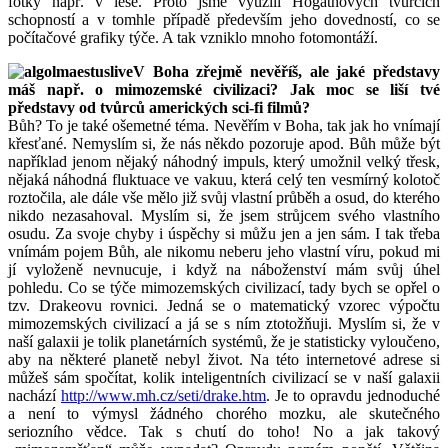
fotky např. v lese. Proto jsme využili Hogathových tvůrčích
schopností a v tomhle případě především jeho dovedností, co se
počítačové grafiky týče. A tak vzniklo mnoho fotomontáží.
V Boha zřejmě nevěříš, ale jaké představy
máš např. o mimozemské civilizaci? Jak moc se liší tvé
představy od tvůrců amerických sci-fi filmů?
Bůh? To je také ošemetné téma. Nevěřím v Boha, tak jak ho vnímají
křesťané. Nemyslím si, že nás někdo pozoruje apod. Bůh může být
například jenom nějaký náhodný impuls, který umožnil velký třesk,
nějaká náhodná fluktuace ve vakuu, která celý ten vesmírný kolotoč
roztočila, ale dále vše mělo již svůj vlastní průběh a osud, do kterého
nikdo nezasahoval. Myslím si, že jsem strůjcem svého vlastního
osudu. Za svoje chyby i úspěchy si můžu jen a jen sám. I tak třeba
vnímám pojem Bůh, ale nikomu neberu jeho vlastní víru, pokud mi
jí vyloženě nevnucuje, i když na náboženství mám svůj úhel
pohledu. Co se týče mimozemských civilizací, tady bych se opřel o
tzv. Drakeovu rovnici. Jedná se o matematický vzorec výpočtu
mimozemských civilizací a já se s ním ztotožňuji. Myslím si, že v
naší galaxii je tolik planetárních systémů, že je statisticky vyloučeno,
aby na některé planetě nebyl život. Na této internetové adrese si
můžeš sám spočítat, kolik inteligentních civilizací se v naší galaxii
nachází
http://www.mh.cz/seti/drake.htm
. Je to opravdu jednoduché
a není to výmysl žádného chorého mozku, ale skutečného
seriozního vědce. Tak s chutí do toho! No a jak takový