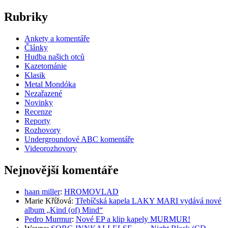
Rubriky
Ankety a komentáře
Články
Hudba našich otců
Kazetománie
Klasik
Metal Mondóka
Nezařazené
Novinky
Recenze
Reporty
Rozhovory
Undergroundové ABC komentáře
Videorozhovory
Nejnovější komentáře
haan miller
:
HROMOVLAD
Marie Křížová
:
Třebíčská kapela LAKY MARI vydává nové
album „Kind (of) Mind“
Pedro Murmur
:
Nové EP a klip kapely MURMUR!