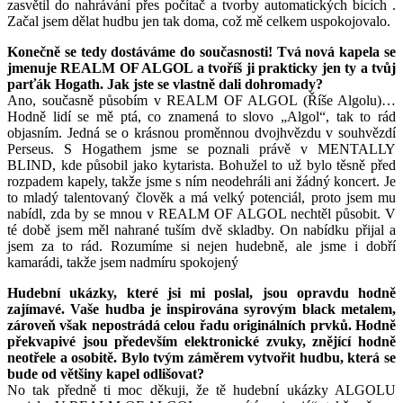
zasvětil do nahrávání přes počítač a tvorby automatických bicích .
Začal jsem dělat hudbu jen tak doma, což mě celkem uspokojovalo.
Konečně se tedy dostáváme do současnosti! Tvá nová kapela se
jmenuje REALM OF ALGOL a tvoříš ji prakticky jen ty a tvůj
parťák Hogath. Jak jste se vlastně dali dohromady?
Ano, současně působím v REALM OF ALGOL (Říše Algolu)…
Hodně lidí se mě ptá, co znamená to slovo „Algol“, tak to rád
objasním. Jedná se o krásnou proměnnou dvojhvězdu v souhvězdí
Perseus. S Hogathem jsme se poznali právě v MENTALLY
BLIND, kde působil jako kytarista. Bohužel to už bylo těsně před
rozpadem kapely, takže jsme s ním neodehráli ani žádný koncert. Je
to mladý talentovaný člověk a má velký potenciál, proto jsem mu
nabídl, zda by se mnou v REALM OF ALGOL nechtěl působit. V
té době jsem měl nahrané tuším dvě skladby. On nabídku přijal a
jsem za to rád. Rozumíme si nejen hudebně, ale jsme i dobří
kamarádi, takže jsem nadmíru spokojený
Hudební ukázky, které jsi mi poslal, jsou opravdu hodně
zajímavé. Vaše hudba je inspirována syrovým black metalem,
zároveň však nepostrádá celou řadu originálních prvků. Hodně
překvapivé jsou především elektronické zvuky, znějící hodně
neotřele a osobitě. Bylo tvým záměrem vytvořit hudbu, která se
bude od většiny kapel odlišovat?
No tak předně ti moc děkuji, že tě hudební ukázky ALGOLU