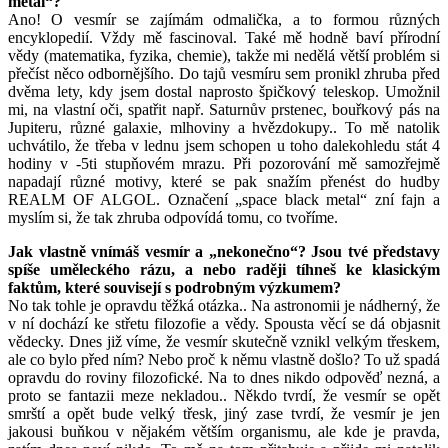
metal“?
Ano! O vesmír se zajímám odmalička, a to formou různých
encyklopedií. Vždy mě fascinoval. Také mě hodně baví přírodní
vědy (matematika, fyzika, chemie), takže mi nedělá větší problém si
přečíst něco odbornějšího. Do tajů vesmíru sem pronikl zhruba před
dvěma lety, kdy jsem dostal naprosto špičkový teleskop. Umožnil
mi, na vlastní oči, spatřit např. Saturnův prstenec, bouřkový pás na
Jupiteru, různé galaxie, mlhoviny a hvězdokupy.. To mě natolik
uchvátilo, že třeba v lednu jsem schopen u toho dalekohledu stát 4
hodiny v -5ti stupňovém mrazu. Při pozorování mě samozřejmě
napadají různé motivy, které se pak snažím přenést do hudby
REALM OF ALGOL. Označení „space black metal“ zní fajn a
myslím si, že tak zhruba odpovídá tomu, co tvoříme.
Jak vlastně vnímáš vesmír a „nekonečno“? Jsou tvé představy
spíše uměleckého rázu, a nebo raději tíhneš ke klasickým
faktům, které souvisejí s podrobným výzkumem?
No tak tohle je opravdu těžká otázka.. Na astronomii je nádherný, že
v ní dochází ke střetu filozofie a vědy. Spousta věcí se dá objasnit
vědecky. Dnes již víme, že vesmír skutečně vznikl velkým třeskem,
ale co bylo před ním? Nebo proč k němu vlastně došlo? To už spadá
opravdu do roviny filozofické. Na to dnes nikdo odpověď nezná, a
proto se fantazii meze nekladou.. Někdo tvrdí, že vesmír se opět
smrští a opět bude velký třesk, jiný zase tvrdí, že vesmír je jen
jakousi buňkou v nějakém větším organismu, ale kde je pravda,