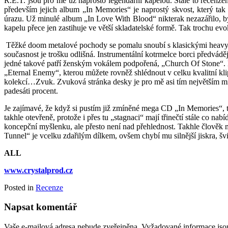
R.E.T. jsou pro mě už naprosto legendární kapelou. Stále to recenzent
především jejich album „In
Memories
“ je naprostý skvost, který ta
úrazu. Už minulé album „In Love
With
Blood
“ nikterak nezazářilo, 
kapelu přece jen zastihuje ve větší skladatelské formě. Tak trochu ev
Těžké
doom
metalové pochody se pomalu snoubí s klasickými
heav
současnost je trošku odlišná. Instrumentální kotrmelce borci předváděj
jedné takové patří ženským vokálem podpořená, „
Church
Of
Stone“. 
„
Eternal
Enemy
“, kterou můžete rovněž shlédnout v celku kvalitní
kl
kolekcí…Zvuk. Zvuková stránka desky je pro mě asi tím největším mí
padesáti procent.
Je zajímavé, že když si pustím již zmíněné mega CD „In
Memories
“,
takhle otevřeně, protože i přes tu „stagnaci“ mají třinečtí stále co nab
koncepční myšlenku, ale přesto není nad přehlednost. Takhle člověk mu
Tunnel
“ je vcelku zdařilým dílkem, ovšem chybí mu silnější jiskra,
ALL
www.crystalprod.cz
Posted in
Recenze
Napsat komentář
Vaše e-mailová adresa nebude zveřejněna.
Vyžadované informace js