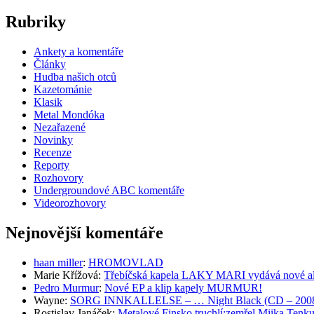
Rubriky
Ankety a komentáře
Články
Hudba našich otců
Kazetománie
Klasik
Metal Mondóka
Nezařazené
Novinky
Recenze
Reporty
Rozhovory
Undergroundové ABC komentáře
Videorozhovory
Nejnovější komentáře
haan miller
:
HROMOVLAD
Marie Křížová
:
Třebíčská kapela LAKY MARI vydává nové al
Pedro Murmur
:
Nové EP a klip kapely MURMUR!
Wayne
:
SORG INNKALLELSE – … Night Black (CD – 2008, 
Rostislav Janáček
:
Metalové Finsko truchlí:zemřel Miika T