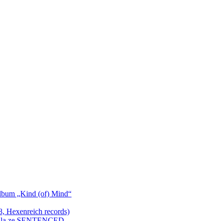
bum „Kind (of) Mind“
Hexenreich records)
enkula ze SENTENCED