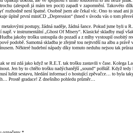
i opakují dokola, ale ve spojitosti s tímto souborem to asi nelze jinak
k trochu (alespoň já mám ten pocit) zapadl v zapomnění. Takovéto díl
byť rozhodně není špatné. Osobně jsem ale čekal víc. Ono to snad ani j
okuje úplně první
miniCD
„
Depression
“ (hned v úvodu vás o tom přesvě
y
metalovými postupy, žádná naděje, žádná šance. Pokud jsme byli u R.
í např. v instrumentální „
Ghost
Of
Misery
“. Klasické skladby mají vš
Hudba jakoby trošku ustoupila do pozadí a z mlhy vystoupil osobitý
re
ipové
podobě. Samotná skladba je zřejmě tou nejtvrdší na albu a právě v n
nusem. Některé hudební nápady díky tomuto neduhu nejsou tak průrazn
 tak se mi zdá jako když se R.E.T. tak trošku zastavili v čase. Kolega
La
ídnout. Jen by to chtělo trošku nadýchanější „
sound
“ polštář. Když tedy 
sí luštit sestavu, hledání informací o hostující zpěvačce… to byla tak
 švih… Prostě gradace! Z dnešního pohledu průměr…
ou označeny
*