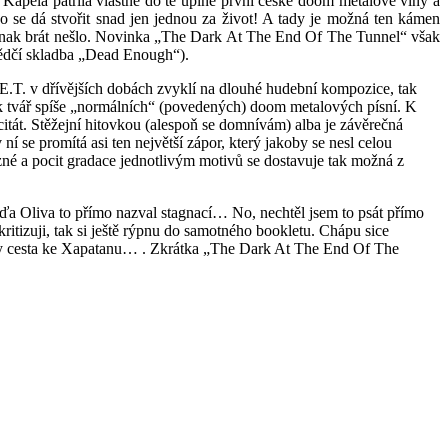
. Kapela patřila vlastně do té úplně první české
doom
metalové vlny a
ko se dá stvořit snad jen jednou za život! A tady je možná ten kámen
inak brát nešlo. Novinka „
The
Dark
At
The
End
Of
The
Tunnel
“ však
dčí skladba „
Dead
Enough
“).
E.T. v dřívějších dobách zvyklí na dlouhé hudební kompozice, tak
ak tvář spíše „normálních“ (povedených)
doom
metalových písní. K
citát
. Stěžejní
hitovkou
(alespoň se domnívám) alba je závěrečná
í se promítá asi ten největší zápor, který jakoby se nesl celou
é a pocit gradace jednotlivým motivů se dostavuje tak možná z
ďa
Oliva to přímo nazval stagnací… No, nechtěl jsem to psát přímo
kritizuji, tak si ještě rýpnu do samotného
bookletu
. Chápu sice
y cesta ke
Xapatanu
… . Zkrátka „
The
Dark
At
The
End
Of
The